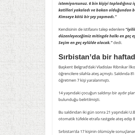
istemiyorsunuz. 6 bin kişiyi topladığınız 
katilleri yakaladı ve bakan olduğundan b
Kimseye kötü bir şey yapmadı.”
Kendisinin de istifasını talep edenlere
“iyil
düzenleyeceğimiz mitingde halkı en geç e
Seçim en geç eylülde olacak.”
dedi.
Sırbistan’da bir haftada
Başkent Belgrad’daki Vladislav Ribnikar İlko
öğrencilere silahla ateş açmıştı. Saldırıda 8’i
öğretmen 7 kişi yaralanmıştı.
14 yaşındaki çocuğun saldırıyı bir aydır planl
bulunduğu belirtilmişti.
Bu saldırıdan iki gün sonra 21 yaşındaki U
otomatik tüfekle etrafa rastgele ateş edip 8
Sırbistan’da 17 kişinin ölümüyle sonuçlanan i