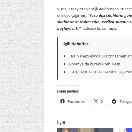
Vucic, 7 Mayıs’ta yaptığı açıklamada, ruhsats
etmeye çağırmış,
“Yasa dışı silahların gön
silahlarınızı teslim edin. Verilen süreni
başlayacak.”
ifadesini kullanmıştı.
İlgili Haberler:
Reisi Venezuela'da: Biz zor zamanlar
Almanya'da kuraklık tehlikesi!
LGBT SAPKINLIĞINI CAMİYE TAŞIYA
Bunu paylaş:
Facebook
X
Telegr
İlgili