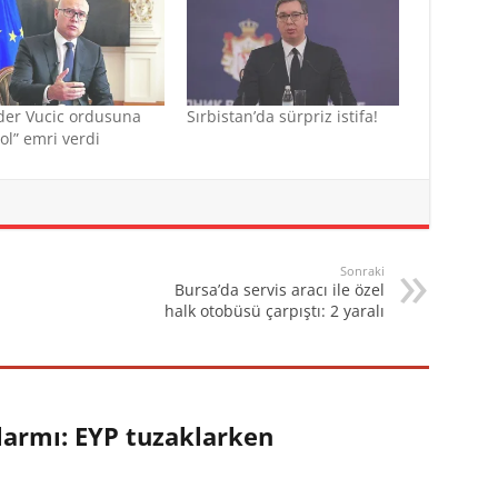
ider Vucic ordusuna
Sırbistan’da sürpriz istifa!
 ol” emri verdi
Sonraki
Bursa’da servis aracı ile özel
halk otobüsü çarpıştı: 2 yaralı
larmı: EYP tuzaklarken