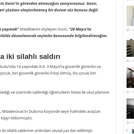
için Gasic’in görevden alınacağını sanıyorsunuz. Gasic,
eri çözüme ulaştırılmamış bir durum söz konusu değil.
ik yapmak”
istediklerini söyleyen Vucic,
“26 Mayıs’ta
7 
ylülde düzenlenecek seçimler konusunda bilgilendireceğim.
 iki silahlı saldırı
7 
kulu’nda 14 yaşındaki K.K, 3 Mayıs’ta güvenlik görevlisi ve
 çocuk, biri güvenlik görevlisi 9 kişi ölmüş, 6’sı çocuk biri
adığı ve üzerinde saldırdığı öğrencilerin listesi ile okul planının
7 
.B, Mladenovac’ın Dubona köyünde seyir halindeki araçtan
 kişiyi öldürmüştü.
7 
ki silahlı saldırının ardından ulusal yas ilan edilmişti.