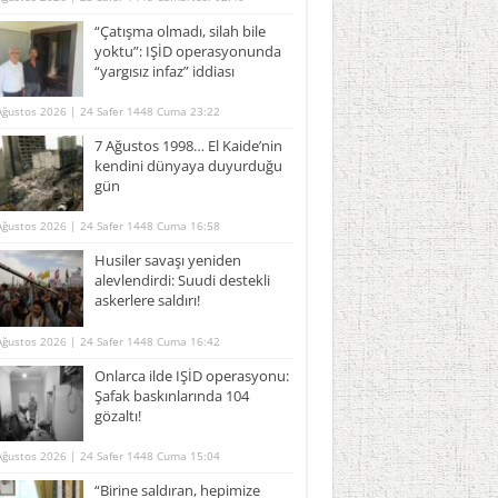
“Çatışma olmadı, silah bile
yoktu”: IŞİD operasyonunda
“yargısız infaz” iddiası
Ağustos 2026 | 24 Safer 1448 Cuma 23:22
7 Ağustos 1998… El Kaide’nin
kendini dünyaya duyurduğu
gün
Ağustos 2026 | 24 Safer 1448 Cuma 16:58
Husiler savaşı yeniden
alevlendirdi: Suudi destekli
askerlere saldırı!
Ağustos 2026 | 24 Safer 1448 Cuma 16:42
Onlarca ilde IŞİD operasyonu:
Şafak baskınlarında 104
gözaltı!
Ağustos 2026 | 24 Safer 1448 Cuma 15:04
“Birine saldıran, hepimize