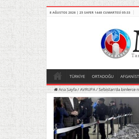
8 AĞUSTOS 2026 | 25 SAFER 1448 CUMARTESI 05:33
TÜRKİYE
ORTADOĞU
AFGANİS
Ana Sayfa
/
AVRUPA
/
Sırbistan’da binlerce ru