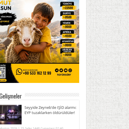
Gelişmeler
Seyyide Zeyneb’de IŞİD alarmı:
EYP tuzaklarken öldürüldüler!
Ağustos 2026 | 25 Safer 1448 Cumartesi 02:40