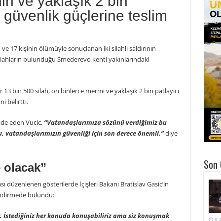
in ve yaklaşık 2 bin
 güvenlik güçlerine teslim
e 17 kişinin ölümüyle sonuçlanan iki silahlı saldırının
silahların bulunduğu Smederevo kenti yakınlarındaki
13 bin 500 silah, on binlerce mermi ve yaklaşık 2 bin patlayıcı
 belirtti.
de eden Vucic,
“Vatandaşlarımıza sözünü verdiğimiz bu
 vatandaşlarımızın güvenliği için son derece önemli.”
diye
Son 
 olacak”
ası düzenlenen gösterilerde İçişleri Bakanı Bratislav Gasic’in
lendirmede bulundu:
 İstediğiniz her konuda konuşabiliriz ama siz konuşmak
8 