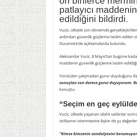
on binlerce mermin
patlayıcı maddenin
edildiğini bildirdi.
Vucic, ülkede son dönemde gerçekleştirilen v
ardından güvenlik güçlerine teslim edilen 
Duvaniste’de açıklamalarda bulundu.
Aleksandar Vucic, 8 Mayıs’tan bugüne kadar 
maddenin güvenlik güçlerine teslim edildiğini
Yürütülen çalışmadan gurur duyduğunu ifa
sonuçtan son derece gurur duyuyorum. Bu,
konuştu.
“Seçim en geç eylülde
Vucic, ülkede yaşanan silahlı saldırılar sonr
istifasının istenmesine ilişkin de şu değer
“Kimse kimsenin sandalyesini korumuyor.