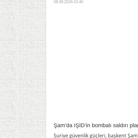
08.08.2026 02:40
Şam’da IŞİD’in bombalı saldırı planı ç
Suriye güvenlik güçleri, başkent Şam