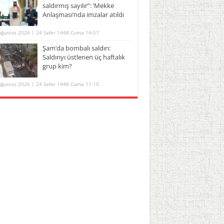
saldırmış sayılır”: ‘Mekke
Anlaşması’nda imzalar atıldı
Ağustos 2026 | 24 Safer 1448 Cuma 14:57
Şam’da bombalı saldırı:
Saldırıyı üstlenen üç haftalık
grup kim?
Ağustos 2026 | 24 Safer 1448 Cuma 11:10