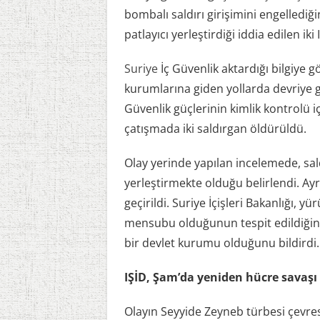
bombalı saldırı girişimini engelledi
patlayıcı yerleştirdiği iddia edilen iki
Suriye
İç Güvenlik aktardığı bilgiye g
kurumlarına giden yollarda devriye gö
Güvenlik güçlerinin kimlik kontrolü i
çatışmada iki saldırgan öldürüldü.
Olay yerinde yapılan incelemede, sal
yerleştirmekte olduğu belirlendi. Ayrı
geçirildi. Suriye İçişleri Bakanlığı, 
mensubu olduğunun tespit edildiğini a
bir devlet kurumu olduğunu bildirdi.
IŞİD, Şam’da yeniden hücre savaşı
Olayın Seyyide Zeyneb türbesi çevres