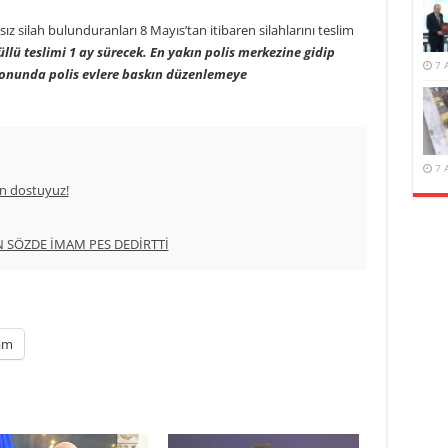
ız silah bulunduranları 8 Mayıs’tan itibaren silahlarını teslim
üllü teslimi 1 ay sürecek. En yakın polis merkezine gidip
7 
n sonunda polis evlere baskın düzenlemeye
7 
ın dostuyuz!
N SÖZDE İMAM PES DEDİRTTİ
am