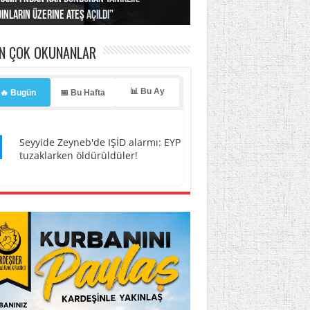
ınların üzerine ateş açıldı”
’a misilleme tehdidi!
ı… İsrail’in “timsah” planına fren!
tlar başladı
ldı, kabus yaşatıldı!
EN ÇOK OKUNANLAR
📊 Bu Ay
🔥 Bugün
📅 Bu Hafta
1
Seyyide Zeyneb'de IŞİD alarmı: EYP
tuzaklarken öldürüldüler!