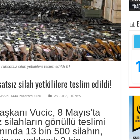
“Kad
Irak
yapt
kayı
bası
📊 
ruhsatsiz silah yetkililere teslim edildi 01
atsız silah yetkililere teslim edildi!
Şevval 1444 Pazartesi 06:01
AVRUPA
,
DÜNYA
şkanı Vucic, 8 Mayıs’ta
 silahların gönüllü teslimi
ında 13 bin 500 silahın,