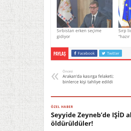
Sırbistan erken seçime
Sırp l
gidiyor
“hazır
Facebook
Twitter
Paylaş
Öncesi
Arakan’da kasırga felaketi;
binlerce kişi tahliye edildi
ÖZEL HABER
Seyyide Zeyneb’de IŞİD a
öldürüldüler!