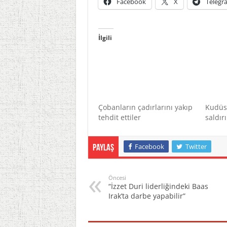
Facebook
X
Telegr
İlgili
Çobanların çadırlarını yakıp
Kudüs 
tehdit ettiler
saldırı
Facebook
Twitter
Paylaş
Öncesi
“İzzet Duri liderliğindeki Baas
Irak’ta darbe yapabilir”