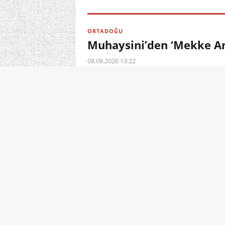
ORTADOĞU
Muhaysini’den ‘Mekke An
08.08.2026 13:22