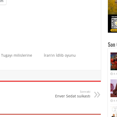
am
Son 
Tugayı milislerine
İran’ın İdlib oyunu
8 
Sonraki
Enver Sedat suikastı
8 