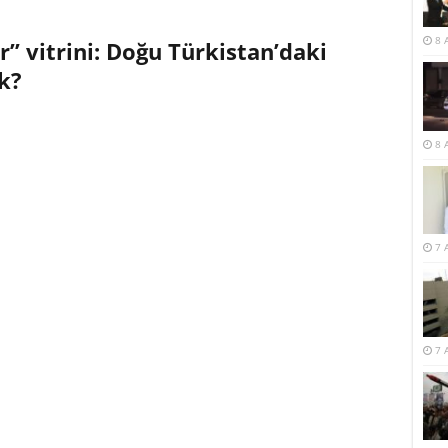
8 
r” vitrini: Doğu Türkistan’daki
k?
8 
7 
7 