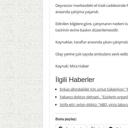
Deyrezzor merkezdeki el-Vadi caddesinde Ru
arasında çatışma yaşandı.
Edinilen bilgilere göre, çatışmanın nedeni i
tacirinin evine baskın düzenlemesidir.
Kaynaklar, taraflar arasında çıkan çatışmala
Olay yerine çok sayıda ambulans sevk edildi
Kaynak: Mira Haber
İlgili Haberler
Enkaz altındakiler için umut tükeniyor: "K
Yabancı doktor dehşeti.. "Esirlerin organla
İstifa etti, sırları döktü: "ABD, virüs labor
Bunu paylaş: