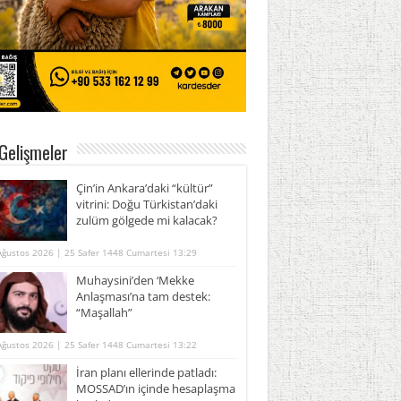
Gelişmeler
Çin’in Ankara’daki “kültür”
vitrini: Doğu Türkistan’daki
zulüm gölgede mi kalacak?
Ağustos 2026 | 25 Safer 1448 Cumartesi 13:29
Muhaysini’den ‘Mekke
Anlaşması’na tam destek:
“Maşallah”
Ağustos 2026 | 25 Safer 1448 Cumartesi 13:22
İran planı ellerinde patladı:
MOSSAD’ın içinde hesaplaşma