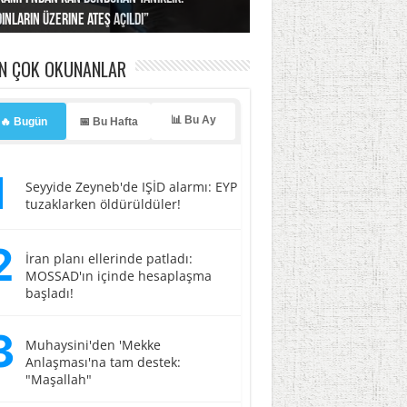
ınların üzerine ateş açıldı”
’a misilleme tehdidi!
ı… İsrail’in “timsah” planına fren!
tlar başladı
ldı, kabus yaşatıldı!
EN ÇOK OKUNANLAR
📊 Bu Ay
🔥 Bugün
📅 Bu Hafta
1
Seyyide Zeyneb'de IŞİD alarmı: EYP
tuzaklarken öldürüldüler!
2
İran planı ellerinde patladı:
MOSSAD'ın içinde hesaplaşma
başladı!
3
Muhaysini'den 'Mekke
Anlaşması'na tam destek:
"Maşallah"