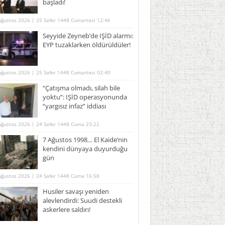
başladı!
Ağustos 2026 | 25 Safer 1448 Cumartesi 12:46
Seyyide Zeyneb’de IŞİD alarmı:
EYP tuzaklarken öldürüldüler!
Ağustos 2026 | 25 Safer 1448 Cumartesi 02:40
“Çatışma olmadı, silah bile
yoktu”: IŞİD operasyonunda
“yargısız infaz” iddiası
Ağustos 2026 | 24 Safer 1448 Cuma 23:22
7 Ağustos 1998… El Kaide’nin
kendini dünyaya duyurduğu
gün
Ağustos 2026 | 24 Safer 1448 Cuma 16:58
Husiler savaşı yeniden
alevlendirdi: Suudi destekli
askerlere saldırı!