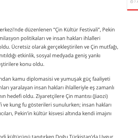
7 
kezi’nde düzenlenen “Çin Kültür Festivali”, Pekin
lasyon politikaları ve insan hakları ihlalleri
du. Ücretsiz olarak gerçekleştirilen ve Çin mutfağı,
anıtıldığı etkinlik, sosyal medyada geniş yankı
tirilere konu oldu.
afından kamu diplomasisi ve yumuşak güç faaliyeti
nları yaralayan insan hakları ihlalleriyle eş zamanlı
ın hedefi oldu. Ziyaretçilere Çin mantısı (Jiaozi)
fi ve kung fu gösterileri sunulurken; insan hakları
ları, Pekin’in kültür kisvesi altında kendi imajını
endi kültürünü tanıtırken Doğu Türkistan’da Uygur