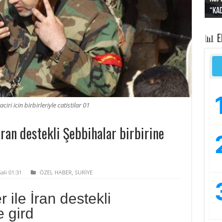
“Kad
Irak
yapt
kayı
bası
📊 
ciri icin birbirleriyle catistilar 01
İran destekli Şebbihalar birbirine
alı 01:31
ÖZEL HABER
,
SURİYE
r ile İran destekli
e gird