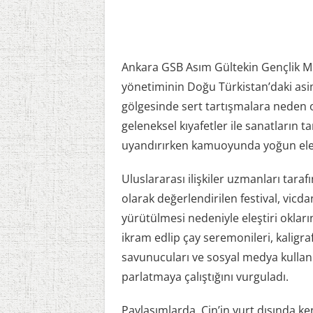
Ankara GSB Asım Gültekin Gençlik Mer
yönetiminin Doğu Türkistan’daki asimi
gölgesinde sert tartışmalara neden ol
geleneksel kıyafetler ile sanatların t
uyandırırken kamuoyunda yoğun eleş
Uluslararası ilişkiler uzmanları tar
olarak değerlendirilen festival, vicda
yürütülmesi nedeniyle eleştiri okların
ikram edlip çay seremonileri, kaligra
savunucuları ve sosyal medya kullanıcı
parlatmaya çalıştığını vurguladı.
Paylaşımlarda, Çin’in yurt dışında k