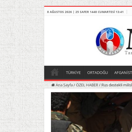
8 AĞUSTOS 2026 | 25 SAFER 1448 CUMARTESI 13:41
TÜRKİYE
ORTADOĞU
AFGANİS
Ana Sayfa
/
ÖZEL HABER
/
Rus destekli milisl