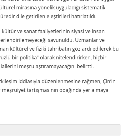
kültürel mirasına yönelik uyguladığı sistematik
dir dile getirilen eleştirileri hatırlatıldı.
ültür ve sanat faaliyetlerinin siyasi ve insan
ğerlendirilemeyeceği savunuldu. Uzmanlar ve
n kültürel ve fiziki tahribatın göz ardı edilerek bu
üzlü bir politika” olarak nitelendirirken, hiçbir
allerini meşrulaştıramayacağını belirtti.
 etkileşim iddiasıyla düzenlenmesine rağmen, Çin’in
bir meşruiyet tartışmasının odağında yer almaya