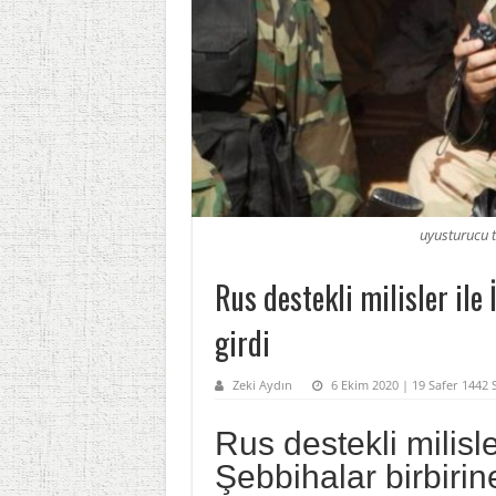
uyusturucu ta
Rus destekli milisler ile 
girdi
Zeki Aydın
6 Ekim 2020 | 19 Safer 1442 S
Rus destekli milisle
Şebbihalar birbirin