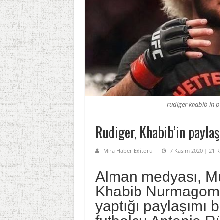
rudiger khabib in pa
Rudiger, Khabib’in paylaş
Mira Haber Editörü
7 Kasım 2020 | 21 R
Alman medyası, M
Khabib Nurmagomed
yaptığı paylaşımı 