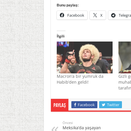
Bunu paylaş:
Facebook
X
Telegr
İlgili
Macron’a bir yumruk da
Gizli 
Habib’den geldi!
muhab
tarafı
Facebook
Twitter
Paylaş
Öncesi
Meksika’da yaşayan