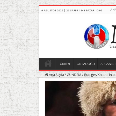
ANA
9 AĞUSTOS 2026 | 26 SAFER 1448 PAZAR 10:05
TÜRKİYE
ORTADOĞU
AFGANİS
Ana Sayfa
/
GÜNDEM
/
Rudiger, Khabib’in p