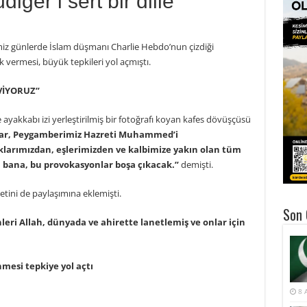
iger’i sert bir dille
z günlerde İslam düşmanı Charlie Hebdo’nun çizdiği
vermesi, büyük tepkileri yol açmıştı.
VİYORUZ”
akkabı izi yerleştirilmiş bir fotoğrafı koyan kafes dövüşçüsü
ar, Peygamberimiz Hazreti Muhammed’i
larımızdan, eşlerimizden ve kalbimize yakın olan tüm
n bana, bu provokasyonlar boşa çıkacak.”
demişti.
tini de paylaşımına eklemişti.
Son 
nleri Allah, dünyada ve ahirette lanetlemiş ve onlar için
8 