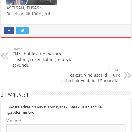
ASELSAN, TUSAŞ ve
Roketsan ilk 100’e girdi
Öncesi
CNN, buldozerle masum
Filistinliyi ezen katili işte böyle
savundu!
Sonraki
Tezkere yine uzatıldı; Türk
askeri bir yıl daha Lübnan’da!
Bir yanıt yazın
E-posta adresiniz yayınlanmayacak.
Gerekli alanlar
*
ile
işaretlenmişlerdir
Yorum
*