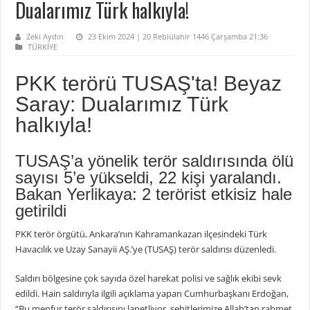
Dualarımız Türk halkıyla!
Zeki Aydın
23 Ekim 2024 | 20 Rebiülahir 1446 Çarşamba 21:36
TÜRKİYE
PKK terörü TUSAŞ'ta! Beyaz
Saray: Dualarımız Türk
halkıyla!
TUSAŞ’a yönelik terör saldırısında ölü
sayısı 5’e yükseldi, 22 kişi yaralandı.
Bakan Yerlikaya: 2 terörist etkisiz hale
getirildi
PKK terör örgütü, Ankara’nın Kahramankazan ilçesindeki Türk
Havacılık ve Uzay Sanayii AŞ.’ye (TUSAŞ) terör saldırısı düzenledi.
Saldırı bölgesine çok sayıda özel harekat polisi ve sağlık ekibi sevk
edildi. Hain saldırıyla ilgili açıklama yapan Cumhurbaşkanı Erdoğan,
“Bu menfur terör saldırısını lanetliyor, şehitlerimize Allah’tan rahmet