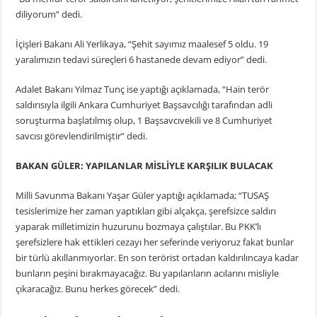
diliyorum” dedi.
İçişleri Bakanı Ali Yerlikaya, “Şehit sayımız maalesef 5 oldu. 19
yaralımızın tedavi süreçleri 6 hastanede devam ediyor” dedi.
Adalet Bakanı Yılmaz Tunç ise yaptığı açıklamada, “Hain terör
saldırısıyla ilgili Ankara Cumhuriyet Başsavcılığı tarafından adli
soruşturma başlatılmış olup, 1 Başsavcıvekili ve 8 Cumhuriyet
savcısı görevlendirilmiştir” dedi.
BAKAN GÜLER: YAPILANLAR MİSLİYLE KARŞILIK BULACAK
Milli Savunma Bakanı Yaşar Güler yaptığı açıklamada; “TUSAŞ
tesislerimize her zaman yaptıkları gibi alçakça, şerefsizce saldırı
yaparak milletimizin huzurunu bozmaya çalıştılar. Bu PKK’lı
şerefsizlere hak ettikleri cezayı her seferinde veriyoruz fakat bunlar
bir türlü akıllanmıyorlar. En son terörist ortadan kaldırılıncaya kadar
bunların peşini bırakmayacağız. Bu yapılanların acılarını misliyle
çıkaracağız. Bunu herkes görecek” dedi.