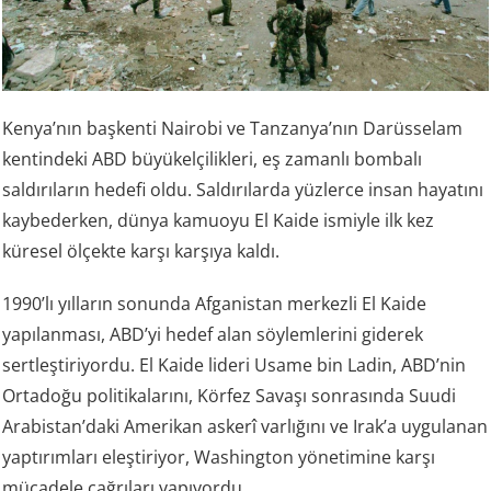
Kenya’nın başkenti Nairobi ve Tanzanya’nın Darüsselam
kentindeki ABD büyükelçilikleri, eş zamanlı bombalı
saldırıların hedefi oldu. Saldırılarda yüzlerce insan hayatını
kaybederken, dünya kamuoyu El Kaide ismiyle ilk kez
küresel ölçekte karşı karşıya kaldı.
1990’lı yılların sonunda Afganistan merkezli El Kaide
yapılanması, ABD’yi hedef alan söylemlerini giderek
sertleştiriyordu. El Kaide lideri Usame bin Ladin, ABD’nin
Ortadoğu politikalarını, Körfez Savaşı sonrasında Suudi
Arabistan’daki Amerikan askerî varlığını ve Irak’a uygulanan
yaptırımları eleştiriyor, Washington yönetimine karşı
mücadele çağrıları yapıyordu.