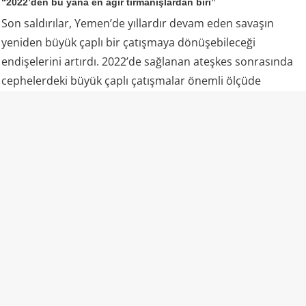
“2022’den bu yana en ağır tırmanışlardan biri”
Son saldırılar, Yemen’de yıllardır devam eden savaşın
yeniden büyük çaplı bir çatışmaya dönüşebileceği
endişelerini artırdı. 2022’de sağlanan ateşkes sonrasında
cephelerdeki büyük çaplı çatışmalar önemli ölçüde
durmuş, ancak taraflar arasındaki siyasi ve askeri gerilim
tamamen sona ermemişti.
6 Ağustos’taki saldırılar ise bu görece sakin dönemin
ardından Yemen’de yaşanan en ciddi askeri tırmanışlardan
biri olarak değerlendiriliyor. Özellikle Marib ve Hadramut
gibi stratejik bölgelerde askeri kampların aynı operasyon
kapsamında hedef alınması, Husilerin yalnızca münferit
saldırılar gerçekleştirmediğini, daha kapsamlı bir askeri
mesaj vermeye çalıştığını gösteriyor.
Marib neden kritik?