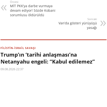
Öncesi
MİT PKK’ya darbe vurmaya
devam ediyor! Sözde Kobani
sorumlusu öldürüldü
Sonraki
Van’da gösteri yürüyüşü
yasağı
FİLİSTİN-İSRAİL SAVAŞI
Trump’ın ‘tarihi anlaşması’na
Netanyahu engeli: “Kabul edilemez”
09.08.2026 22:37