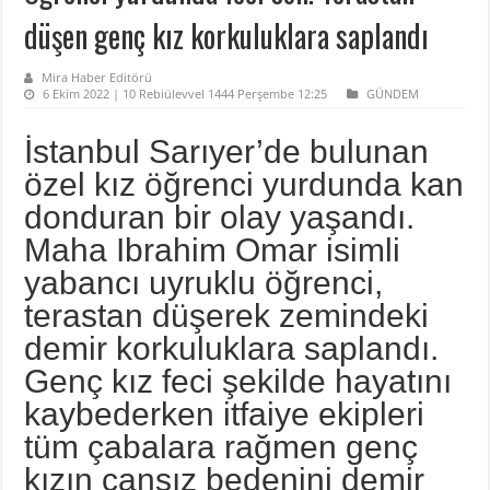
düşen genç kız korkuluklara saplandı
Mira Haber Editörü
6 Ekim 2022 | 10 Rebiülevvel 1444 Perşembe 12:25
GÜNDEM
İstanbul Sarıyer’de bulunan
özel kız öğrenci yurdunda kan
donduran bir olay yaşandı.
Maha Ibrahim Omar isimli
yabancı uyruklu öğrenci,
terastan düşerek zemindeki
demir korkuluklara saplandı.
Genç kız feci şekilde hayatını
kaybederken itfaiye ekipleri
tüm çabalara rağmen genç
kızın cansız bedenini demir