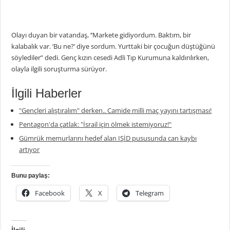
Olayı duyan bir vatandaş, ‘’Markete gidiyordum. Baktım, bir
kalabalık var. ’Bu ne?’ diye sordum. Yurttaki bir çocuğun düştüğünü
söylediler” dedi. Genç kızın cesedi Adli Tıp Kurumuna kaldırılırken,
olayla ilgili soruşturma sürüyor.
İlgili Haberler
"Gençleri alıştıralım" derken.. Camide milli maç yayını tartışması!
Pentagon'da çatlak: "İsrail için ölmek istemiyoruz!"
Gümrük memurlarını hedef alan IŞİD pususunda can kaybı
artıyor
Bunu paylaş:
Facebook
X
Telegram
İlgili