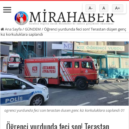
A-
A
A+
Ana Sayfa
/
GÜNDEM
/
Öğrenci yurdunda feci son! Terastan düşen genç
kız korkuluklara saplandı
ogrenci yurdunda feci son terastan dusen genc kiz korkuluklara saplandi 01
Öğrenci yurdunda feci son! Terastan