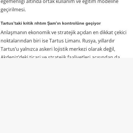
egemenliği altında ortak kullanım ve eğitim modeline
geçirilmesi.
Tartus’taki kritik rıhtım Şam’ın kontrolüne geçiyor
Anlaşmanın ekonomik ve stratejik açıdan en dikkat çekici
noktalarından biri ise Tartus Limanı. Rusya, yıllardır
Tartus’u yalnızca askeri lojistik merkezi olarak değil,
Akdeniz’deki ticari ve stratejik faaliyetleri açısından da
önemli bir merkez olarak kullanıyordu. Limandaki 4
numaralı ticari rıhtım da Moskova’nın planlarında önemli
bir yere sahipti.
Yeni düzenlemeyle 4 numaralı rıhtımın yanı sıra depolar ve
bağlantılı tesisler Suriye yönetimine devredilecek. Böylece
Tartus’taki sivil ve ticari faaliyetler üzerindeki Şam’ın idari
kontrolü güçlenecek.