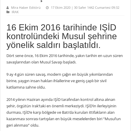
Mira Haber Editörü
17 Ekim 2020 | 30 Safer 1442 Cumartesi 09:32
IRAK
16 Ekim 2016 tarihinde IŞİD
kontrolündeki Musul şehrine
yönelik saldırı başlatıldı.
Dört sene önce, 16 Ekim 2016 tarihinde, yakın tarihin en uzun süren
savaşlarından olan Musul Savaşı başladı.
9 ay 4 gün süren savaş, modern çağın en büyük yıkımlarından
birine, yaygın insan hakları ihlallerine ve geniş çaplı bir sivil
katliamına sahne oldu.
2014 yılının Haziran ayında IŞİD tarafından kontrol altına alınan
şehir, örgütün Irak’taki en önemli merkeziydi. IŞİD’in ilerleyişinin
durması, IŞİD’e karşı bölgede ve Batı’da kurulan ittifakların alan
kazanması sonrası tartışılan en büyük meselelerden biri “Musul’un
geri alınması” oldu.