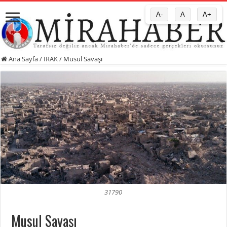
A-
A
A+
Ana Sayfa
/
IRAK
/
Musul Savaşı
31790
Musul Savaşı