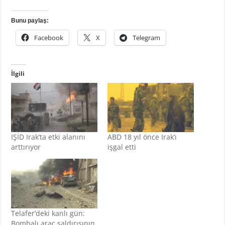
Bunu paylaş:
Facebook
X
Telegram
İlgili
IŞİD Irak’ta etki alanını
ABD 18 yıl önce Irak’ı
arttırıyor
işgal etti
Telafer’deki kanlı gün:
Bombalı araç saldırısının