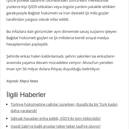
IŞİD’e yönelik saldırının bitmesinden sonra kent merkezinde
yüzlerce kişi IŞİD’li oldukları veya örgüte yardım-yataklık ettikleri
gerekçesiyle Bağdat hükümeti ve İran destekli Şii milis güçler
tarafından yargısız olarak infaz edildi.
Bu infazlara dair görüntüler aynı dönemde savaş suçlarını işleyen
Bağdat hükümeti güçleri ve Şii milislerce kendi sosyal medya
hesaplarından paylaşıldı.
Şehirde enkaz halen kaldırılamadı, şehrin sakinleri ise enkazların
arasında yaşama devam mücadelesi veriyor. Musul’un yeniden
imarı için 50 milyar dolara ihtiyaç duyulduğu belirtiliyor.
Kaynak: Mepa News
İlgili Haberler
Türkiye hükümetine çağrılar sürerken, Rusafa'da bir Türk kadın
daha yaralandı!
Sığınak havadan imha edildi, IŞİD'li iki isim öldürüldü!
Haşdi Şabi'ye bağlı gruplar teker teker tasfiye oluyor!