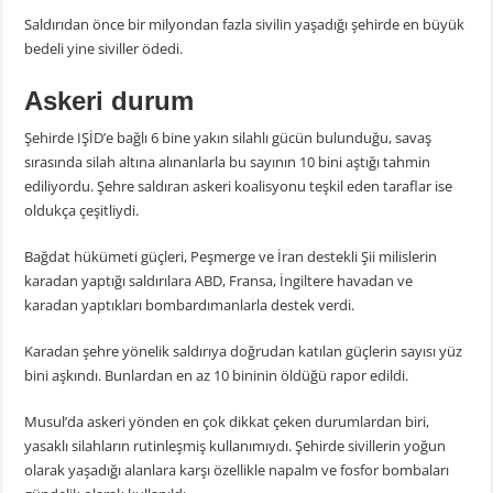
Saldırıdan önce bir milyondan fazla sivilin yaşadığı şehirde en büyük
bedeli yine siviller ödedi.
Askeri durum
Şehirde IŞİD’e bağlı 6 bine yakın silahlı gücün bulunduğu, savaş
sırasında silah altına alınanlarla bu sayının 10 bini aştığı tahmin
ediliyordu. Şehre saldıran askeri koalisyonu teşkil eden taraflar ise
oldukça çeşitliydi.
Bağdat hükümeti güçleri, Peşmerge ve İran destekli Şii milislerin
karadan yaptığı saldırılara ABD, Fransa, İngiltere havadan ve
karadan yaptıkları bombardımanlarla destek verdi.
Karadan şehre yönelik saldırıya doğrudan katılan güçlerin sayısı yüz
bini aşkındı. Bunlardan en az 10 bininin öldüğü rapor edildi.
Musul’da askeri yönden en çok dikkat çeken durumlardan biri,
yasaklı silahların rutinleşmiş kullanımıydı. Şehirde sivillerin yoğun
olarak yaşadığı alanlara karşı özellikle napalm ve fosfor bombaları