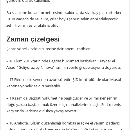
gündelik olarak kullanıldı.
Bu silahların kullanımı neticesinde saldırılarda sivil kayıpları artarken,
uzun vadede de Musul’a, yıllar boyu şehrin sakinlerini etkileyecek
zehirli bir miras bırakılmış oldu.
Zaman çizelgesi
Şehre yönelik saldırı sürecine dair önemli tarihler:
– 16 Ekim 2016 tarihinde Bağdat hükümeti başbakanı Haydar el
Abadi “Geliyoruz ey Ninova” isminin verildiği operasyonu duyurdu.
– 17 Ekim’de iki seneden uzun süredir IŞİD kontrolünde olan Musul
kentine yönelik saldırı başlatıldı.
– 1 Kasım’da Bağdat hükümetine bağlı güçler ve Şii milisler şehrin
doğu yakası başta olmak üzere dış mahallelerine ulaştı. Sert direniş
karşısında ilerleme oldukça yavaş seyretti.
– 10 Aralık’ta, IŞİD’in düzenlediği bombalı araç ve el yapımı patlayıcı
saldırılarında çok fazla kayıp veren hükümet güçleri operasyona ara