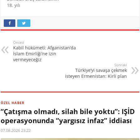
18. yılı
Öncesi
Kabil hükümeti: Afganistan’da
İslam Emirliği’ne izin
vermeyeceğiz
Sonraki
Türkiye’yi savaşa çekmek
isteyen Ermenistan: Kirli plan
ÖZEL HABER
“Çatışma olmadı, silah bile yoktu”: IŞİD
operasyonunda “yargısız infaz” iddiası
07.08.2026 23:22