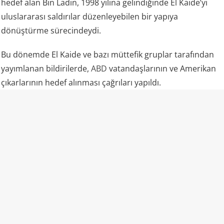
hedef alan Bin Ladin, 1998 yılına gelindiğinde El Kaide’yi
uluslararası saldırılar düzenleyebilen bir yapıya
dönüştürme sürecindeydi.
Bu dönemde El Kaide ve bazı müttefik gruplar tarafından
yayımlanan bildirilerde,
ABD
vatandaşlarının ve Amerikan
çıkarlarının hedef alınması çağrıları yapıldı.
Aynı anda iki ülke, iki büyük patlama
7 Ağustos 1998 Cuma günü saatler 10.30 civarında,
Kenya’nın Nairobi kentindeki ABD Büyükelçiliği ile
Tanzanya’nın Darüsselam kentindeki ABD Büyükelçiliği
neredeyse aynı anda hedef alındı.
Saldırganlar, bomba yüklü araçlarla büyükelçiliklerin
çevresine ulaştı ve patlayıcıları infilak ettirdi.