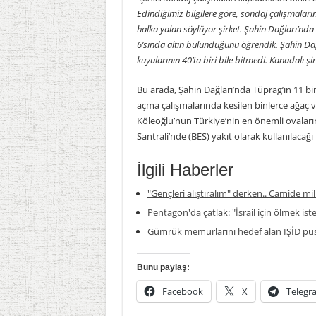
Edindiğimiz bilgilere göre, sondaj çalışmaların
halka yalan söylüyor şirket. Şahin Dağları’nd
6’sında altın bulunduğunu öğrendik. Şahin Da
kuyularının 40’ta biri bile bitmedi. Kanadalı şi
Bu arada, Şahin Dağları’nda Tüprag’ın 11 bin
açma çalışmalarında kesilen binlerce ağaç v
Köleoğlu’nun Türkiye’nin en önemli ovaları
Santrali’nde (BES) yakıt olarak kullanılacağı 
İlgili Haberler
"Gençleri alıştıralım" derken.. Camide mil
Pentagon'da çatlak: "İsrail için ölmek is
Gümrük memurlarını hedef alan IŞİD pus
Bunu paylaş:
Facebook
X
Telegr