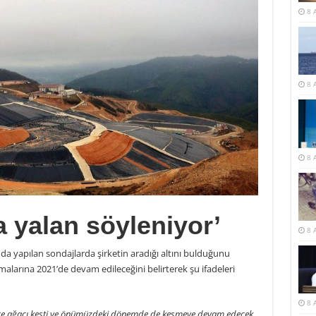
8 
8 
8 
a yalan söyleniyor’
8 
da yapılan sondajlarda şirketin aradığı altını bulduğunu
şmalarına 2021’de devam edileceğini belirterek şu ifadeleri
8 
rce ağacı kesti ve önümüzdeki dönemde de kesmeye devam edecek.