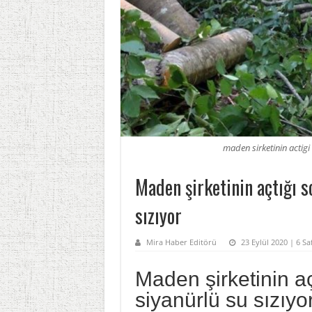
maden sirketinin actigi
Maden şirketinin açtığı s
sızıyor
Mira Haber Editörü
23 Eylül 2020 | 6 S
Maden şirketinin a
siyanürlü su sızıyo