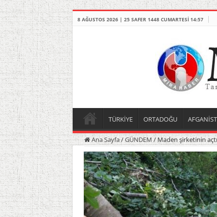
8 AĞUSTOS 2026 | 25 SAFER 1448 CUMARTESI 14:57
TÜRKİYE
ORTADOĞU
AFGANİS
Ana Sayfa
/
GÜNDEM
/
Maden şirketinin açtı