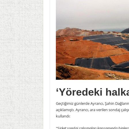
‘Yöredeki halk
Geçtiğimiz günlerde Ayrancı, Şahin Dağların
açıklamıştı. Ayrancı, ara verilen sondaj çalı
kullandı:
“Şirket sondaj çalışmaları kapsamında binle