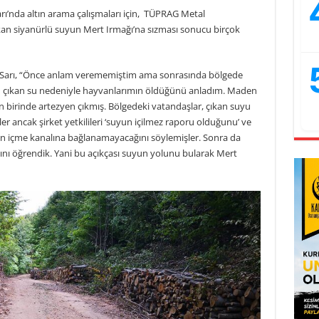
ı’nda altın arama çalışmaları için, TÜPRAG Metal
ıkan siyanürlü suyun Mert Irmağı’na sızması sonucu birçok
Sarı, “Önce anlam verememiştim ama sonrasında bölgede
n çıkan su nedeniyle hayvanlarımın öldüğünü anladım. Maden
n birinde artezyen çıkmış. Bölgedeki vatandaşlar, çıkan suyu
 ancak şirket yetkilileri ‘suyun içilmez raporu olduğunu’ ve
yun içme kanalına bağlanamayacağını söylemişler. Sonra da
nı öğrendik. Yani bu açıkçası suyun yolunu bularak Mert