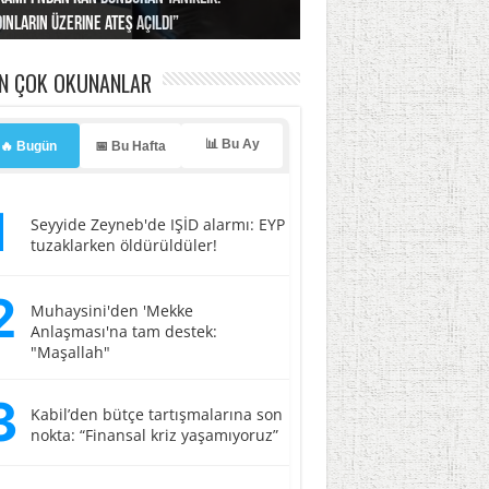
ınların üzerine ateş açıldı”
’a misilleme tehdidi!
ı… İsrail’in “timsah” planına fren!
tlar başladı
ldı, kabus yaşatıldı!
EN ÇOK OKUNANLAR
📊 Bu Ay
🔥 Bugün
📅 Bu Hafta
1
Seyyide Zeyneb'de IŞİD alarmı: EYP
tuzaklarken öldürüldüler!
2
Muhaysini'den 'Mekke
Anlaşması'na tam destek:
"Maşallah"
3
Kabil’den bütçe tartışmalarına son
nokta: “Finansal kriz yaşamıyoruz”