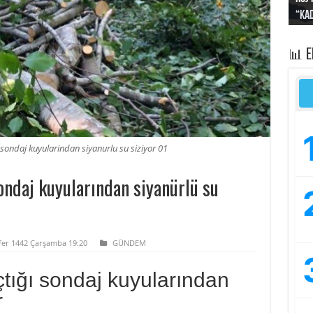
“Kad
Irak
yapt
kayı
bası
📊 
 sondaj kuyularindan siyanurlu su siziyor 01
ondaj kuyularından siyanürlü su
afer 1442 Çarşamba 19:20
GÜNDEM
çtığı sondaj kuyularından
r