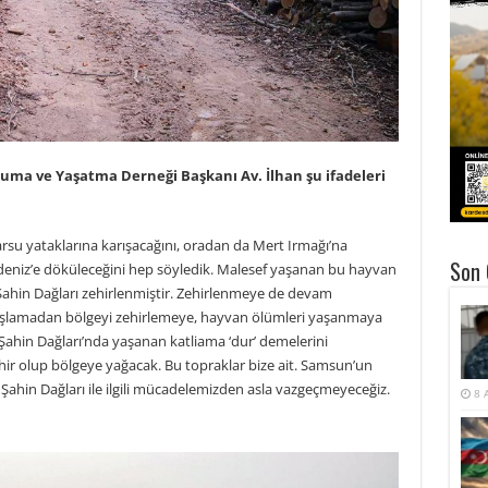
ma ve Yaşatma Derneği Başkanı Av. İlhan şu ifadeleri
rsu yataklarına karışacağını, oradan da Mert Irmağı’na
Son 
deniz’e döküleceğini hep söyledik. Malesef yaşanan bu hayvan
Şahin Dağları zehirlenmiştir. Zehirlenmeye de devam
aşlamadan bölgeyi zehirlemeye, hayvan ölümleri yaşanmaya
 Şahin Dağları’nda yaşanan katliama ‘dur’ demelerini
hir olup bölgeye yağacak. Bu topraklar bize ait. Samsun’un
 Şahin Dağları ile ilgili mücadelemizden asla vazgeçmeyeceğiz.
8 