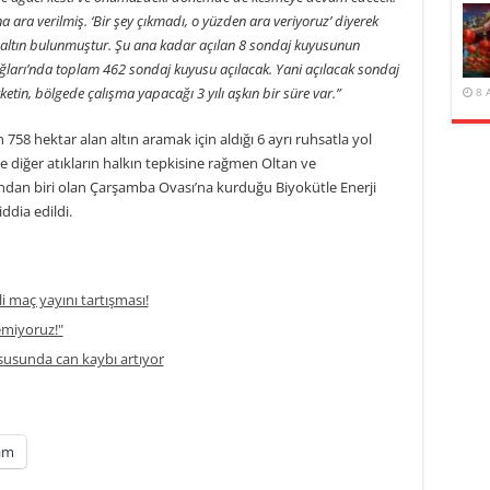
a ara verilmiş. ‘Bir şey çıkmadı, o yüzden ara veriyoruz’ diyerek
a altın bulunmuştur. Şu ana kadar açılan 8 sondaj kuyusunun
ğları’nda toplam 462 sondaj kuyusu açılacak. Yani açılacak sondaj
rketin, bölgede çalışma yapacağı 3 yılı aşkın bir süre var.”
8 
 758 hektar alan altın aramak için aldığı 6 ayrı ruhsatla yol
e diğer atıkların halkın tepkisine rağmen Oltan ve
ndan biri olan Çarşamba Ovası’na kurduğu Biyokütle Enerji
iddia edildi.
li maç yayını tartışması!
temiyoruz!"
usunda can kaybı artıyor
am