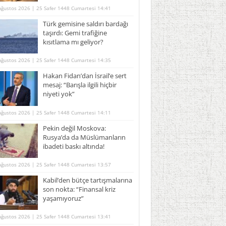
Ağustos 2026 | 25 Safer 1448 Cumartesi 14:41
Türk gemisine saldırı bardağı
taşırdı: Gemi trafiğine
kısıtlama mı geliyor?
Ağustos 2026 | 25 Safer 1448 Cumartesi 14:35
Hakan Fidan’dan İsrail’e sert
mesaj: “Barışla ilgili hiçbir
niyeti yok”
Ağustos 2026 | 25 Safer 1448 Cumartesi 14:11
Pekin değil Moskova:
Rusya’da da Müslümanların
ibadeti baskı altında!
Ağustos 2026 | 25 Safer 1448 Cumartesi 13:57
Kabil’den bütçe tartışmalarına
son nokta: “Finansal kriz
yaşamıyoruz”
Ağustos 2026 | 25 Safer 1448 Cumartesi 13:41