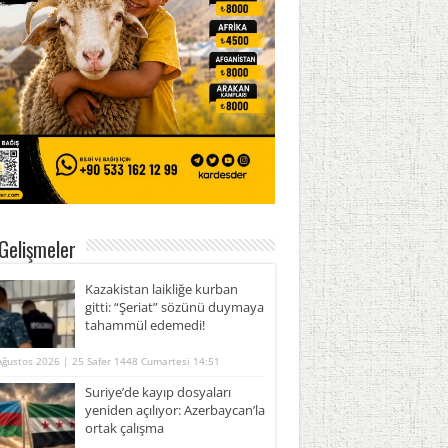
Gelişmeler
Kazakistan laikliğe kurban
gitti: “Şeriat” sözünü duymaya
tahammül edemedi!
Ağustos 2026 | 25 Safer 1448 Cumartesi 14:51
Suriye’de kayıp dosyaları
yeniden açılıyor: Azerbaycan’la
ortak çalışma