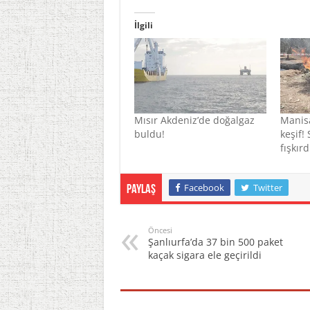
İlgili
Mısır Akdeniz’de doğalgaz
Manis
buldu!
keşif!
fışkırd
Facebook
Twitter
Paylaş
Öncesi
Şanlıurfa’da 37 bin 500 paket
kaçak sigara ele geçirildi