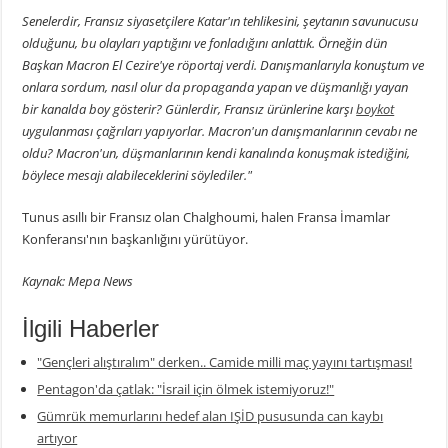
Senelerdir, Fransız siyasetçilere Katar'ın tehlikesini, şeytanın savunucusu
olduğunu, bu olayları yaptığını ve fonladığını anlattık. Örneğin dün
Başkan Macron El Cezire'ye röportaj verdi. Danışmanlarıyla konuştum ve
onlara sordum, nasıl olur da propaganda yapan ve düşmanlığı yayan
bir kanalda boy gösterir? Günlerdir, Fransız ürünlerine karşı
boykot
uygulanması çağrıları yapıyorlar. Macron'un danışmanlarının cevabı ne
oldu? Macron'un, düşmanlarının kendi kanalında konuşmak istediğini,
böylece mesajı alabileceklerini söylediler."
Tunus asıllı bir Fransız olan Chalghoumi, halen Fransa İmamlar
Konferansı'nın başkanlığını yürütüyor.
Kaynak: Mepa News
İlgili Haberler
"Gençleri alıştıralım" derken.. Camide milli maç yayını tartışması!
Pentagon'da çatlak: "İsrail için ölmek istemiyoruz!"
Gümrük memurlarını hedef alan IŞİD pususunda can kaybı
artıyor