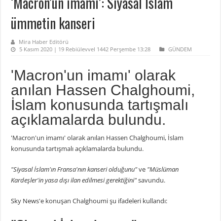
‘Macron’un imamı’: Siyasal İslam
ümmetin kanseri
Mira Haber Editörü
5 Kasım 2020 | 19 Rebiülevvel 1442 Perşembe 13:28
GÜNDEM
'Macron'un imamı' olarak
anılan Hassen Chalghoumi,
İslam konusunda tartışmalı
açıklamalarda bulundu.
'Macron'un imamı' olarak anılan Hassen Chalghoumi, İslam
konusunda tartışmalı açıklamalarda bulundu.
"Siyasal İslam'ın Fransa'nın kanseri olduğunu"
ve
"Müslüman
Kardeşler'in yasa dışı ilan edilmesi gerektiğini"
savundu.
Sky News'e konuşan Chalghoumi şu ifadeleri kullandı: