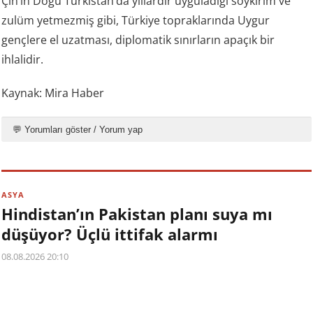
Çin’in Doğu Türkistan’da yıllardır uyguladığı soykırım ve
zulüm yetmezmiş gibi, Türkiye topraklarında Uygur
gençlere el uzatması, diplomatik sınırların apaçık bir
ihlalidir.
Kaynak: Mira Haber
💬 Yorumları göster / Yorum yap
ASYA
Hindistan’ın Pakistan planı suya mı
düşüyor? Üçlü ittifak alarmı
08.08.2026 20:10