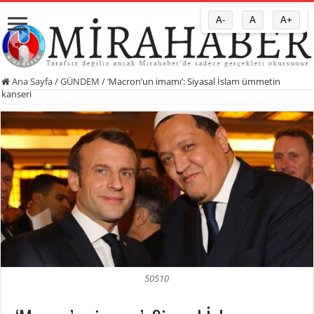
A-
A
A+
Ana Sayfa
/
GÜNDEM
/
‘Macron’un imamı’: Siyasal İslam ümmetin
kanseri
50510