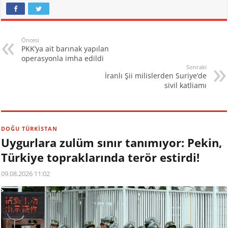
Öncesi
PKK’ya ait barınak yapılan
operasyonla imha edildi
Sonraki
İranlı Şii milislerden Suriye’de
sivil katliamı
DOĞU TÜRKİSTAN
Uygurlara zulüm sınır tanımıyor: Pekin,
Türkiye topraklarında terör estirdi!
09.08.2026 11:02