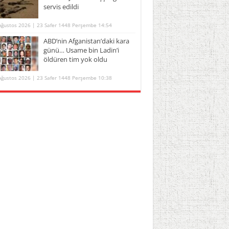
servis edildi
Ağustos 2026 | 23 Safer 1448 Perşembe 14:54
ABD’nin Afganistan’daki kara
günü… Usame bin Ladin’i
öldüren tim yok oldu
Ağustos 2026 | 23 Safer 1448 Perşembe 10:38