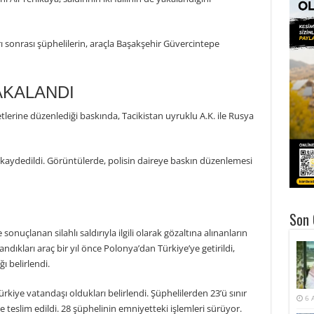
ı sonrası şüphelilerin, araçla Başakşehir Güvercintepe
AKALANDI
tlerine düzenlediği baskında, Tacikistan uyruklu A.K. ile Rusya
kaydedildi. Görüntülerde, polisin daireye baskın düzenlemesi
Son 
sonuçlanan silahlı saldırıyla ilgili olarak gözaltına alınanların
andıkları araç bir yıl önce Polonya’dan Türkiye’ye getirildi,
ı belirlendi.
ürkiye vatandaşı oldukları belirlendi. Şüphelilerden 23’ü sınır
6 
teslim edildi. 28 şüphelinin emniyetteki işlemleri sürüyor.