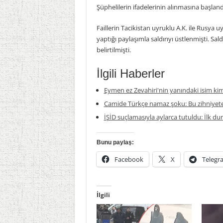
Şüphelilerin ifadelerinin alınmasına başland
Faillerin Tacikistan uyruklu A.K. ile Rusya 
yaptığı paylaşımla saldırıyı üstlenmişti. Saldı
belirtilmişti.
İlgili Haberler
Eymen ez Zevahiri'nin yanındaki isim ki
Camide Türkçe namaz şoku: Bu zihniyete
İŞİD suçlamasıyla aylarca tutuldu: İlk du
Bunu paylaş:
Facebook
X
Telegr
İlgili