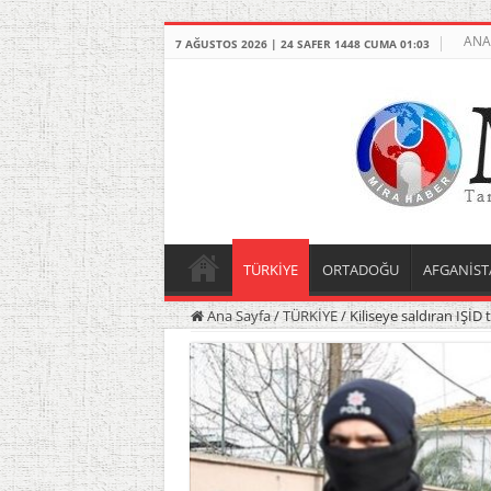
ANA
7 AĞUSTOS 2026 | 24 SAFER 1448 CUMA 01:03
TÜRKİYE
ORTADOĞU
AFGANİST
Ana Sayfa
/
TÜRKİYE
/
Kiliseye saldıran IŞİD