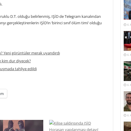
ı.
uyruklu D.T. olduğu belirlenmiş, IŞİD de Telegram kanalından
rıyı gerçekleştirenlerin IŞİD’in ‘birinci sınıf ölüm timi’ olduğu
6 
m? Yeni görüntüler merak uyandırdı
6 
 kim dur diyecek?
ruşmada tahliye edildi
6 
am
6 