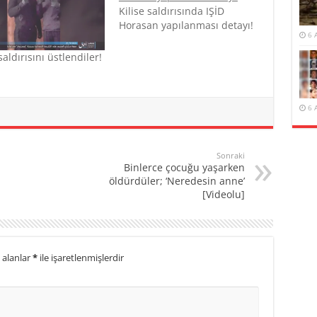
Kilise saldırısında IŞİD
Horasan yapılanması detayı!
6 
saldırısını üstlendiler!
6 
Sonraki
Binlerce çocuğu yaşarken
öldürdüler; ‘Neredesin anne’
[Videolu]
 alanlar
*
ile işaretlenmişlerdir