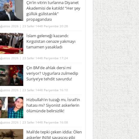
Çin’in vitrin turlarına Diyanet
Akademisi de katıldı! “Her şey
güllük gülistanlık”
propagandası
Ağustos 2026 | 23 Safer 1448 Perşembe 20:28
İslam geleneği kazandı:
Kırgızistan cenaze yakmayı
tamamen yasakladı
Ağustos 2026 | 23 Safer 1448 Perşembe 17:24
Çin BM’de ahlak dersi mi
veriyor? Uygurlara zulmedip
Suriye’ye tehdit savurdu!
Ağustos 2026 | 23 Safer 1448 Perşembe 16:10
Hizbullah’ın tuzağı mı, İsrail’in
hatası mı? Siyonist askerlerin
ölümünde belirsizlik!
Ağustos 2026 | 23 Safer 1448 Perşembe 16:08
Mali’de tepki çeken iddia: Ölen
askerler JNIM savaşçısı gibi