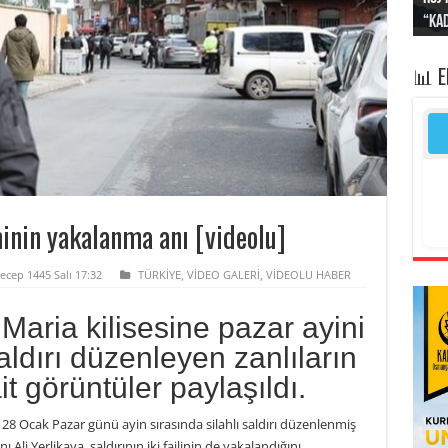
“Kad
Irak
yapt
kayı
bası
📊 
minin yakalanma anı [videolu]
ecep 1445 Salı 17:32
TÜRKİYE
,
VİDEO GALERİ
,
VİDEOLU HABER
Maria kilisesine pazar ayini
aldırı düzenleyen zanlıların
t görüntüler paylaşıldı.
e 28 Ocak Pazar günü ayin sırasında silahlı saldırı düzenlenmiş
ı Ali Yerlikaya, saldırının iki failinin de yakalandığını