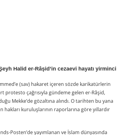
Şeyh Halid er-Râşid’in cezaevi hayatı yirminci
med’e (sav) hakaret içeren sözde karikatürlerin
rt protesto çağrısıyla gündeme gelen er-Râşid,
duğu Mekke’de gözaltına alındı. O tarihten bu yana
hakları kuruluşlarının raporlarına göre yıllardır
lands-Posten’de yayımlanan ve İslam dünyasında