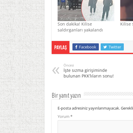
Son dakika! Kilise
Kilise 
saldırganları yakalandı
Facebook
Twitter
Paylaş
Öncesi
İşte sızma girişiminde
bulunan PKK’lıların sonu!
Bir yanıt yazın
E-posta adresiniz yayınlanmayacak.
Gerekli
Yorum
*