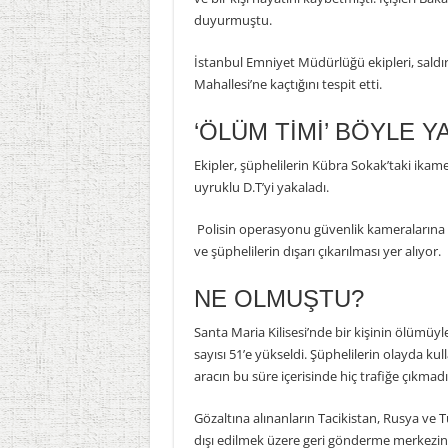
duyurmuştu.
İstanbul Emniyet Müdürlüğü ekipleri, saldır
Mahallesi’ne kaçtığını tespit etti.
‘ÖLÜM TİMİ’ BÖYLE Y
Ekipler, şüphelilerin Kübra Sokak’taki ikame
uyruklu D.T’yi yakaladı.
Polisin operasyonu güvenlik kameralarına 
ve şüphelilerin dışarı çıkarılması yer alıyor.
NE OLMUŞTU?
Santa Maria Kilisesi’nde bir kişinin ölümüyle 
sayısı 51’e yükseldi. Şüphelilerin olayda kull
aracın bu süre içerisinde hiç trafiğe çıkmadığ
Gözaltına alınanların Tacikistan, Rusya ve T
dışı edilmek üzere geri gönderme merkezine 