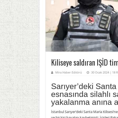
Kiliseye saldıran IŞİD ti
Mira Haber Editörü
30 Ocak 2024 | 18 R
Sarıyer’deki Santa 
esnasında silahlı s
yakalanma anına ai
İstanbul Sarıyer’deki Santa Maria Kilisesi’n
ve bir kişi hayatını kaybetmişti. İçişleri Bakan