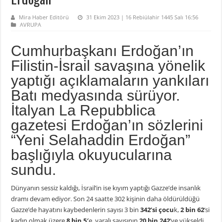
Mira Haber Editörü
31 Ekim 2023 | 16 Rebiülahir 1445 Salı 16:56
AVRUPA
Cumhurbaşkanı Erdoğan’ın
Filistin-İsrail savaşına yönelik
yaptığı açıklamaların yankıları
Batı medyasında sürüyor.
İtalyan La Repubblica
gazetesi Erdoğan’ın sözlerini
“Yeni Selahaddin Erdoğan”
başlığıyla okuyucularına
sundu.
Dünyanın sessiz kaldığı, İsrail’in ise kıyım yaptığı Gazze’de insanlık
dramı devam ediyor. Son 24 saatte 302 kişinin daha öldürüldüğü
Gazze’de hayatını kaybedenlerin sayısı 3 bin
342’si çocu
k,
2 bin 62
‘si
kadın olmak üzere
8 bin 5′
e, yaralı sayısının
20 bin 242
‘ye yükseldi.