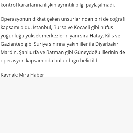
kontrol kararlarına ilişkin ayrıntılı bilgi paylaşılmadı.
Operasyonun dikkat çeken unsurlarından biri de coğrafi
kapsamı oldu. İstanbul, Bursa ve Kocaeli gibi nüfus
yoğunluğu yüksek merkezlerin yanı sıra Hatay, Kilis ve
Gaziantep gibi
Suriye
sınırına yakın iller ile Diyarbakır,
Mardin, Şanlıurfa ve Batman gibi Güneydoğu illerinin de
operasyon kapsamında bulunduğu belirtildi.
Kaynak: Mira Haber
💬 Yorumları göster / Yorum yap
ORTADOĞU
“Birine saldıran, hepimize saldırmış