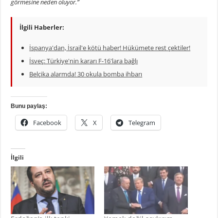
görmesine neden oluyor.”
İlgili Haberler:
İspanya'dan, İsrail'e kötü haber! Hükümete rest çektiler!
İsveç: Türkiye'nin kararı F-16'lara bağlı
Belçika alarmda! 30 okula bomba ihbarı
Bunu paylaş:
Facebook
X
Telegram
İlgili