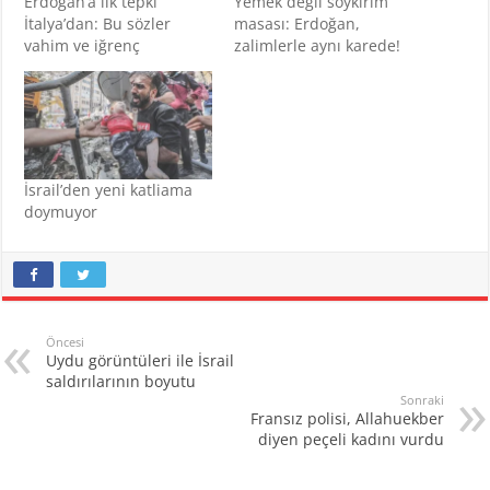
Erdoğan’a ilk tepki
Yemek değil soykırım
İtalya’dan: Bu sözler
masası: Erdoğan,
vahim ve iğrenç
zalimlerle aynı karede!
İsrail’den yeni katliama
doymuyor
Öncesi
Uydu görüntüleri ile İsrail
saldırılarının boyutu
Sonraki
Fransız polisi, Allahuekber
diyen peçeli kadını vurdu