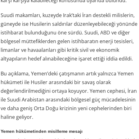
karşı karşıya kalabileceği konusunda uyarıda bulundu.
Suudi makamları, kuzeyde Irak’taki İran destekli milislerin,
güneyde ise Husilerin saldırılar düzenleyebileceği yönünde
istihbarat bulunduğunu öne sürdü. Suudi,
ABD
ve diğer
bölgesel müttefiklerden gelen istihbaratın enerji tesisleri,
limanlar ve havaalanları gibi kritik sivil ve ekonomik
altyapıların hedef alınabileceğine işaret ettiği iddia edildi.
Bu açıklama, Yemen’deki çatışmanın artık yalnızca Yemen
hükümeti ile Husiler arasındaki bir savaş olarak
değerlendirilmediğini ortaya koyuyor. Yemen cephesi, İran
ile Suudi Arabistan arasındaki bölgesel güç mücadelesinin
ve daha geniş Orta Doğu krizinin yeni cephelerinden biri
haline geliyor.
Yemen hükümetinden misilleme mesajı