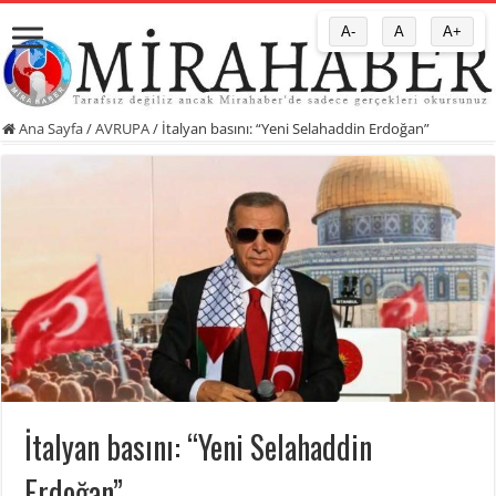
A-
A
A+
Ana Sayfa
/
AVRUPA
/
İtalyan basını: “Yeni Selahaddin Erdoğan”
İtalyan basını: “Yeni Selahaddin
Erdoğan”