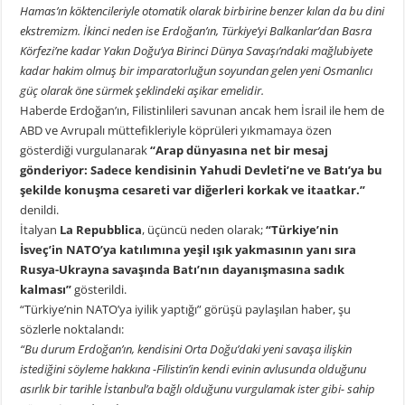
Hamas’ın köktencileriyle otomatik olarak birbirine benzer kılan da bu dini
ekstremizm. İkinci neden ise Erdoğan’ın, Türkiye’yi Balkanlar’dan Basra
Körfezi’ne kadar Yakın Doğu’ya Birinci Dünya Savaşı’ndaki mağlubiyete
kadar hakim olmuş bir imparatorluğun soyundan gelen yeni Osmanlıcı
güç olarak öne sürmek şeklindeki aşikar emelidir.
Haberde Erdoğan’ın, Filistinlileri savunan ancak hem İsrail ile hem de
ABD ve Avrupalı müttefikleriyle köprüleri yıkmamaya özen
gösterdiği vurgulanarak
“Arap dünyasına net bir mesaj
gönderiyor: Sadece kendisinin Yahudi Devleti’ne ve Batı’ya bu
şekilde konuşma cesareti var diğerleri korkak ve itaatkar.”
denildi.
İtalyan
La Repubblica
, üçüncü neden olarak;
“Türkiye’nin
İsveç’in NATO’ya katılımına yeşil ışık yakmasının yanı sıra
Rusya-Ukrayna savaşında Batı’nın dayanışmasına sadık
kalması”
gösterildi.
“Türkiye’nin NATO’ya iyilik yaptığı” görüşü paylaşılan haber, şu
sözlerle noktalandı:
“Bu durum Erdoğan’ın, kendisini Orta Doğu’daki yeni savaşa ilişkin
istediğini söyleme hakkına -Filistin’in kendi evinin avlusunda olduğunu
asırlık bir tarihle İstanbul’a bağlı olduğunu vurgulamak ister gibi- sahip