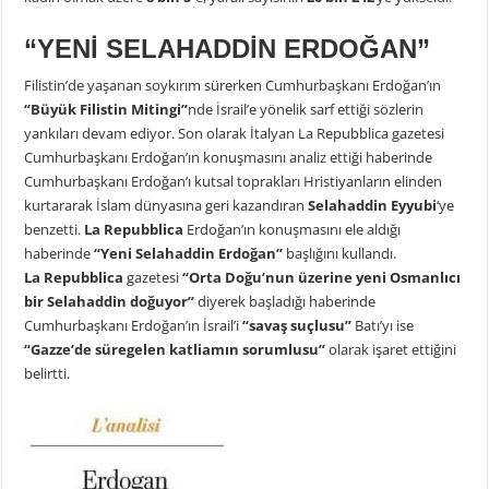
“YENİ SELAHADDİN ERDOĞAN”
Filistin’de yaşanan soykırım sürerken Cumhurbaşkanı Erdoğan’ın
“Büyük Filistin Mitingi”
nde İsrail’e yönelik sarf ettiği sözlerin
yankıları devam ediyor. Son olarak İtalyan La Repubblica gazetesi
Cumhurbaşkanı Erdoğan’ın konuşmasını analiz ettiği haberinde
Cumhurbaşkanı Erdoğan’ı kutsal toprakları Hristiyanların elinden
kurtararak İslam dünyasına geri kazandıran
Selahaddin Eyyubi
‘ye
benzetti.
La Repubblica
Erdoğan’ın konuşmasını ele aldığı
haberinde
“Yeni Selahaddin Erdoğan”
başlığını kullandı.
La Repubblica
gazetesi
“Orta Doğu’nun üzerine yeni Osmanlıcı
bir Selahaddin doğuyor”
diyerek başladığı haberinde
Cumhurbaşkanı Erdoğan’ın İsrail’i
“savaş suçlusu”
Batı’yı ise
“Gazze’de süregelen katliamın sorumlusu”
olarak işaret ettiğini
belirtti.