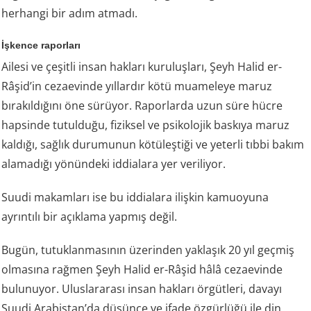
herhangi bir adım atmadı.
İşkence raporları
Ailesi ve çeşitli insan hakları kuruluşları, Şeyh Halid er-
Râşid’in cezaevinde yıllardır kötü muameleye maruz
bırakıldığını öne sürüyor. Raporlarda uzun süre hücre
hapsinde tutulduğu, fiziksel ve psikolojik baskıya maruz
kaldığı, sağlık durumunun kötüleştiği ve yeterli tıbbi bakım
alamadığı yönündeki iddialara yer veriliyor.
Suudi makamları ise bu iddialara ilişkin kamuoyuna
ayrıntılı bir açıklama yapmış değil.
Bugün, tutuklanmasının üzerinden yaklaşık 20 yıl geçmiş
olmasına rağmen Şeyh Halid er-Râşid hâlâ cezaevinde
bulunuyor. Uluslararası insan hakları örgütleri, davayı
Suudi Arabistan’da düşünce ve ifade özgürlüğü ile din