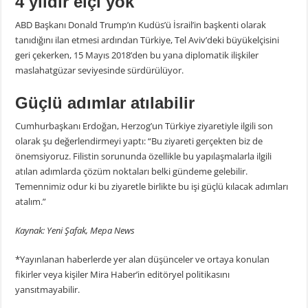
4 yıldır elçi yok
ABD Başkanı Donald Trump’ın Kudüs’ü İsrail’in başkenti olarak
tanıdığını ilan etmesi ardından Türkiye, Tel Aviv’deki büyükelçisini
geri çekerken, 15 Mayıs 2018’den bu yana diplomatik ilişkiler
maslahatgüzar seviyesinde sürdürülüyor.
Güçlü adımlar atılabilir
Cumhurbaşkanı Erdoğan, Herzog’un Türkiye ziyaretiyle ilgili son
olarak şu değerlendirmeyi yaptı: “Bu ziyareti gerçekten biz de
önemsiyoruz. Filistin sorununda özellikle bu yapılaşmalarla ilgili
atılan adımlarda çözüm noktaları belki gündeme gelebilir.
Temennimiz odur ki bu ziyaretle birlikte bu işi güçlü kılacak adımları
atalım.”
Kaynak: Yeni Şafak, Mepa News
*Yayınlanan haberlerde yer alan düşünceler ve ortaya konulan
fikirler veya kişiler Mira Haber’in editöryel politikasını
yansıtmayabilir.