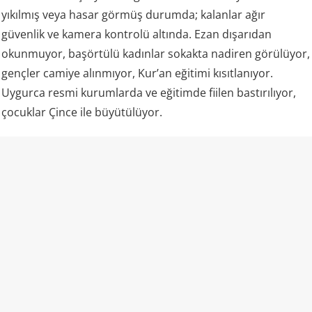
yıkılmış veya hasar görmüş durumda; kalanlar ağır
güvenlik ve kamera kontrolü altında. Ezan dışarıdan
okunmuyor, başörtülü kadınlar sokakta nadiren görülüyor,
gençler camiye alınmıyor, Kur’an eğitimi kısıtlanıyor.
Uygurca resmi kurumlarda ve eğitimde fiilen bastırılıyor,
çocuklar Çince ile büyütülüyor.
Toplama kampları, zorla çalıştırma, ailelerin parçalanması,
asimilasyon politikaları ve zorla evlilik uygulamaları
BM
,
ASPI ve çok sayıda bağımsız kuruluşun belgelerinde yer
alıyor. Hatta ürünlerini ucuz olması sebebiyle Çin’de
ürettiren birçok markanın, Uygur’ların köleleştirilmesine
katkı sağladığı da bilinmekte.
On yıllardır süren zulüm ortadayken ‘modern ve barışçıl’
demek, Çin’in propaganda makinesine alet olmaktır.