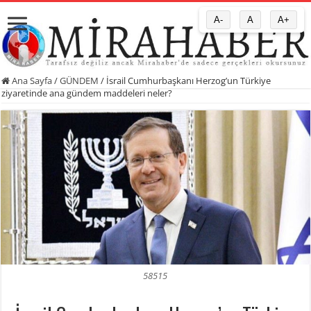
A-
A
A+
Ana Sayfa
/
GÜNDEM
/
İsrail Cumhurbaşkanı Herzog’un Türkiye
ziyaretinde ana gündem maddeleri neler?
58515