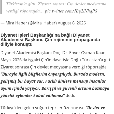
Türkistan'a gitti. Ziyaret sonrası Çin devlet medyasına
verdiği röportajda…
pic.twitter.com/JBg2lNhqPS
— Mira Haber (@Mira_Haber)
August 6, 2026
Diyanet İşleri Başkanlığı’na bağlı Diyanet
Akademisi Başkanı, Çin rejiminin propaganda
diliyle konuştu
Diyanet Akademisi Başkanı Doç. Dr. Enver Osman Kaan,
Mayıs 2026’da işgalci Çin’in davetiyle Doğu Türkistan’a gitti.
Ziyaret sonrası Çin devlet medyasına verdiği röportajda
“Burayla ilgili bilgilerim önyargılıydı. Burada modern,
gelişmiş bir hayat var. Farklı dinlere mensup insanlar
uyum içinde yaşıyor. Barışçıl ve güvenli ortamı bozmaya
yönelik eylemler kabul edilemez”
dedi.
Türkiye’den gelen yoğun tepkiler üzerine ise
“Devlet ve