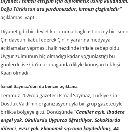
Diyanet’i temsil ettiğim için diplomatik üslup kullandım.
Doğu Türkistan
ata yurdumuzdur, kırmızı çizgimizdir”
açıklaması yaptı.
Diyanet gibi bir devlet kurumuna bağlı üst düzey bir ismin
Çin davetini kabul ederek Çin’in yararına medyaya
açıklamalar yapması, halk nezdinde infiale sebep oldu.
Uygur zulmünün hiç olmadığı kadar yoğunlaştığı bu
günlerde ise Çin’in propaganda diliyle konuşan tek kişi
Kaan olmadı.
İsmail Saymaz’dan da benzer açıklama
Temmuz 2026’da gazeteci İsmail Saymaz,
Türkiye
-Çin
Dostluk Vakfı’nın organizasyonuyla bir grup gazeteciyle
birlikte bölgeye gitti. Dönüşünde
“Camiler açık, ibadete
engel yok. Okullarda Uygurca öğretiliyor. Sokaklarda
dilenci, evsiz yok. Ekonomik sıçrama kaydedilmiş, 44