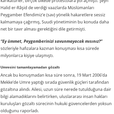
karikatürler, birçok ülkede protestolara yol açmıştı. Şeyh
Halid er-Râşid de verdiği vaazlarda Müslümanları
Peygamber Efendimiz’e (sav) yönelik hakaretlere sessiz
kalmamaya çağırmış, Suudi yönetiminin bu konuda daha
net bir tavır alması gerektiğini dile getirmişti.
“Ey ümmet, Peygamberinizi savunmayacak mısınız?”
sözleriyle hafızalara kazınan konuşması kısa sürede
milyonlarca kişiye ulaşmıştı.
Umresini tamamlayamadan gözaltı
Ancak bu konuşmadan kısa süre sonra, 19 Mart 2006’da
Mekke’de Umre yaptığı sırada güvenlik güçleri tarafından
gözaltına alındı. Ailesi, uzun süre nerede tutulduğuna dair
bilgi alamadıklarını belirtirken, uluslararası insan hakları
kuruluşları gözaltı sürecinin hukuki güvencelerden yoksun
olduğunu raporladı.