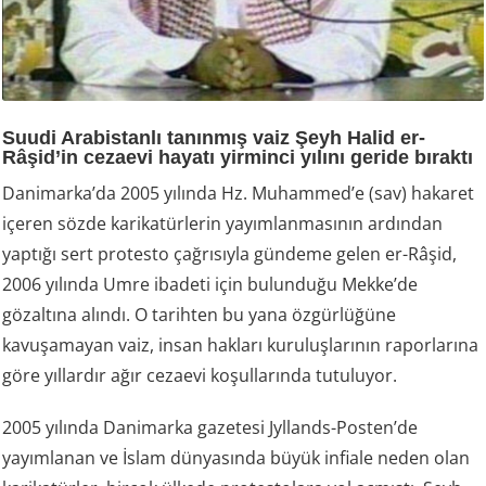
Suudi Arabistanlı tanınmış vaiz Şeyh Halid er-
Râşid’in cezaevi hayatı yirminci yılını geride bıraktı
Danimarka’da 2005 yılında Hz. Muhammed’e (sav) hakaret
içeren sözde karikatürlerin yayımlanmasının ardından
yaptığı sert protesto çağrısıyla gündeme gelen er-Râşid,
2006 yılında Umre ibadeti için bulunduğu Mekke’de
gözaltına alındı. O tarihten bu yana özgürlüğüne
kavuşamayan vaiz, insan hakları kuruluşlarının raporlarına
göre yıllardır ağır cezaevi koşullarında tutuluyor.
2005 yılında Danimarka gazetesi Jyllands-Posten’de
yayımlanan ve İslam dünyasında büyük infiale neden olan