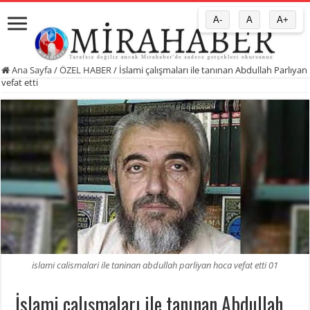
A-
A
A+
Ana Sayfa
/
ÖZEL HABER
/
İslami çalışmaları ile tanınan Abdullah Parlıyan
vefat etti
islami calismalari ile taninan abdullah parliyan hoca vefat etti 01
İslami çalışmaları ile tanınan Abdullah