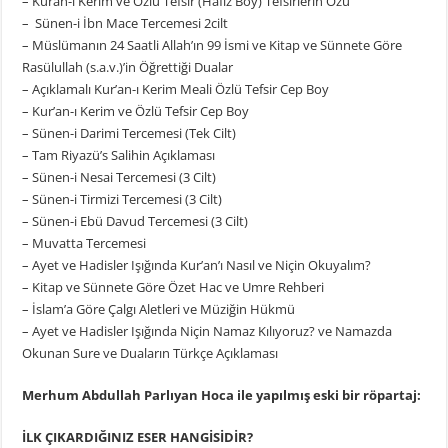
– Kuran-ı Kerim ve Özlü Tefsir (Hafız Boy) Tefsirlerin Özü
– Sünen-i İbn Mace Tercemesi 2cilt
– Müslümanın 24 Saatli Allah’ın 99 İsmi ve Kitap ve Sünnete Göre
Rasülullah (s.a.v.)’in Öğrettiği Dualar
– Açıklamalı Kur’an-ı Kerim Meali Özlü Tefsir Cep Boy
– Kur’an-ı Kerim ve Özlü Tefsir Cep Boy
– Sünen-i Darimi Tercemesi (Tek Cilt)
– Tam Riyazü’s Salihin Açıklaması
– Sünen-i Nesai Tercemesi (3 Cilt)
– Sünen-i Tirmizi Tercemesi (3 Cilt)
– Sünen-i Ebü Davud Tercemesi (3 Cilt)
– Muvatta Tercemesi
– Ayet ve Hadisler Işığında Kur’an’ı Nasıl ve Niçin Okuyalım?
– Kitap ve Sünnete Göre Özet Hac ve Umre Rehberi
– İslam’a Göre Çalgı Aletleri ve Müziğin Hükmü
– Ayet ve Hadisler Işığında Niçin Namaz Kılıyoruz? ve Namazda
Okunan Sure ve Duaların Türkçe Açıklaması
Merhum Abdullah Parlıyan Hoca ile yapılmış eski bir röpartaj:
İLK ÇIKARDIĞINIZ ESER HANGİSİDİR?