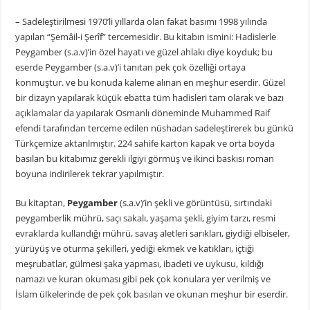
– Sadeleştirilmesi 1970’li yıllarda olan fakat basımı 1998 yılında
yapılan “Şemâil-i Şerîf” tercemesidir. Bu kitabın ismini: Hadislerle
Peygamber (s.a.v)’in özel hayatı ve güzel ahlakı diye koyduk; bu
eserde Peygamber (s.a.v)’i tanıtan pek çok özelliği ortaya
konmuştur. ve bu konuda kaleme alınan en meşhur eserdir. Güzel
bir dizayn yapılarak küçük ebatta tüm hadisleri tam olarak ve bazı
açıklamalar da yapılarak Osmanlı döneminde Muhammed Raif
efendi tarafından terceme edilen nüshadan sadeleştirerek bu günkü
Türkçemize aktarılmıştır. 224 sahife karton kapak ve orta boyda
basılan bu kitabımız gerekli ilgiyi görmüş ve ikinci baskısı roman
boyuna indirilerek tekrar yapılmıştır.
Bu kitaptan,
Peygamber
(s.a.v)’in şekli ve görüntüsü, sırtındaki
peygamberlik mührü, saçı sakalı, yaşama şekli, giyim tarzı, resmi
evraklarda kullandığı mührü, savaş aletleri sarıkları, giydiği elbiseler,
yürüyüş ve oturma şekilleri, yediği ekmek ve katıkları, içtiği
meşrubatlar, gülmesi şaka yapması, ibadeti ve uykusu, kıldığı
namazı ve kuran okuması gibi pek çok konulara yer verilmiş ve
İslam ülkelerinde de pek çok basılan ve okunan meşhur bir eserdir.