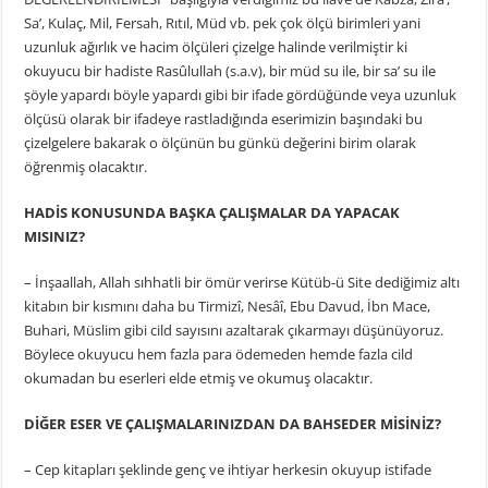
Sa’, Kulaç, Mil, Fersah, Rıtıl, Müd vb. pek çok ölçü birimleri yani
uzunluk ağırlık ve hacim ölçüleri çizelge halinde verilmiştir ki
okuyucu bir hadiste Rasûlullah (s.a.v), bir müd su ile, bir sa’ su ile
şöyle yapardı böyle yapardı gibi bir ifade gördüğünde veya uzunluk
ölçüsü olarak bir ifadeye rastladığında eserimizin başındaki bu
çizelgelere bakarak o ölçünün bu günkü değerini birim olarak
öğrenmiş olacaktır.
HADİS KONUSUNDA BAŞKA ÇALIŞMALAR DA YAPACAK
MISINIZ?
– İnşaallah, Allah sıhhatli bir ömür verirse Kütüb-ü Site dediğimiz altı
kitabın bir kısmını daha bu Tirmizî, Nesâî, Ebu Davud, İbn Mace,
Buhari, Müslim gibi cild sayısını azaltarak çıkarmayı düşünüyoruz.
Böylece okuyucu hem fazla para ödemeden hemde fazla cild
okumadan bu eserleri elde etmiş ve okumuş olacaktır.
DİĞER ESER VE ÇALIŞMALARINIZDAN DA BAHSEDER MİSİNİZ?
– Cep kitapları şeklinde genç ve ihtiyar herkesin okuyup istifade