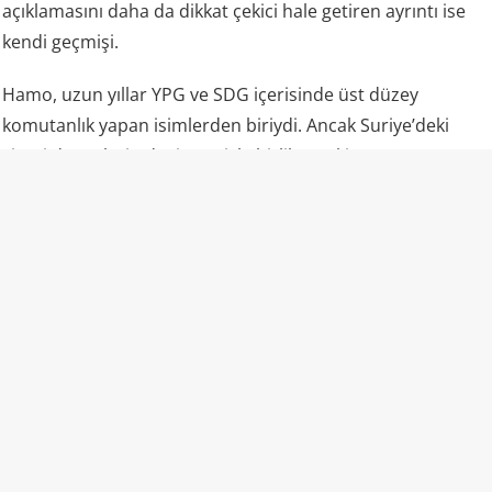
açıklamasını daha da dikkat çekici hale getiren ayrıntı ise
kendi geçmişi.
Hamo, uzun yıllar YPG ve SDG içerisinde üst düzey
komutanlık yapan isimlerden biriydi. Ancak Suriye’deki
siyasi dengelerin değişmesiyle birlikte eski örgüt
yapısından ayrılarak Şam yönetiminin askeri hiyerarşisine
dahil oldu.
10 Mart 2026’da Suriye Savunma Bakanlığı tarafından
Doğu Bölgesi’nden sorumlu Savunma Bakan Yardımcılığı
görevine getirilen Hamo’nun sorumluluk alanı Haseke,
Rakka ve Deyrizor gibi SDG’nin yıllarca güçlü olduğu
bölgeleri kapsıyor.
Haberin Arka Planı