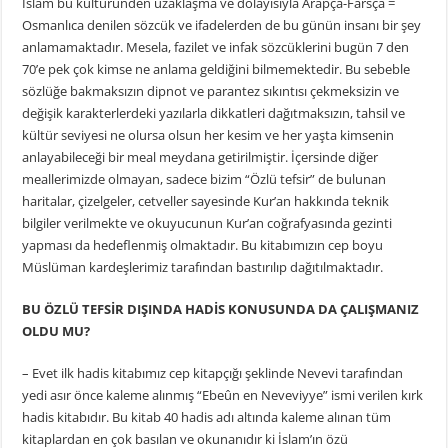
İslam bu kültüründen uzaklaşma ve dolayısıyla Arapça-Farsça =
Osmanlıca denilen sözcük ve ifadelerden de bu günün insanı bir şey
anlamamaktadır. Mesela, fazilet ve infak sözcüklerini bugün 7 den
70’e pek çok kimse ne anlama geldiğini bilmemektedir. Bu sebeble
sözlüğe bakmaksızın dipnot ve parantez sıkıntısı çekmeksizin ve
değişik karakterlerdeki yazılarla dikkatleri dağıtmaksızın, tahsil ve
kültür seviyesi ne olursa olsun her kesim ve her yaşta kimsenin
anlayabileceği bir meal meydana getirilmiştir. İçersinde diğer
meallerimizde olmayan, sadece bizim “Özlü tefsir” de bulunan
haritalar, çizelgeler, cetveller sayesinde Kur’an hakkında teknik
bilgiler verilmekte ve okuyucunun Kur’an coğrafyasında gezinti
yapması da hedeflenmiş olmaktadır. Bu kitabımızın cep boyu
Müslüman kardeşlerimiz tarafından bastırılıp dağıtılmaktadır.
BU ÖZLÜ TEFSİR DIŞINDA HADİS KONUSUNDA DA ÇALIŞMANIZ
OLDU MU?
– Evet ilk hadis kitabımız cep kitapçığı şeklinde Nevevi tarafından
yedi asır önce kaleme alınmış “Ebeûn en Neveviyye” ismi verilen kırk
hadis kitabıdır. Bu kitab 40 hadis adı altında kaleme alınan tüm
kitaplardan en çok basılan ve okunanıdır ki İslam’ın özü