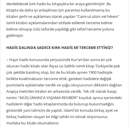
denilebilecek kırk hadis bu kitapçıkta bir araya getirilmiştir. Bu
kitapta da daha iyi anlaşılması için parantez kullanılmamış bu
kitabın şerhi ve açıklaması olarak yapılan “Cami-ul ulüm vel hikem”
isimli kitabın açıklamalarından istifade edilerek terceme kelime
kelime olmayıp özlü tefsirde yapıldığı gibi tefsirî terceme yoluna
gidilmiştir.
HADİS DALINDA SADECE KIRK HADİS Mİ TERCEME ETTİNİZ?
– Hayır hadis konusunda yeryüzünde Kur’an’dan sonra en çok
okunan hadis kitabı olan Riyaz-üs Salihîn isimli kitap Türkiye’de pek
çok şekilde basılmış olup, biz de bu kitabı aynen 1900 hadisiyle
birlikte kısaltmaksızın tercüme ettik. gereken hadislere değişik
puntolarla açıklamalar verdik ve çoğu okuyucunun dikkatini dağıtan
Arapça metinleri kitabın en arkasında verdik. Tek cilt olarak basıp,
ismini: “MÜSLÜMANCA YAŞAMA REHBERİ” koyduk ayrıca içersindeki
hadislerin diğer hadis kitaplarımızda da bulunup bulunmadığını
gösterdik yani tahricini de yaptık. İslamî bir konuda birkaç ayet ve
birkaç hadisten oluşan bir bilgi sahibi mi olmak istiyorsunuz
mutlaka bu kitabı okumalısınız.