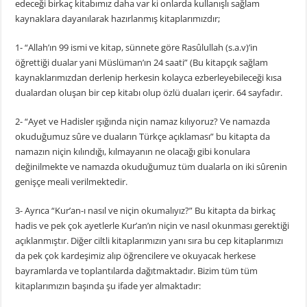
edeceği birkaç kitabımız daha var ki onlarda kullanışlı sağlam
kaynaklara dayanılarak hazırlanmış kitaplarımızdır;
1- “Allah’ın 99 ismi ve kitap, sünnete göre Rasûlullah (s.a.v)’in
öğrettiği dualar yani Müslüman’ın 24 saati” (Bu kitapçık sağlam
kaynaklarımızdan derlenip herkesin kolayca ezberleyebileceği kısa
dualardan oluşan bir cep kitabı olup özlü duaları içerir. 64 sayfadır.
2- “Ayet ve Hadisler ışığında niçin namaz kılıyoruz? Ve namazda
okuduğumuz sûre ve duaların Türkçe açıklaması” bu kitapta da
namazın niçin kılındığı, kılmayanın ne olacağı gibi konulara
değinilmekte ve namazda okuduğumuz tüm dualarla on iki sûrenin
genişçe meali verilmektedir.
3- Ayrıca “Kur’an-ı nasıl ve niçin okumalıyız?” Bu kitapta da birkaç
hadis ve pek çok ayetlerle Kur’an’ın niçin ve nasıl okunması gerektiği
açıklanmıştır. Diğer ciltli kitaplarımızın yanı sıra bu cep kitaplarımızı
da pek çok kardeşimiz alıp öğrencilere ve okuyacak herkese
bayramlarda ve toplantılarda dağıtmaktadır. Bizim tüm tüm
kitaplarımızın başında şu ifade yer almaktadır: