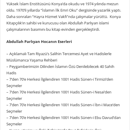
Yüksek İslam Enstitüsünü Konya’da okudu ve 1974 yılında mezun
oldu. 1970’li yıllarda “İslamın İlk Emri Oku” dergisinde yazarlık yaptı.
Daha sonraları “Hayra Hizmet Vakfı”nda çalışmalar yürüttü. Konya
Kitapçılık’ın sahibi ve kurucusu olan Abdullah Parlıyan islami
çalışmalarının basımını bu kitap evinden gerçekleştirdi.
Abdullah Parlıyan Hocanın Eserleri
– Açıklamalı Tam Riyazü’s Salihin Tercemesi Ayet ve Hadislerle
Müslümanca Yaşama Rehberi
– Peygamberimizin Dilinden İslamın Özü Denilebilecek 40 Sahih
Hadis
– 7’den 70’e Herkesi İlgilendiren 1001 Hadis Sünen-i Tirmizi’den
Seçmeler
– 7’den 70’e Herkesi İlgilendiren 1001 Hadis Sünen-i Nesai’den
Seçmeler
– 7’den 70’e Herkesi İlgilendiren 1001 Hadis Sünen-i İbn-i Mace’den
Seçmeler
– 7’den 70’e Herkesi İlgilendiren 1001 Hadis Sünen-i Ebu Davud’dan
Seçmeler