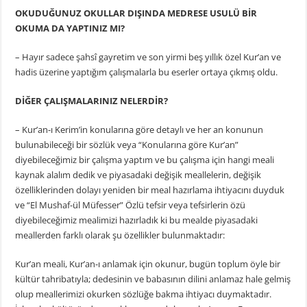
OKUDUĞUNUZ OKULLAR DIŞINDA MEDRESE USULÜ BİR
OKUMA DA YAPTINIZ MI?
– Hayır sadece şahsî gayretim ve son yirmi beş yıllık özel Kur’an ve
hadis üzerine yaptığım çalışmalarla bu eserler ortaya çıkmış oldu.
DİĞER ÇALIŞMALARINIZ NELERDİR?
– Kur’an-ı Kerim’in konularına göre detaylı ve her an konunun
bulunabileceği bir sözlük veya “Konularına göre Kur’an”
diyebileceğimiz bir çalışma yaptım ve bu çalışma için hangi meali
kaynak alalım dedik ve piyasadaki değişik meallelerin, değişik
özelliklerinden dolayı yeniden bir meal hazırlama ihtiyacını duyduk
ve “El Mushaf-ül Müfesser” Özlü tefsir veya tefsirlerin özü
diyebileceğimiz mealimizi hazırladık ki bu mealde piyasadaki
meallerden farklı olarak şu özellikler bulunmaktadır:
Kur’an meali, Kur’an-ı anlamak için okunur, bugün toplum öyle bir
kültür tahribatıyla; dedesinin ve babasının dilini anlamaz hale gelmiş
olup meallerimizi okurken sözlüğe bakma ihtiyacı duymaktadır.