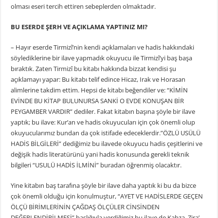
olması eseri tercih ettiren sebeplerden olmaktadır.
BU ESERDE ŞERH VE AÇIKLAMA YAPTINIZ MI?
– Hayır eserde Tirmizî’nin kendi açıklamaları ve hadis hakkındaki
söylediklerine bir ilave yapmadık okuyucu ile Tirmizî’yi baş başa
bıraktık. Zaten Tirmizî bu kitabı hakkında bizzat kendisi şu
açıklamayı yapar: Bu kitabı telif edince Hicaz, Irak ve Horasan
alimlerine takdim ettim. Hepsi de kitabı beğendiler ve: “KİMİN
EVİNDE BU KİTAP BULUNURSA SANKİ O EVDE KONUŞAN BİR
PEYGAMBER VARDIR” dediler. Fakat kitabın başına şöyle bir ilave
yaptık; bu ilave: Kur’an ve hadis okuyucuları için çok önemli olup
okuyucularımız bundan da çok istifade edeceklerdir.”ÖZLÜ USÜLÜ
HADİS BİLGİLERİ” dediğimiz bu ilavede okuyucu hadis çeşitlerini ve
değişik hadis literatürünü yani hadis konusunda gerekli teknik
bilgileri “USULÜ HADİS İLMİNİ” buradan öğrenmiş olacaktır.
Yine kitabın baş tarafına şöyle bir ilave daha yaptık ki bu da bizce
çok önemli olduğu için konulmuştur, “AYET VE HADİSLERDE GEÇEN
ÖLÇÜ BİRİMLERİNİN ÇAĞDAŞ ÖLÇÜLER CİNSİNDEN
DEĞERLENDİRİLMESİ” başlığıyla verdiğimiz bu ilave de Kabza, Zira’,