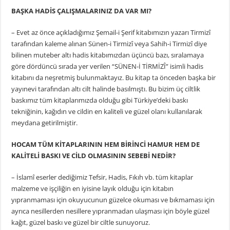
BAŞKA HADİS ÇALIŞMALARINIZ DA VAR MI?
– Evet az önce açıkladığımız Şemail-i Şerif kitabımızın yazarı Tirmizî
tarafından kaleme alınan Sünen-i Tirmizî veya Sahih-i Tirmizî diye
bilinen muteber altı hadis kitabımızdan üçüncü bazı, sıralamaya
göre dördüncü sırada yer verilen “SÜNEN-İ TİRMİZÎ” isimli hadis
kitabını da neşretmiş bulunmaktayız. Bu kitap ta önceden başka bir
yayınevi tarafından altı cilt halinde basılmıştı. Bu bizim üç ciltlik
baskımız tüm kitaplarımızda olduğu gibi Türkiye’deki baskı
tekniğinin, kağıdın ve cildin en kaliteli ve güzel olanı kullanılarak
meydana getirilmiştir.
HOCAM TÜM KİTAPLARININ HEM BİRİNCİ HAMUR HEM DE
KALİTELİ BASKI VE CİLD OLMASININ SEBEBİ NEDİR?
– İslamî eserler dediğimiz Tefsir, Hadis, Fıkıh vb. tüm kitaplar
malzeme ve işçiliğin en iyisine layık olduğu için kitabın
yıpranmaması için okuyucunun güzelce okuması ve bıkmaması için
ayrıca nesillerden nesillere yıpranmadan ulaşması için böyle güzel
kağıt, güzel baskı ve güzel bir ciltle sunuyoruz.