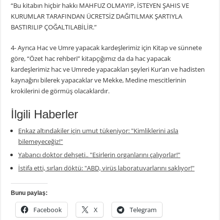
“Bu kitabın hiçbir hakkı MAHFUZ OLMAYIP, İSTEYEN ŞAHIS VE
KURUMLAR TARAFINDAN ÜCRETSİZ DAĞITILMAK ŞARTIYLA
BASTIRILIP ÇOĞALTILABİLİR.”
4- Ayrıca Hac ve Umre yapacak kardeşlerimiz için Kitap ve sünnete
göre, “Özet hac rehberi” kitapçığımız da da hac yapacak
kardeşlerimiz hac ve Umrede yapacakları şeyleri Kur’an ve hadisten
kaynağını bilerek yapacaklar ve Mekke, Medine mescitlerinin
krokilerini de görmüş olacaklardır.
İlgili Haberler
Enkaz altındakiler için umut tükeniyor: "Kimliklerini asla
bilemeyeceğiz!"
Yabancı doktor dehşeti.. "Esirlerin organlarını çalıyorlar!"
İstifa etti, sırları döktü: "ABD, virüs laboratuvarlarını saklıyor!"
Bunu paylaş:
Facebook
X
Telegram