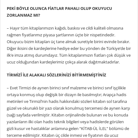
PEKİ BÖYLE OLUNCA FİATLAR PAHALI OLUP OKUYUCU
ZORLANMAZ MI?
– Hayır tüm kitaplarımızın kağıdı, baskısı ve cildi kaliteli olmasına
rağmen fiyatlarımız piyasa şartlarının üçte bir nispetindedir.
Okuyucu bizim kitapları üç tane almak suretiyle birini evinde bırakır.
Diğer ikisini de kardeşlerine hediye eder bu yönden de Türkiye’de bir
ilk’e imza atmış durumdayız. Tüm kitaplarımızın fiatları çok düşük ve
ucuz olduğundan kardeşlerimiz çokça alarak dağıtmaktadırlar.
TİRMİZÎ İLE ALAKALI SÖZLERİNİZİ BİTİRMEMİŞTİNİZ
– Evet Tirmizi de aynen birinci sınıf malzeme ve birinci sınıf işçilikle
ortaya konmuş olup değişik bir dizayn ile basılmıştır; Arapça hadis
metinleri ve Tirmizî’nin hadis hakkındaki sözleri kitabın sol tarafına
güzel ve okunaklı bir yazı olarak konulmuş tercemesi de aynen karşı
(sağ) sayfada verilmiştir. Kitabın orijinalinde bulunan ve bu konuda
yazılanların ilki olan hadis teknik bilgileri veya hadislerde görülen
gizli kusur ve hastalıklar anlamına gelen “KİTAB-ÜL İLEL” bölümü de
terceme edilmiştir. Kitabın üç cilde inmesi ve fiyatının da ucuz