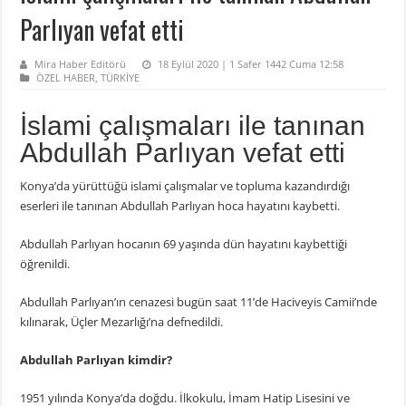
Parlıyan vefat etti
Mira Haber Editörü
18 Eylül 2020 | 1 Safer 1442 Cuma 12:58
ÖZEL HABER
,
TÜRKİYE
İslami çalışmaları ile tanınan
Abdullah Parlıyan vefat etti
Konya’da yürüttüğü islami çalışmalar ve topluma kazandırdığı
eserleri ile tanınan Abdullah Parlıyan hoca hayatını kaybetti.
Abdullah Parlıyan hocanın 69 yaşında dün hayatını kaybettiği
öğrenildi.
Abdullah Parlıyan’ın cenazesi bugün saat 11’de Haciveyis Camii’nde
kılınarak, Üçler Mezarlığı’na defnedildi.
Abdullah Parlıyan kimdir?
1951 yılında Konya’da doğdu. İlkokulu, İmam Hatip Lisesini ve