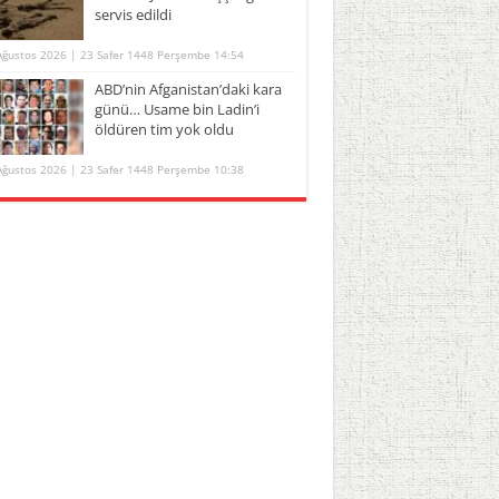
servis edildi
Ağustos 2026 | 23 Safer 1448 Perşembe 14:54
ABD’nin Afganistan’daki kara
günü… Usame bin Ladin’i
öldüren tim yok oldu
Ağustos 2026 | 23 Safer 1448 Perşembe 10:38