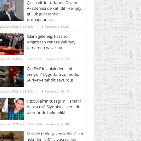
Çin’in vitrin turlarına Diyanet
Akademisi de katıldı! “Her şey
güllük gülistanlık”
propagandası
Ağustos 2026 | 23 Safer 1448 Perşembe 20:28
İslam geleneği kazandı:
Kırgızistan cenaze yakmayı
tamamen yasakladı
Ağustos 2026 | 23 Safer 1448 Perşembe 17:24
Çin BM’de ahlak dersi mi
veriyor? Uygurlara zulmedip
Suriye’ye tehdit savurdu!
Ağustos 2026 | 23 Safer 1448 Perşembe 16:10
Hizbullah’ın tuzağı mı, İsrail’in
hatası mı? Siyonist askerlerin
ölümünde belirsizlik!
Ağustos 2026 | 23 Safer 1448 Perşembe 16:08
Mali’de tepki çeken iddia: Ölen
askerler JNIM savaşçısı gibi