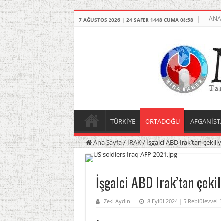
ANA
7 AĞUSTOS 2026 | 24 SAFER 1448 CUMA 08:58
TÜRKİYE
ORTADOĞU
AFGANİST
Ana Sayfa
/
IRAK
/
İşgalci ABD Irak’tan çekil
İşgalci ABD Irak’tan çeki
Zeki Aydın
8 Eylül 2024 | 5 Rebiülevvel 