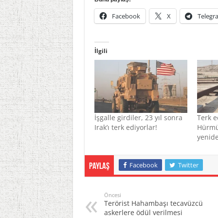
Facebook
X
Telegr
İlgili
İşgalle girdiler, 23 yıl sonra
Terk e
Irak’ı terk ediyorlar!
Hürmü
yenid
Facebook
Twitter
Paylaş
Öncesi
Terörist Hahambaşı tecavüzcü
askerlere ödül verilmesi