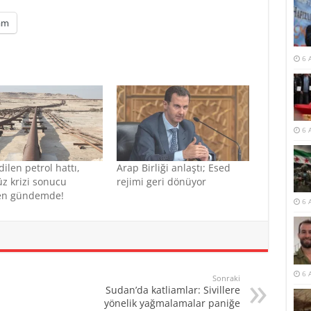
am
6 
6 
dilen petrol hattı,
Arap Birliği anlaştı; Esed
z krizi sonucu
rejimi geri dönüyor
en gündemde!
6 
6 
Sonraki
Sudan’da katliamlar: Sivillere
yönelik yağmalamalar paniğe