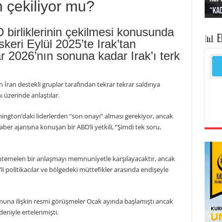
n çekiliyor mu?
“Kad
Irak
yapt
kayı
bası
 birliklerinin çekilmesi konusunda
📊 
keri Eylül 2025’te Irak’tan
ar 2026’nın sonuna kadar Irak’ı terk
 İran destekli gruplar tarafından tekrar tekrar saldırıya
 üzerinde anlaştılar.
ngton’daki liderlerden “son onayı” alması gerekiyor, ancak
r ajansına konuşan bir ABD’li yetkili, “Şimdi tek soru,
uhtemelen bir anlaşmayı memnuniyetle karşılayacaktır, ancak
 politikacılar ve bölgedeki müttefikler arasında endişeyle
umuna ilişkin resmi görüşmeler Ocak ayında başlamıştı ancak
deniyle ertelenmişti.