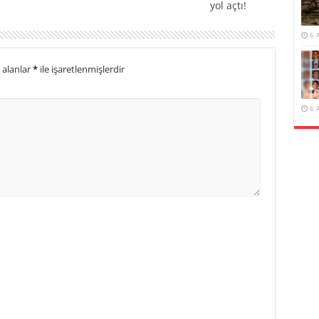
yol açtı!
6 
 alanlar
*
ile işaretlenmişlerdir
6 