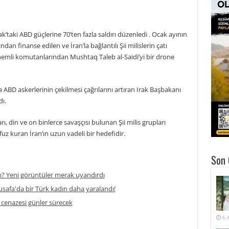
ak’taki ABD güçlerine 70’ten fazla saldırı düzenledi . Ocak ayının
dan finanse edilen ve İran’la bağlantılı Şii milislerin çatı
 önemli komutanlarından Mushtaq Taleb al-Saidi’yi bir drone
da ABD askerlerinin çekilmesi çağrılarını artıran Irak Başbakanı
ı.
rı, din ve on binlerce savaşçısı bulunan Şii milis grupları
uz kuran İran’ın uzun vadeli bir hedefidir.
Son 
m? Yeni görüntüler merak uyandırdı
safa'da bir Türk kadın daha yaralandı!
 cenazesi günler sürecek
6 