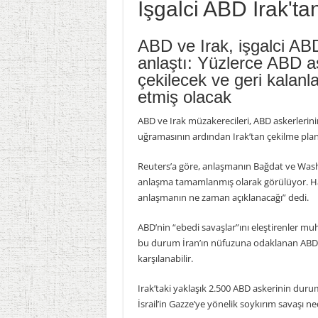
İşgalci ABD Irak'ta
ABD ve Irak, işgalci ABD
anlaştı: Yüzlerce ABD as
çekilecek ve geri kalanl
etmiş olacak
ABD ve Irak müzakerecileri, ABD askerlerinin
uğramasının ardından Irak’tan çekilme planı
Reuters’a göre, anlaşmanın Bağdat ve Washi
anlaşma tamamlanmış olarak görülüyor. Habe
anlaşmanın ne zaman açıklanacağı” dedi.
ABD’nin “ebedi savaşlar”ını eleştirenler m
bu durum İran’ın nüfuzuna odaklanan ABD’li
karşılanabilir.
Irak’taki yaklaşık 2.500 ABD askerinin dur
İsrail’in Gazze’ye yönelik soykırım savaşı ne