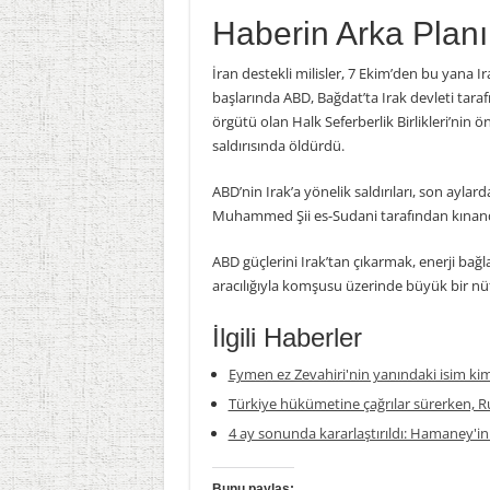
Haberin Arka Planı
İran destekli milisler, 7 Ekim’den bu yana Ir
başlarında ABD, Bağdat’ta Irak devleti tarafın
örgütü olan Halk Seferberlik Birlikleri’nin
saldırısında öldürdü.
ABD’nin Irak’a yönelik saldırıları, son aylar
Muhammed Şii es-Sudani tarafından kınand
ABD güçlerini Irak’tan çıkarmak, enerji bağla
aracılığıyla komşusu üzerinde büyük bir nüf
İlgili Haberler
Eymen ez Zevahiri'nin yanındaki isim ki
Türkiye hükümetine çağrılar sürerken, Ru
4 ay sonunda kararlaştırıldı: Hamaney'in
Bunu paylaş: