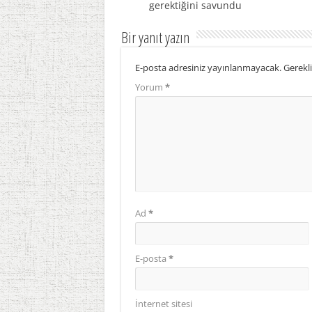
gerektiğini savundu
Bir yanıt yazın
E-posta adresiniz yayınlanmayacak.
Gerekli
Yorum
*
Ad
*
E-posta
*
İnternet sitesi