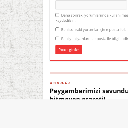
Daha sonraki yorumlarımda kullanılması 
kaydedilsin.
Beni sonraki yorumlar için e-posta ile bil
Beni yeni yazılarda e-posta ile bilgilendir
ORTADOĞU
Peygamberimizi savundu,
bitmeyen esareti!
06.08.2026 23:10