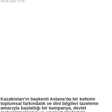
08.08.2026 19:39
Kazakistan’ın başkenti Astana’da bir kafenin
toplumsal farkındalık ve dini bilgileri tazeleme
amacıyla başlattığı bir kampanya, devlet