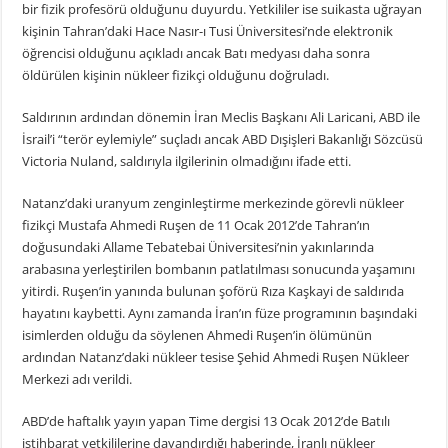
bir fizik profesörü olduğunu duyurdu. Yetkililer ise suikasta uğrayan
kişinin Tahran’daki Hace Nasır-ı Tusi Üniversitesi’nde elektronik
öğrencisi olduğunu açıkladı ancak Batı medyası daha sonra
öldürülen kişinin nükleer fizikçi olduğunu doğruladı.
Saldırının ardından dönemin İran Meclis Başkanı Ali Laricani, ABD ile
İsrail’i “terör eylemiyle” suçladı ancak ABD Dışişleri Bakanlığı Sözcüsü
Victoria Nuland, saldırıyla ilgilerinin olmadığını ifade etti.
Natanz’daki uranyum zenginleştirme merkezinde görevli nükleer
fizikçi Mustafa Ahmedi Ruşen de 11 Ocak 2012’de Tahran’ın
doğusundaki Allame Tebatebai Üniversitesi’nin yakınlarında
arabasına yerleştirilen bombanın patlatılması sonucunda yaşamını
yitirdi. Ruşen’in yanında bulunan şoförü Rıza Kaşkayi de saldırıda
hayatını kaybetti. Aynı zamanda İran’ın füze programının başındaki
isimlerden olduğu da söylenen Ahmedi Ruşen’in ölümünün
ardından Natanz’daki nükleer tesise Şehid Ahmedi Ruşen Nükleer
Merkezi adı verildi.
ABD’de haftalık yayın yapan Time dergisi 13 Ocak 2012’de Batılı
istihbarat yetkililerine dayandırdığı haberinde, İranlı nükleer