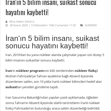
İran’ın 5 bilim insanı, suikast sonucu
hayatını kaybetti!
Mira Haber Editörü
28 Kasım 2020 | 13 Rebiülahir 1442 Cumartesi 11:55
GÜNDEM
İran'ın 5 bilim insanı, suikast
sonucu hayatını kaybetti!
İran, 2010’dan bu yana nükleer alanda çalışmalar yapan üst düzey 5
bilim insanını suikastlar sonucu kaybetti.
İran
‘ın
nükleer program
ının kilit isimlerinden
nükleer fizikçi
Muhsin Fahrizade’ye Tahran eyaletine bağlı Abserd ilçesinde
düzenlenen saldırı, son 10 yılda İranlı nükleer bilimcileri hedef alan
suikast
ları yeniden gündeme taşıdı.
İran Savunma Bakanlığı’ndan yapılan yazılı açıklamada, öğleden
sonra Tahran’ın Abserd ilçesinde silahlı teröristlerin İranlı nükleer
fizikçi Fahrizade’nin bulunduğu araca saldırı düzenlediği belirtildi.