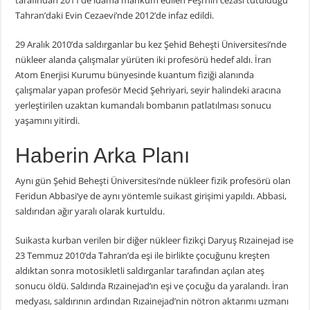
Tahran’daki Evin Cezaevi’nde 2012’de infaz edildi.
29 Aralık 2010’da saldırganlar bu kez Şehid Beheşti Üniversitesi’nde
nükleer alanda çalışmalar yürüten iki profesörü hedef aldı. İran
Atom Enerjisi Kurumu bünyesinde kuantum fiziği alanında
çalışmalar yapan profesör Mecid Şehriyari, seyir halindeki aracına
yerleştirilen uzaktan kumandalı bombanın patlatılması sonucu
yaşamını yitirdi.
Haberin Arka Planı
Aynı gün Şehid Beheşti Üniversitesi’nde nükleer fizik profesörü olan
Feridun Abbasi’ye de aynı yöntemle suikast girişimi yapıldı. Abbasi,
saldırıdan ağır yaralı olarak kurtuldu.
Suikasta kurban verilen bir diğer nükleer fizikçi Daryuş Rızainejad ise
23 Temmuz 2010’da Tahran’da eşi ile birlikte çocuğunu kreşten
aldıktan sonra motosikletli saldırganlar tarafından açılan ateş
sonucu öldü. Saldırıda Rızainejad’ın eşi ve çocuğu da yaralandı. İran
medyası, saldırının ardından Rızainejad’nin nötron aktarımı uzmanı