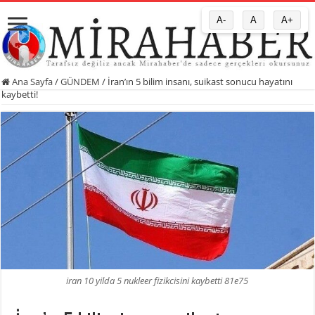
A-
A
A+
Ana Sayfa
/
GÜNDEM
/
İran’ın 5 bilim insanı, suikast sonucu hayatını
kaybetti!
iran 10 yilda 5 nukleer fizikcisini kaybetti 81e75