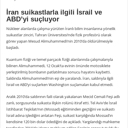
İran suikastlarla ilgili İsrail ve
ABD’yi suçluyor
Nükleer alanlarda çalışma yürüten İranlı bilim insanlarına yönelik
suikastlar zinciri, Tahran Üniversitesi’nde fizik profesörü olarak
görev yapan Mesud Alimuhammedi’nin 2010’da öldürülmesiyle
başladı.
Kuantum fiziği ve temel parçacık fiziği alanlarında çalışmalarıyla
bilinen Alimuhammedi, 12 Ocak’ta evinin önünde motosiklete
yerleştirilmiş bombanın patlatılması sonucu hayatını kaybetti.
Saldırıda Alimuhammedi’nin eşi de yaralandı. İran, saldırıyla ilgili
İsrail ve ABD’yi suçlarken Washington suçlamaları kabul etmedi.
Aralık 2010’da saldırının faili olarak yakalanan Mecid Cemali Feşi adlı
zanlı, sorgusunda suikasta ilişkin rolünü itiraf etti. Tel Aviv’de İsrail
İstihbarat Teşkilatı’nın (Mossad) eğitiminden geçtiğini ve suikastı
İsrail adına işlediğini anlatan Feşi, suikast karşılığında Mossad’ın
kendisine 120 bin dolar ödediğini de açıkladı. Yargılandığı mahkeme
tarafından 2011’de idama mahkum edilen Feşi’nin cezası tutulduğu