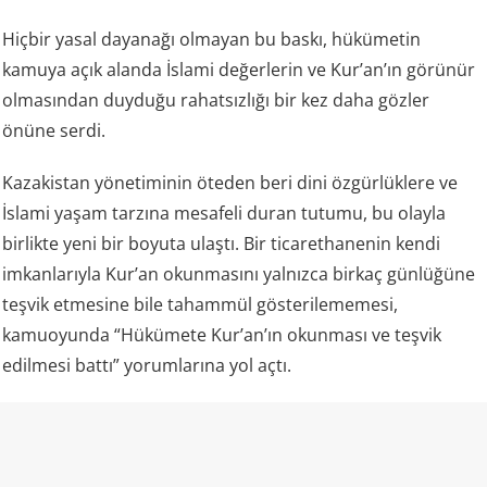
Hiçbir yasal dayanağı olmayan bu baskı, hükümetin
kamuya açık alanda İslami değerlerin ve Kur’an’ın görünür
olmasından duyduğu rahatsızlığı bir kez daha gözler
önüne serdi.
Kazakistan yönetiminin öteden beri dini özgürlüklere ve
İslami yaşam tarzına mesafeli duran tutumu, bu olayla
birlikte yeni bir boyuta ulaştı. Bir ticarethanenin kendi
imkanlarıyla Kur’an okunmasını yalnızca birkaç günlüğüne
teşvik etmesine bile tahammül gösterilememesi,
kamuoyunda “Hükümete Kur’an’ın okunması ve teşvik
edilmesi battı” yorumlarına yol açtı.
Kazakistan ve “laiklik”
Kazakistan rejimi kendisini laik bir devlet olarak tanımlıyor
ve resmi mevzuatında vatandaşların vicdan ve din