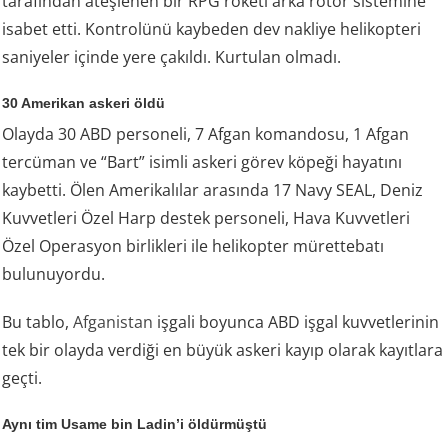
tarafından ateşlenen bir RPG roketi arka rotor sistemine
isabet etti. Kontrolünü kaybeden dev nakliye helikopteri
saniyeler içinde yere çakıldı. Kurtulan olmadı.
30 Amerikan askeri öldü
Olayda 30 ABD personeli, 7 Afgan komandosu, 1 Afgan
tercüman ve “Bart” isimli askeri görev köpeği hayatını
kaybetti. Ölen Amerikalılar arasında 17 Navy SEAL, Deniz
Kuvvetleri Özel Harp destek personeli, Hava Kuvvetleri
Özel Operasyon birlikleri ile helikopter mürettebatı
bulunuyordu.
Bu tablo,
Afganistan
işgali boyunca ABD işgal kuvvetlerinin
tek bir olayda verdiği en büyük askeri kayıp olarak kayıtlara
geçti.
Aynı tim Usame bin Ladin’i öldürmüştü