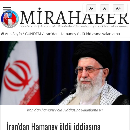
A-
A
A+
Ana Sayfa
/
GÜNDEM
/
İran’dan Hamaney öldü iddiasına yalanlama
iran dan hamaney oldu iddiasina yalanlama 01
İran’dan Hamaney öldü iddiasına