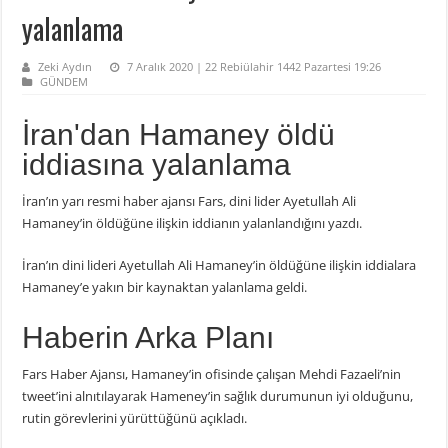
yalanlama
Zeki Aydın
7 Aralık 2020 | 22 Rebiülahir 1442 Pazartesi 19:26
GÜNDEM
İran'dan Hamaney öldü
iddiasına yalanlama
İran’ın yarı resmi haber ajansı Fars, dini lider Ayetullah Ali
Hamaney’in öldüğüne ilişkin iddianın yalanlandığını yazdı.
İran’ın dini lideri Ayetullah Ali Hamaney’in öldüğüne ilişkin iddialara
Hamaney’e yakın bir kaynaktan yalanlama geldi.
Haberin Arka Planı
Fars Haber Ajansı, Hamaney’in ofisinde çalışan Mehdi Fazaeli’nin
tweet’ini alnıtılayarak Hameney’in sağlık durumunun iyi olduğunu,
rutin görevlerini yürüttüğünü açıkladı.