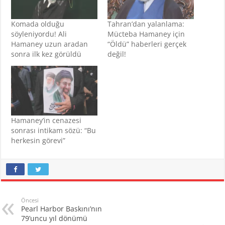
Komada olduğu
Tahran’dan yalanlama:
söyleniyordu! Ali
Mücteba Hamaney için
Hamaney uzun aradan
“Öldü” haberleri gerçek
sonra ilk kez görüldü
değil!
Hamaney’in cenazesi
sonrası intikam sözü: “Bu
herkesin görevi”
Öncesi
Pearl Harbor Baskını’nın
79’uncu yıl dönümü