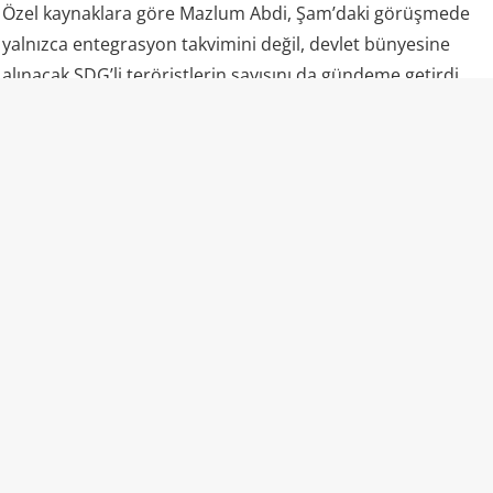
Özel kaynaklara göre Mazlum Abdi, Şam’daki görüşmede
yalnızca entegrasyon takvimini değil, devlet bünyesine
alınacak SDG’li teröristlerin sayısını da gündeme getirdi.
Abdi’nin, Suriye Savunma Bakanlığı bünyesinde
oluşturulacak birliklere daha fazla SDG mensubunun dahil
edilmesini talep ettiği belirtilirken, örgütün
feshedilmesinin ise tüm entegrasyon adımlarının
tamamlanmasının ardından açıklanmasını istediği ifade
ediliyor.
Deyrizor detayı dikkat çekti
Toplantıda Deyrizor Valisi Ziyad el-Ayeş’in yer alması da
dikkatlerden kaçmadı. Petrol sahaları ve stratejik enerji
kaynaklarının bulunduğu Deyrizor, entegrasyon sürecinin
en hassas bölgelerinden biri olarak görülüyor.