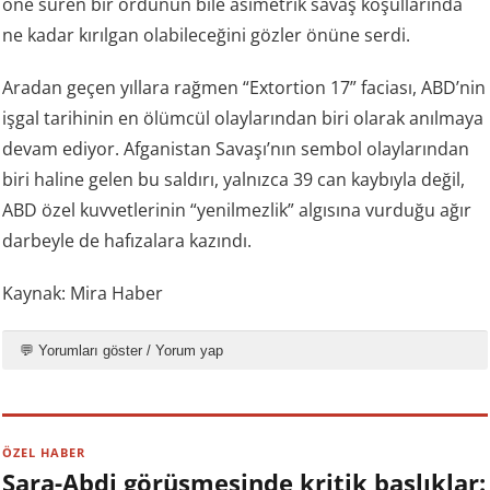
öne süren bir ordunun bile asimetrik savaş koşullarında
ne kadar kırılgan olabileceğini gözler önüne serdi.
Aradan geçen yıllara rağmen “Extortion 17” faciası, ABD’nin
işgal tarihinin en ölümcül olaylarından biri olarak anılmaya
devam ediyor. Afganistan Savaşı’nın sembol olaylarından
biri haline gelen bu saldırı, yalnızca 39 can kaybıyla değil,
ABD özel kuvvetlerinin “yenilmezlik” algısına vurduğu ağır
darbeyle de hafızalara kazındı.
Kaynak: Mira Haber
💬 Yorumları göster / Yorum yap
ÖZEL HABER
Şara-Abdi görüşmesinde kritik başlıklar: