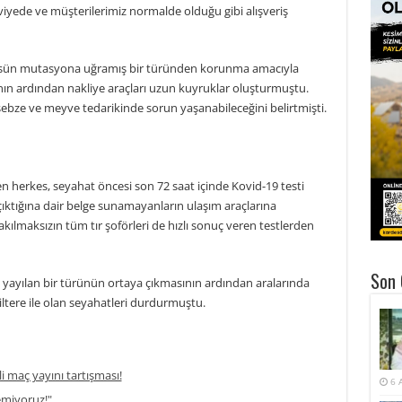
viyede ve müşterilerimiz normalde olduğu gibi alışveriş
irüsün mutasyona uğramış bir türünden korunma amacıyla
ının ardından nakliye araçları uzun kuyruklar oluşturmuştu.
 sebze ve meyve tedarikinde sorun yaşanabileceğini belirtmişti.
n herkes, seyahat öncesi son 72 saat içinde Kovid-19 testi
ıktığına dair belge sunamayanların ulaşım araçlarına
kılmaksızın tüm tır şoförleri de hızlı sonuç veren testlerden
Son 
ı yayılan bir türünün ortaya çıkmasının ardından aralarında
iltere ile olan seyahatleri durdurmuştu.
li maç yayını tartışması!
6 
temiyoruz!"