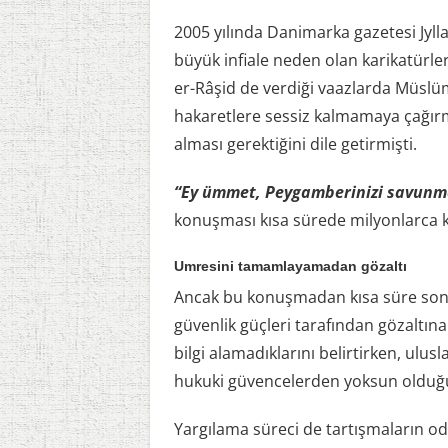
2005 yılında Danimarka gazetesi Jyl
büyük infiale neden olan karikatürler
er-Râşid de verdiği vaazlarda Müslü
hakaretlere sessiz kalmamaya çağırm
alması gerektiğini dile getirmişti.
“Ey ümmet, Peygamberinizi savunm
konuşması kısa sürede milyonlarca ki
Umresini tamamlayamadan gözaltı
Ancak bu konuşmadan kısa süre sonr
güvenlik güçleri tarafından gözaltına
bilgi alamadıklarını belirtirken, ulusl
hukuki güvencelerden yoksun olduğu
Yargılama süreci de tartışmaların odağ