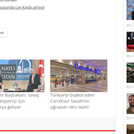
usunda can kaybı artıyor
6 
am
6 
6 
ere Başbakanı, savaş
Türkiye’yi boykot eden
lışverişi için
Carrefour Saudi’nin
’ya geliyor
uğraşları ters tepti!
6 