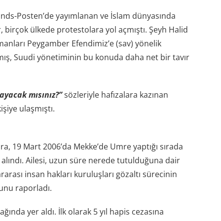
lands-Posten’de yayımlanan ve İslam dünyasında
, birçok ülkede protestolara yol açmıştı. Şeyh Halid
manları Peygamber Efendimiz’e (sav) yönelik
ış, Suudi yönetiminin bu konuda daha net bir tavır
ayacak mısınız?”
sözleriyle hafızalara kazınan
şiye ulaşmıştı.
a, 19 Mart 2006’da Mekke’de Umre yaptığı sırada
 alındı. Ailesi, uzun süre nerede tutulduğuna dair
ararası insan hakları kuruluşları gözaltı sürecinin
nu raporladı.
ında yer aldı. İlk olarak 5 yıl hapis cezasına