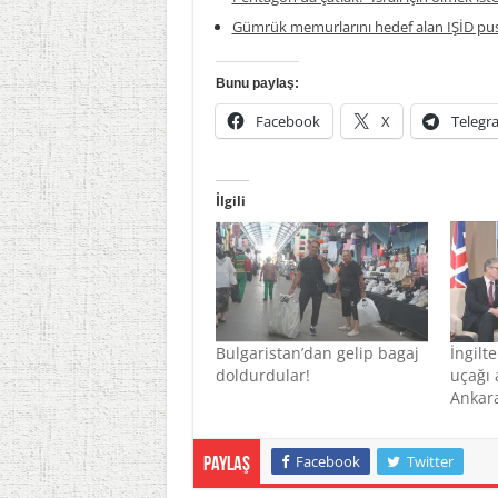
Gümrük memurlarını hedef alan IŞİD pus
Bunu paylaş:
Facebook
X
Telegr
İlgili
Bulgaristan’dan gelip bagaj
İngilt
doldurdular!
uçağı a
Ankara
Facebook
Twitter
Paylaş