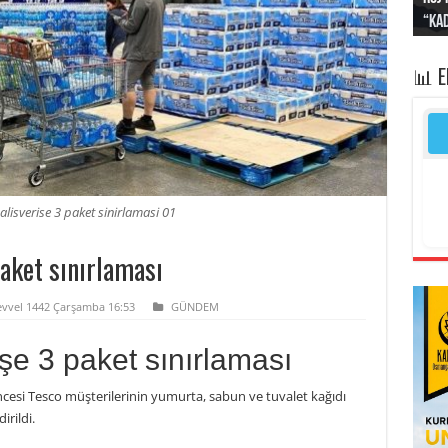
“Kad
Irak
yapt
kayı
bası
📊 
 alisverise 3 paket sinirlamasi 01
paket sınırlaması
levvel 1442 Çarşamba 16:53
GÜNDEM
işe 3 paket sınırlaması
ncesi Tesco müşterilerinin yumurta, sabun ve tuvalet kağıdı
irildi.