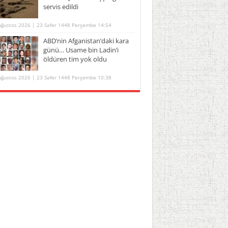
servis edildi
Ağustos 2026 | 23 Safer 1448 Perşembe 14:54
ABD’nin Afganistan’daki kara
günü… Usame bin Ladin’i
öldüren tim yok oldu
Ağustos 2026 | 23 Safer 1448 Perşembe 10:38