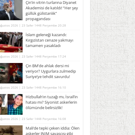
Çin’in vitrin turlarına Diyanet
Akademisi de katıldı! “Her şey
güllük gülistanlık”
propagandası
Ağustos 2026 | 23 Safer 1448 Perşembe 20:28
İslam geleneği kazandı:
Kırgızistan cenaze yakmayı
tamamen yasakladı
Ağustos 2026 | 23 Safer 1448 Perşembe 17:24
Çin BM’de ahlak dersi mi
veriyor? Uygurlara zulmedip
Suriye’ye tehdit savurdu!
Ağustos 2026 | 23 Safer 1448 Perşembe 16:10
Hizbullah’ın tuzağı mı, İsrail’in
hatası mı? Siyonist askerlerin
ölümünde belirsizlik!
Ağustos 2026 | 23 Safer 1448 Perşembe 16:08
Mali’de tepki çeken iddia: Ölen
askerler JNIM savaşçısı gibi