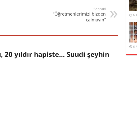
Sonraki
“Öğretmenlerimizi bizden
6 
çalmayın”
6 
 20 yıldır hapiste… Suudi şeyhin