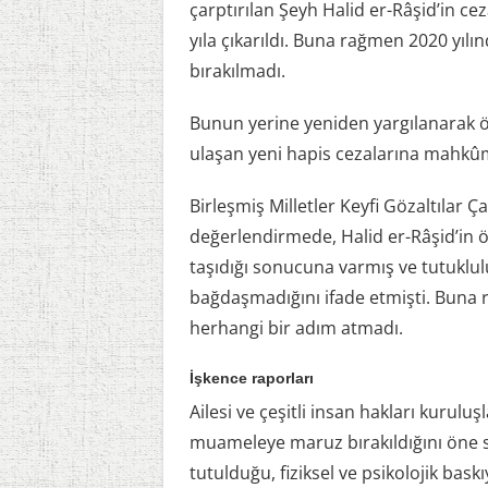
çarptırılan Şeyh Halid er-Râşid’in ce
yıla çıkarıldı. Buna rağmen 2020 yıl
bırakılmadı.
Bunun yerine yeniden yargılanarak ö
ulaşan yeni hapis cezalarına mahkûm
Birleşmiş Milletler Keyfi Gözaltılar 
değerlendirmede, Halid er-Râşid’in 
taşıdığı sonucuna varmış ve tutuklul
bağdaşmadığını ifade etmişti. Buna
herhangi bir adım atmadı.
İşkence raporları
Ailesi ve çeşitli insan hakları kuruluş
muameleye maruz bırakıldığını öne 
tutulduğu, fiziksel ve psikolojik bas