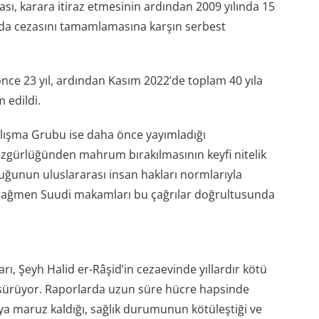
zası, karara itiraz etmesinin ardından 2009 yılında 15
ında cezasını tamamlamasına karşın serbest
nce 23 yıl, ardından Kasım 2022’de toplam 40 yıla
 edildi.
Çalışma Grubu ise daha önce yayımladığı
özgürlüğünden mahrum bırakılmasının keyfi nitelik
uğunun uluslararası insan hakları normlarıyla
 rağmen Suudi makamları bu çağrılar doğrultusunda
ları, Şeyh Halid er-Râşid’in cezaevinde yıllardır kötü
sürüyor. Raporlarda uzun süre hücre hapsinde
kıya maruz kaldığı, sağlık durumunun kötüleştiği ve