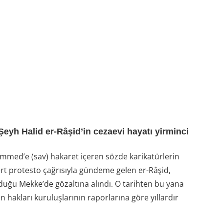
Şeyh Halid er-Râşid’in cezaevi hayatı yirminci
med’e (sav) hakaret içeren sözde karikatürlerin
rt protesto çağrısıyla gündeme gelen er-Râşid,
duğu Mekke’de gözaltına alındı. O tarihten bu yana
hakları kuruluşlarının raporlarına göre yıllardır