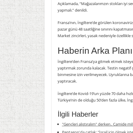
Açıklamada, “Mağazalarımzın stokları iyi se
yapmalı.” denildi.
Fransa’nın, İngiltere’de görülen koronav
pazar günü 48 saatliğine sınırını kapatmas
Market zincirleri, yasak nedeniyle özellikle
Haberin Arka Planı
İngiltere’den Fransa’ya gitmek etmek isteye
yaptırmak zorunda kalacak. Testin negatif ç
binmesine izin verilmeyecek. Uyruklarına ba
yaptıracak.
İngiltere’de Kovid-19’un yüzde 70 daha hızl
Türkiye’nin de olduğu 50’den fazla ülke, İng
İlgili Haberler
"Gençleri alıştıralım" derken.. Camide mil
Pentagon'da çatlak: "İsrail için ölmek is