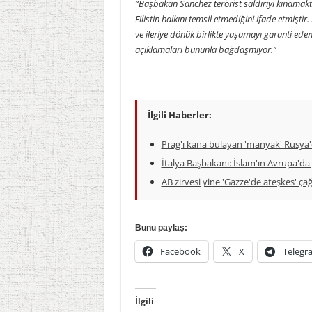
“Başbakan Sanchez terörist saldırıyı kınamakt
Filistin halkını temsil etmediğini ifade etmiştir.
ve ileriye dönük birlikte yaşamayı garanti eden
açıklamaları bununla bağdaşmıyor.”
İlgili Haberler:
Prag'ı kana bulayan 'manyak' Rusya'
İtalya Başbakanı: İslam'ın Avrupa'da 
AB zirvesi yine 'Gazze'de ateşkes' ça
Bunu paylaş:
Facebook
X
Telegr
İlgili