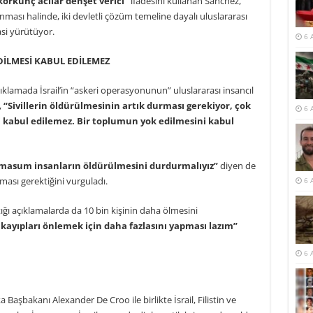
 korkunç acılar dehşet verici”
ifadesini kullanan Sanchez,
lanması halinde, iki devletli çözüm temeline dayalı uluslararası
si yürütüyor.
6 
DİLMESİ KABUL EDİLEMEZ
ıklamada İsrail’in “askeri operasyonunun” uluslararası insancıl
,
“Sivillerin öldürülmesinin artık durması gerekiyor, çok
6 
si kabul edilemez. Bir toplumun yok edilmesini kabul
ve masum insanların öldürülmesini durdurmalıyız”
diyen de
ması gerektiğini vurguladı.
6 
ığı açıklamalarda da 10 bin kişinin daha ölmesini
vil kayıpları önlemek için daha fazlasını yapması lazım”
6 
Başbakanı Alexander De Croo ile birlikte İsrail, Filistin ve