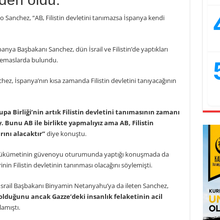
 Sanchez, “AB, Filistin devletini tanımazsa İspanya kendi
nya Başbakanı Sanchez, dün İsrail ve Filistin’de yaptıkları
temaslarda bulundu.
ez, İspanya’nın kısa zamanda Filistin devletini tanıyacağının
a Birliği’nin artık Filistin devletini tanımasının zamanı
. Bunu AB ile birlikte yapmalıyız ama AB, Filistin
rını alacaktır”
diye konuştu.
 hükümetinin güvenoyu oturumunda yaptığı konuşmada da
in Filistin devletinin tanınması olacağını söylemişti.
rail Başbakanı Binyamin Netanyahu’ya da ileten Sanchez,
olduğunu ancak Gazze’deki insanlık felaketinin acil
amıştı.