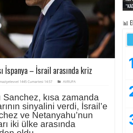
“Kad
Irak
yapt
kayı
bası
📊 
ı İspanya – İsrail arasında kriz
maziyelevvel 1445 Cumartesi 14:57
AVRUPA
ı Sanchez, kısa zamanda
arının sinyalini verdi, İsrail’e
anchez ve Netanyahu’nun
arı iki ülke arasında
eden oldu.