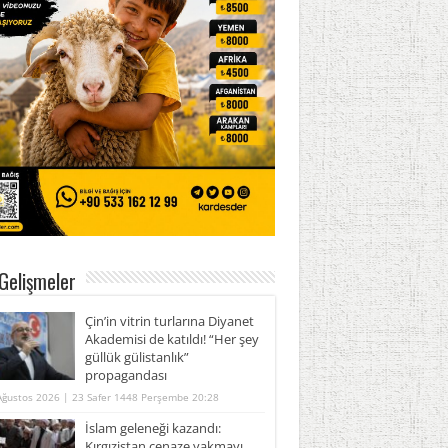
Gelişmeler
Çin’in vitrin turlarına Diyanet
Akademisi de katıldı! “Her şey
güllük gülistanlık”
propagandası
Ağustos 2026 | 23 Safer 1448 Perşembe 20:28
İslam geleneği kazandı:
Kırgızistan cenaze yakmayı