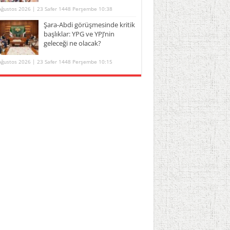
Ağustos 2026 | 23 Safer 1448 Perşembe 10:38
Şara-Abdi görüşmesinde kritik
başlıklar: YPG ve YPJ’nin
geleceği ne olacak?
Ağustos 2026 | 23 Safer 1448 Perşembe 10:15