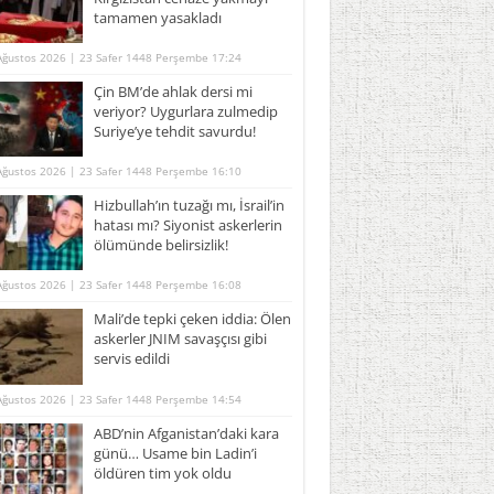
tamamen yasakladı
Ağustos 2026 | 23 Safer 1448 Perşembe 17:24
Çin BM’de ahlak dersi mi
veriyor? Uygurlara zulmedip
Suriye’ye tehdit savurdu!
Ağustos 2026 | 23 Safer 1448 Perşembe 16:10
Hizbullah’ın tuzağı mı, İsrail’in
hatası mı? Siyonist askerlerin
ölümünde belirsizlik!
Ağustos 2026 | 23 Safer 1448 Perşembe 16:08
Mali’de tepki çeken iddia: Ölen
askerler JNIM savaşçısı gibi
servis edildi
Ağustos 2026 | 23 Safer 1448 Perşembe 14:54
ABD’nin Afganistan’daki kara
günü… Usame bin Ladin’i
öldüren tim yok oldu