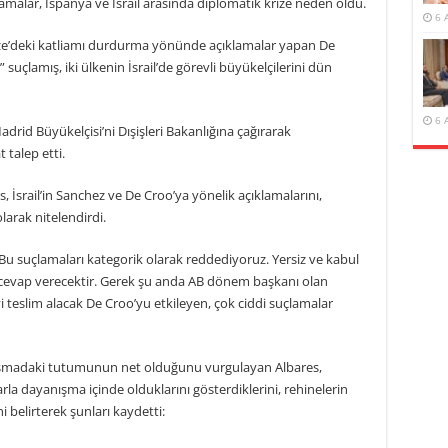
klamalar, İspanya ve İsrail arasında diplomatik krize neden oldu.
6 
ze’deki katliamı durdurma yönünde açıklamalar yapan De
suçlamış, iki ülkenin İsrail’de görevli büyükelçilerini dün
6 
drid Büyükelçisi’ni Dışişleri Bakanlığına çağırarak
talep etti.
, İsrail’in Sanchez ve De Croo’ya yönelik açıklamalarını,
larak nitelendirdi.
“Bu suçlamaları kategorik olarak reddediyoruz. Yersiz ve kabul
cevap verecektir. Gerek şu anda AB dönem başkanı olan
 teslim alacak De Croo’yu etkileyen, çok ciddi suçlamalar
tışmadaki tutumunun net olduğunu vurgulayan Albares,
arla dayanışma içinde olduklarını gösterdiklerini, rehinelerin
i belirterek şunları kaydetti: