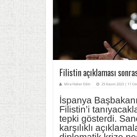
Filistin açıklaması sonras
Mira Haber Editr
25 Kasım 2023 | 11 Ce
İspanya Başbakan
Filistin’i tanıyacakl
tepki gösterdi. S
karşılıklı açıklamal
diplomatik krize n