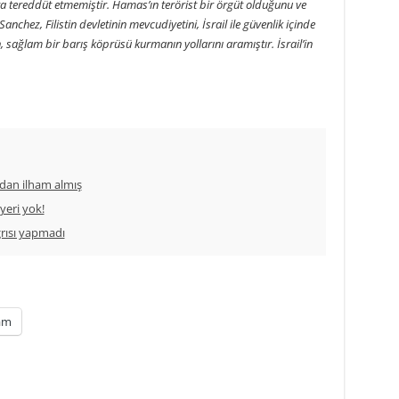
a tereddüt etmemiştir. Hamas’ın terörist bir örgüt olduğunu ve
 Sanchez, Filistin devletinin mevcudiyetini, İsrail ile güvenlik içinde
, sağlam bir barış köprüsü kurmanın yollarını aramıştır. İsrail’in
dan ilham almış
yeri yok!
ğrısı yapmadı
am