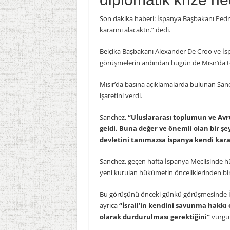
Son dakika haberi: İspanya Başbakanı Pedro
kararını alacaktır.” dedi.
Belçika Başbakanı Alexander De Croo ve İspa
görüşmelerin ardından bugün de Mısır’da 
Mısır’da basına açıklamalarda bulunan Sanch
işaretini verdi.
Sanchez,
“Uluslararası toplumun ve Avrup
geldi. Buna değer ve önemli olan bir şey
devletini tanımazsa İspanya kendi kara
Sanchez, geçen hafta İspanya Meclisinde
yeni kurulan hükümetin önceliklerinden birin
Bu görüşünü önceki günkü görüşmesinde İs
ayrıca
“İsrail’in kendini savunma hakkı 
olarak durdurulması gerektiğini”
vurgul