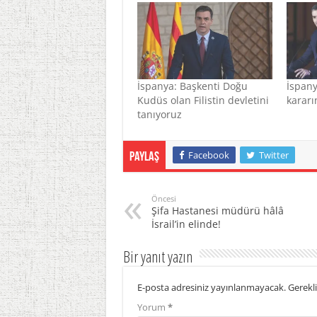
İspanya: Başkenti Doğu
İspany
Kudüs olan Filistin devletini
kararı
tanıyoruz
Facebook
Twitter
Paylaş
Öncesi
Şifa Hastanesi müdürü hâlâ
İsrail’in elinde!
Bir yanıt yazın
E-posta adresiniz yayınlanmayacak.
Gerekli
Yorum
*