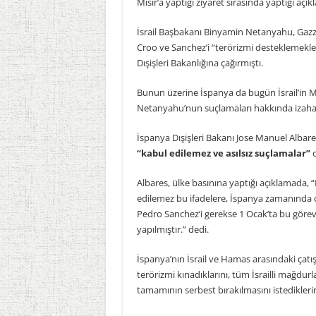
Mısır’a yaptığı ziyaret sırasında yaptığı açı
İsrail Başbakanı Binyamin Netanyahu, Gaz
Croo ve Sanchez’i “terörizmi desteklemekle” 
Dışişleri Bakanlığına çağırmıştı.
Bunun üzerine İspanya da bugün İsrail’in Ma
Netanyahu’nun suçlamaları hakkında izahat 
İspanya Dışişleri Bakanı Jose Manuel Albares
“kabul edilemez ve asılsız suçlamalar”
o
Albares, ülke basınına yaptığı açıklamada, 
edilemez bu ifadelere, İspanya zamanında 
Pedro Sanchez’i gerekse 1 Ocak’ta bu görevi
yapılmıştır.” dedi.
İspanya’nın İsrail ve Hamas arasındaki ça
terörizmi kınadıklarını, tüm İsrailli mağdurl
tamamının serbest bırakılmasını istediklerin