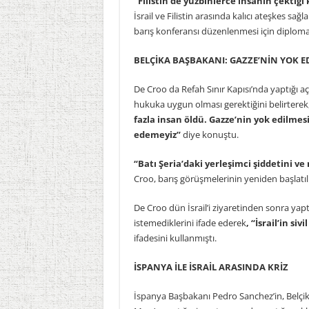
“Filistin’de yüzbinlerce insanın çektiği
İsrail ve Filistin arasında kalıcı ateşkes sağ
barış konferansı düzenlenmesi için diploma
BELÇİKA BAŞBAKANI: GAZZE’NİN YOK E
De Croo da Refah Sınır Kapısı’nda yaptığı aç
hukuka uygun olması gerektiğini belirterek
fazla insan öldü. Gazze’nin yok edilme
edemeyiz”
diye konuştu.
“Batı Şeria’daki yerleşimci şiddetini 
Croo, barış görüşmelerinin yeniden başlatıl
De Croo dün İsrail’i ziyaretinden sonra yapt
istemediklerini ifade ederek
, “İsrail’in si
ifadesini kullanmıştı.
İSPANYA İLE İSRAİL ARASINDA KRİZ
İspanya Başbakanı Pedro Sanchez’in, Belçika 