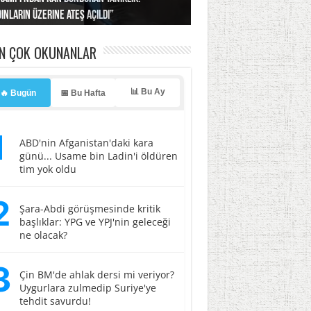
ınların üzerine ateş açıldı”
’a misilleme tehdidi!
ı… İsrail’in “timsah” planına fren!
tlar başladı
ldı, kabus yaşatıldı!
EN ÇOK OKUNANLAR
📊 Bu Ay
🔥 Bugün
📅 Bu Hafta
1
ABD'nin Afganistan'daki kara
günü... Usame bin Ladin'i öldüren
tim yok oldu
2
Şara-Abdi görüşmesinde kritik
başlıklar: YPG ve YPJ'nin geleceği
ne olacak?
3
Çin BM'de ahlak dersi mi veriyor?
Uygurlara zulmedip Suriye'ye
tehdit savurdu!