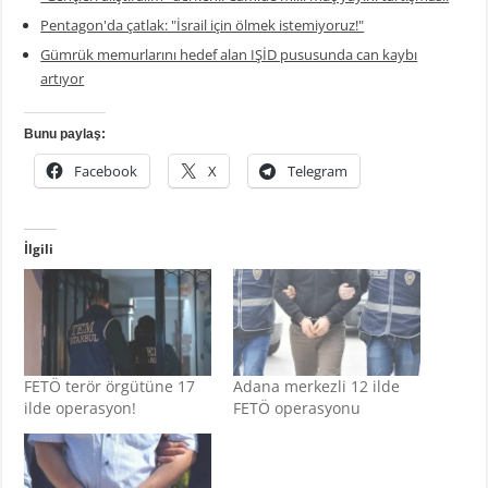
Pentagon'da çatlak: "İsrail için ölmek istemiyoruz!"
Gümrük memurlarını hedef alan IŞİD pususunda can kaybı
artıyor
Bunu paylaş:
Facebook
X
Telegram
İlgili
FETÖ terör örgütüne 17
Adana merkezli 12 ilde
ilde operasyon!
FETÖ operasyonu