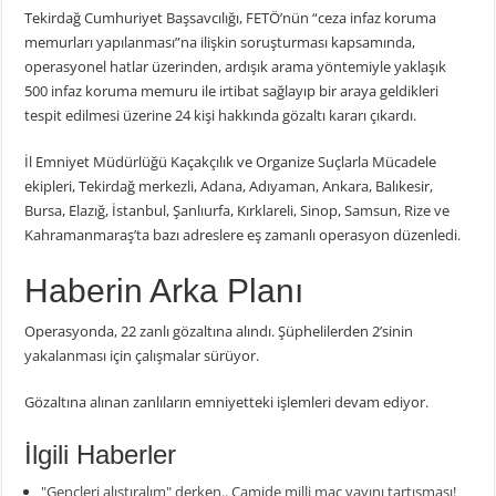
Tekirdağ Cumhuriyet Başsavcılığı, FETÖ’nün “ceza infaz koruma
memurları yapılanması”na ilişkin soruşturması kapsamında,
operasyonel hatlar üzerinden, ardışık arama yöntemiyle yaklaşık
500 infaz koruma memuru ile irtibat sağlayıp bir araya geldikleri
tespit edilmesi üzerine 24 kişi hakkında gözaltı kararı çıkardı.
İl Emniyet Müdürlüğü Kaçakçılık ve Organize Suçlarla Mücadele
ekipleri, Tekirdağ merkezli, Adana, Adıyaman, Ankara, Balıkesir,
Bursa, Elazığ, İstanbul, Şanlıurfa, Kırklareli, Sinop, Samsun, Rize ve
Kahramanmaraş’ta bazı adreslere eş zamanlı operasyon düzenledi.
Haberin Arka Planı
Operasyonda, 22 zanlı gözaltına alındı. Şüphelilerden 2’sinin
yakalanması için çalışmalar sürüyor.
Gözaltına alınan zanlıların emniyetteki işlemleri devam ediyor.
İlgili Haberler
"Gençleri alıştıralım" derken.. Camide milli maç yayını tartışması!