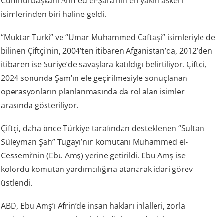
Cumhurbaşkanı Ahmed el-Şara’nın en yakın askeri
isimlerinden biri haline geldi.
“Muktar Turki” ve “Umar Muhammed Caftaşi” isimleriyle de
bilinen Çiftçi’nin, 2004’ten itibaren Afganistan’da, 2012’den
itibaren ise Suriye’de savaşlara katıldığı belirtiliyor. Çiftçi,
2024 sonunda Şam’ın ele geçirilmesiyle sonuçlanan
operasyonların planlanmasında da rol alan isimler
arasında gösteriliyor.
Çiftçi, daha önce Türkiye tarafından desteklenen “Sultan
Süleyman Şah” Tugayı’nın komutanı Muhammed el-
Cessemi’nin (Ebu Amş) yerine getirildi. Ebu Amş ise
kolordu komutan yardımcılığına atanarak idari görev
üstlendi.
ABD, Ebu Amş’ı Afrin’de insan hakları ihlalleri, zorla