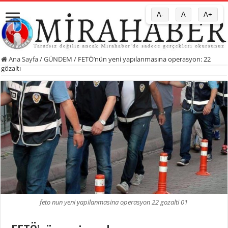
A-
A
A+
Ana Sayfa
/
GÜNDEM
/
FETÖ’nün yeni yapılanmasına operasyon: 22
gözaltı
feto nun yeni yapilanmasina operasyon 22 gozalti 01