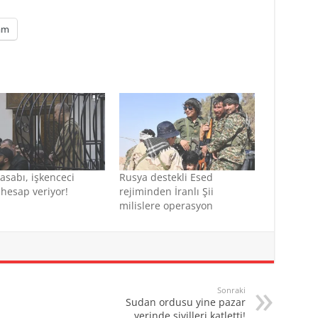
am
asabı, işkenceci
Rusya destekli Esed
hesap veriyor!
rejiminden İranlı Şii
milislere operasyon
Sonraki
Sudan ordusu yine pazar
yerinde sivilleri katletti!