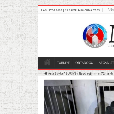
ANA
7 AĞUSTOS 2026 | 24 SAFER 1448 CUMA 07:05
TÜRKİYE
ORTADOĞU
AFGANİS
Ana Sayfa
/
SURİYE
/
Esed rejiminin 72 farkl