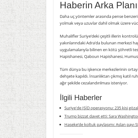
Haberin Arka Planı
Daha uç yöntemler arasında pense benzeri ale
yolmak veya uzuvlar dahil olmak üzere vücud
Muhalifler Suriye’deki çeşitli illerin kont
yakınlarındaki Adra’da bulunan merkezi hapi
uygulamalarıyla bilinen en kötü şöhretli t
Hapishanesi, Qaboun Hapishanesi, Humus’t
Tüm dünya bu işkence merkezlerinin ortaya 
dehşete kapıldı. İnsanlıktan çıkmış katil r
ağır şekilde cezalandırılması isteniyor.
İlgili Haberler
Suriye'de IŞİD operasyonu: 235 kişi gözal
Trump bizzat davet etti: Şara Washington
Haseke’de koltuk paylaşımı: Aslan payı S