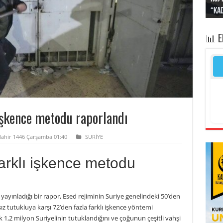
“Kad
Irak
yapt
kayı
bası
📊 
 işkence metodu raporlandı
elahir 1446 Çarşamba 01:40
SURİYE
farklı işkence metodu
yayınladığı bir rapor, Esed rejiminin Suriye genelindeki 50’den
z tutukluya karşı 72’den fazla farklı işkence yöntemi
k 1,2 milyon Suriyelinin tutuklandığını ve çoğunun çeşitli vahşi