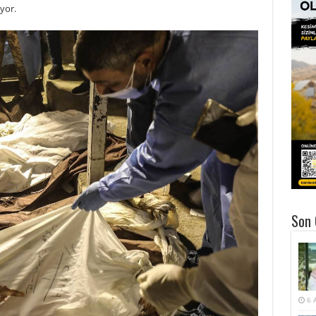
yor.
Son 
6 