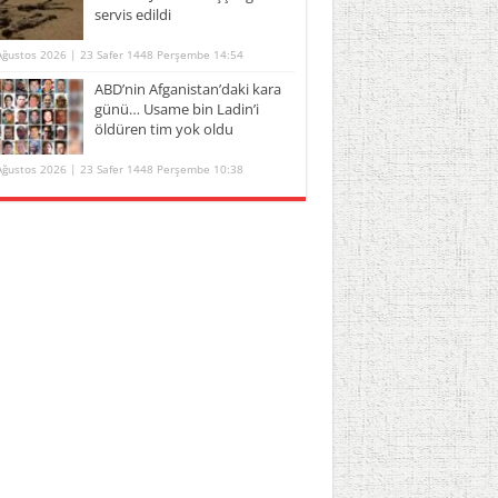
servis edildi
Ağustos 2026 | 23 Safer 1448 Perşembe 14:54
ABD’nin Afganistan’daki kara
günü… Usame bin Ladin’i
öldüren tim yok oldu
Ağustos 2026 | 23 Safer 1448 Perşembe 10:38