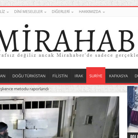
LİZ
DİNİ MESELELER
DİĞERLERİ
HAKKIMIZDA
TAN
DOĞU TÜRKİSTAN
FİLİSTİN
IRAK
SURİYE
KAFKASYA
D
ı işkence metodu raporlandı
Roj 
Orta
Düny
Suri
Uygu