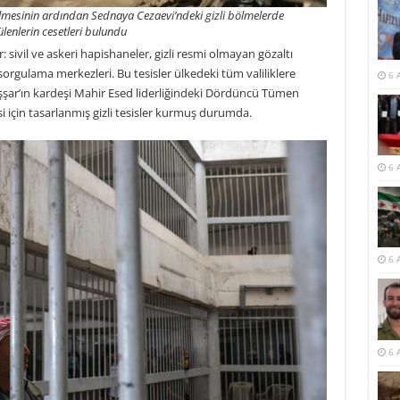
ilmesinin ardından Sednaya Cezaevi’ndeki gizli bölmelerde
ülenlerin cesetleri bulundu
r: sivil ve askeri hapishaneler, gizli resmi olmayan gözaltı
 sorgulama merkezleri. Bu tesisler ülkedeki tüm valiliklere
6 
eşşar’ın kardeşi Mahir Esed liderliğindeki Dördüncü Tümen
esi için tasarlanmış gizli tesisler kurmuş durumda.
6 
6 
6 