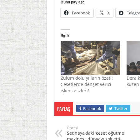
Bunu paylaş:
Facebook
X
Telegr
İlgili
Zulüm dolu yılların özeti:
Dera k
Cesetlerde dehşet verici
kuzen 
işkence izleri!
Facebook
Twitter
Paylaş
Öncesi
Sednaya’daki ‘ceset öğütme
makinesi’ dünyayı şok etti!