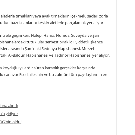
tlerle tırnakları veya ayak tırnaklarını çekmek, saçları zorla
un bazı kısımlarını keskin aletlerle parçalamak yer alıyor.
rolünü ele geçirirken, Halep, Hama, Humus, Süveyda ve Şam
shanelerdeki tutuklular serbest bırakıldı. Şiddetli işkence
esisler arasında Şam’daki Sednaya Hapishanesi, Mezzeh
aki Al-Baloun Hapishanesi ve Tadmor Hapishanesi yer alıyor.
koyduğu yıllardır süren karanlık gerçekler karşısında
uhlu canavar Esed ailesinin ve bu zulmün tüm paydaşlarının en
tına alındı
'a gidiyor
DG'nin oldu!