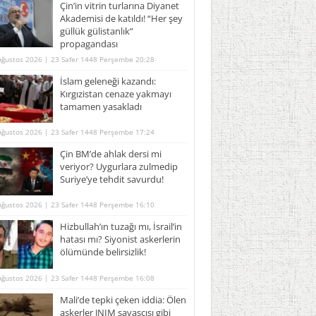
Çin’in vitrin turlarına Diyanet
Akademisi de katıldı! “Her şey
güllük gülistanlık”
propagandası
Ağustos 2026 | 23 Safer 1448 Perşembe 20:28
İslam geleneği kazandı:
Kırgızistan cenaze yakmayı
tamamen yasakladı
Ağustos 2026 | 23 Safer 1448 Perşembe 17:24
Çin BM’de ahlak dersi mi
veriyor? Uygurlara zulmedip
Suriye’ye tehdit savurdu!
Ağustos 2026 | 23 Safer 1448 Perşembe 16:10
Hizbullah’ın tuzağı mı, İsrail’in
hatası mı? Siyonist askerlerin
ölümünde belirsizlik!
Ağustos 2026 | 23 Safer 1448 Perşembe 16:08
Mali’de tepki çeken iddia: Ölen
askerler JNIM savaşçısı gibi