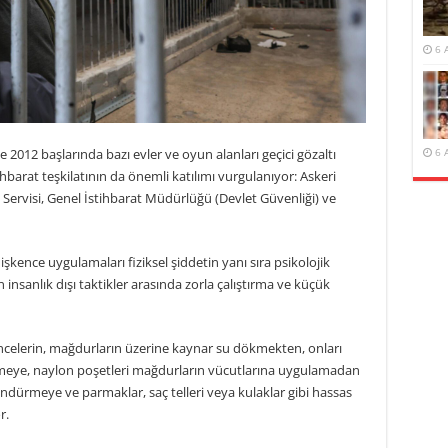
6 
e 2012 başlarında bazı evler ve oyun alanları geçici gözaltı
6 
barat teşkilatının da önemli katılımı vurgulanıyor: Askeri
k Servisi, Genel İstihbarat Müdürlüğü (Devlet Güvenliği) ve
işkence uygulamaları fiziksel şiddetin yanı sıra psikolojik
en insanlık dışı taktikler arasında zorla çalıştırma ve küçük
kencelerin, mağdurların üzerine kaynar su dökmekten, onları
meye, naylon poşetleri mağdurların vücutlarına uygulamadan
ndürmeye ve parmaklar, saç telleri veya kulaklar gibi hassas
r.