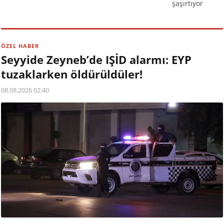
şaşırtıyor
ÖZEL HABER
Seyyide Zeyneb’de IŞİD alarmı: EYP
tuzaklarken öldürüldüler!
08.08.2026 02:40