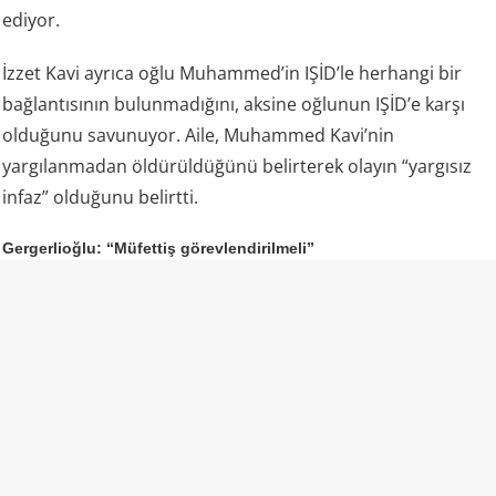
ediyor.
İzzet Kavi ayrıca oğlu Muhammed’in IŞİD’le herhangi bir
bağlantısının bulunmadığını, aksine oğlunun IŞİD’e karşı
olduğunu savunuyor. Aile, Muhammed Kavi’nin
yargılanmadan öldürüldüğünü belirterek olayın “yargısız
infaz” olduğunu belirtti.
Gergerlioğlu: “Müfettiş görevlendirilmeli”
DEM Parti Kocaeli Milletvekili Ömer Faruk Gergerlioğlu da
aile tarafından dile getirilen iddiaların ardından olayın
bütün yönleriyle araştırılması gerektiğini söyledi.
Gergerlioğlu, resmi makamların açıklamaları ile aile
bireylerinin anlattıkları arasında ciddi çelişkiler
bulunduğunu savunarak İçişleri Bakanlığı’na müfettiş
görevlendirmesi çağrısında bulundu.