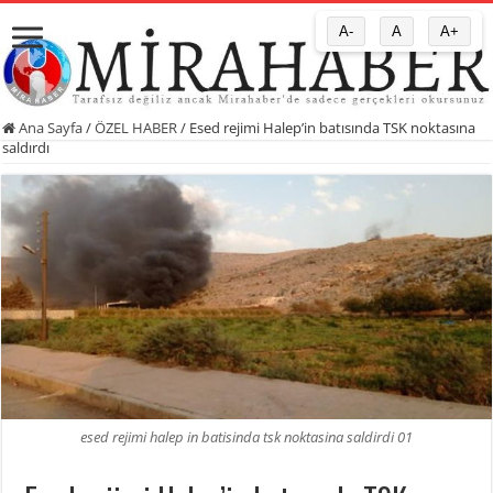
A-
A
A+
Ana Sayfa
/
ÖZEL HABER
/
Esed rejimi Halep’in batısında TSK noktasına
saldırdı
esed rejimi halep in batisinda tsk noktasina saldirdi 01