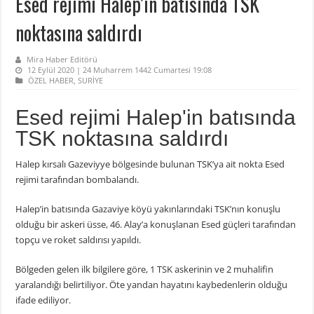
Esed rejimi Halep’in batısında TSK
noktasına saldırdı
Mira Haber Editörü
12 Eylül 2020 | 24 Muharrem 1442 Cumartesi 19:08
ÖZEL HABER
,
SURİYE
Esed rejimi Halep'in batısında
TSK noktasına saldırdı
Halep kırsalı Gazeviyye bölgesinde bulunan TSK’ya ait nokta Esed
rejimi tarafından bombalandı.
Halep’in batısında Gazaviye köyü yakınlarındaki TSK’nın konuşlu
olduğu bir askeri üsse, 46. Alay’a konuşlanan Esed güçleri tarafından
topçu ve roket saldırısı yapıldı.
Bölgeden gelen ilk bilgilere göre, 1 TSK askerinin ve 2 muhalifin
yaralandığı belirtiliyor. Öte yandan hayatını kaybedenlerin olduğu
ifade ediliyor.