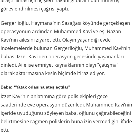
araştırılması için İçişleri Bakanlığı tarafından müfettiş
görevlendirilmesi çağrısı yaptı.
Gergerlioğlu, Haymana’nın Sazağası köyünde gerçekleşen
operasyonun ardından Muhammed Kavi ve eşi Nazan
Kavi’nin ailesini ziyaret etti. Olayın yaşandığı evde
incelemelerde bulunan Gergerlioğlu, Muhammed Kavi’nin
babası İzzet Kavi’den operasyon gecesinde yaşananları
dinledi. Aile ise emniyet kaynaklarının olayı “çatışma”
olarak aktarmasına kesin biçimde itiraz ediyor.
Baba: “Yatak odasına ateş açtılar”
İzzet Kavi’nin anlatımına göre polis ekipleri gece
saatlerinde eve operasyon düzenledi. Muhammed Kavi’nin
içeride uyuduğunu söyleyen baba, oğlunu çağırabileceğini
belirtmesine rağmen polislerin buna izin vermediğini ifade
etti.