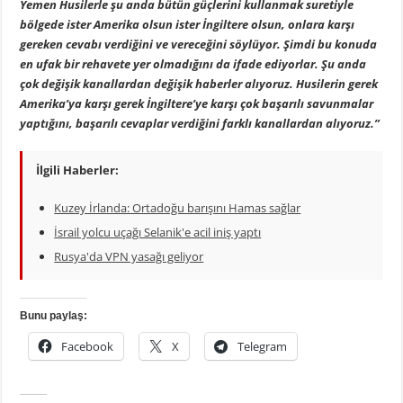
Yemen Husilerle şu anda bütün güçlerini kullanmak suretiyle
bölgede ister Amerika olsun ister İngiltere olsun, onlara karşı
gereken cevabı verdiğini ve vereceğini söylüyor. Şimdi bu konuda
en ufak bir rehavete yer olmadığını da ifade ediyorlar. Şu anda
çok değişik kanallardan değişik haberler alıyoruz. Husilerin gerek
Amerika’ya karşı gerek İngiltere’ye karşı çok başarılı savunmalar
yaptığını, başarılı cevaplar verdiğini farklı kanallardan alıyoruz.”
İlgili Haberler:
Kuzey İrlanda: Ortadoğu barışını Hamas sağlar
İsrail yolcu uçağı Selanik'e acil iniş yaptı
Rusya'da VPN yasağı geliyor
Bunu paylaş:
Facebook
X
Telegram