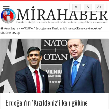
A-
A
A+
Ana Sayfa
/
AVRUPA
/
Erdoğan’ın ‘Kızıldeniz’i kan gölüne çevirecekler’
sözüne cevap
Erdoğan’ın ‘Kızıldeniz’i kan gölüne