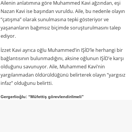
Ailenin anlatımına göre Muhammed Kavi ağzından, eşi
Nazan Kavi ise başından vuruldu. Aile, bu nedenle olayın
“çatışma” olarak sunulmasına tepki gösteriyor ve
yaşananların bağımsız biçimde soruşturulmasını talep
ediyor.
İzzet Kavi ayrıca oğlu Muhammed’in IŞİD’le herhangi bir
bağlantısının bulunmadığını, aksine oğlunun IŞİD’e karşı
olduğunu savunuyor. Aile, Muhammed Kavi’nin
yargılanmadan öldürüldüğünü belirterek olayın “yargısız
infaz” olduğunu belirtti.
Gergerlioğlu: “Müfettiş görevlendirilmeli”
DEM Parti Kocaeli Milletvekili Ömer Faruk Gergerlioğlu da
aile tarafından dile getirilen iddiaların ardından olayın
bütün yönleriyle araştırılması gerektiğini söyledi.
Gergerlioğlu, resmi makamların açıklamaları ile aile