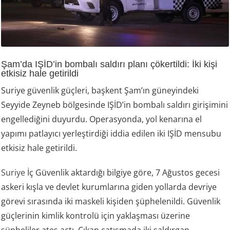
Şam’da IŞİD’in bombalı saldırı planı çökertildi: İki kişi
etkisiz hale getirildi
Suriye güvenlik güçleri, başkent Şam’ın güneyindeki
Seyyide Zeyneb bölgesinde IŞİD’in bombalı saldırı girişimini
engellediğini duyurdu. Operasyonda, yol kenarına el
yapımı patlayıcı yerleştirdiği iddia edilen iki IŞİD mensubu
etkisiz hale getirildi.
Suriye
İç Güvenlik aktardığı bilgiye göre, 7 Ağustos gecesi
askeri kışla ve devlet kurumlarına giden yollarda devriye
görevi sırasında iki maskeli kişiden şüphelenildi. Güvenlik
güçlerinin kimlik kontrolü için yaklaşması üzerine
şüpheliler ateş açtı. Çıkan çatışmada iki saldırgan