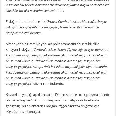
insanlara bu şekilde davranan bir devlet başkanına başka ne denilebilir!
Öncelikle bir akli noktadan kontrol
” dedi.
Erdoğan bundan önce de,
“Fransa Cumhurbaşkanı Macron’un başını
çektiği bu tür girişimlerin esas gayesi, İslam ile ve Müslümanlar ile
hesaplaşmaktır
” demişti.
Almanya’da bir camiye yapılan polis aramasını da sert bir dille
kınayan Erdoğan,
“Avrupa’daki her İslam düşmanlığının aynı zamanda
Türk düşmanlığı olduğunu aklımızdan çıkarmamalıyız. çünkü batılı için
Müslüman Türk’tür, Türk de Müslüman’dır. Avrupa faşizmi yeni bir
seviyeye geçmiştir. Avrupa’daki her İslam düşmanlığının aynı zamanda
Türk düşmanlığı olduğunu aklımızdan çıkarmamalıyız. çünkü batılı için
Müslüman Türk’tür, Türk de Müslüman’dır. Avrupa faşizmi yeni bir
seviyeye geçmiştir”
sözlerinde bulundu.
Kayseri’de yaptığı açıklamalarda Ermenistan ile sıcak çatışma halinde
olan Azerbaycan’ın Cumhurbaşkanı İlham Aliyev ile telefonda
görüştüğünü de aktaran Erdoğan,
“İşgal altındaki bölgeleri geri
alıyorlar”
diye konuştu.