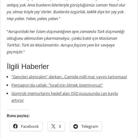
anlayış yok. Ama bunların liderleriyle görüştüğümüz zaman ‘Nasıl olur
ya, olmaz böyle şey’ derler. Bunlarda özgürlük, laiklik diye bir şey yok.
Hep yalan. Yalan, yalan, yalan.”
“
Avrupa’daki her İslam düşmanlığının aynı zamanda Türk düşmanlığı
olduğunu aklımızdan çıkarmamalıyız. çünkü batılı için Müslüman
Türk’tür, Türk de Müslüman’dır. Avrupa faşizmi yeni bir seviyeye
geçmiştir.
“
İlgili Haberler
"Gençleri alıştıralım" derken.. Camide milli maç yayını tartışması!
Pentagon'da çatlak: "İsrail için ölmek istemiyoruz!"
Gümrük memurlarını hedef alan IŞİD pususunda can kaybı
artıyor
Bunu paylaş:
Facebook
X
Telegram