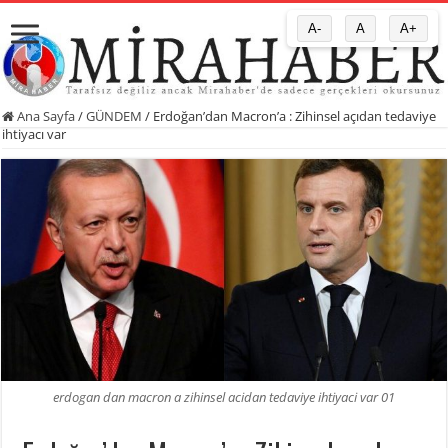
A-
A
A+
Ana Sayfa
/
GÜNDEM
/
Erdoğan’dan Macron’a : Zihinsel açıdan tedaviye
ihtiyacı var
erdogan dan macron a zihinsel acidan tedaviye ihtiyaci var 01