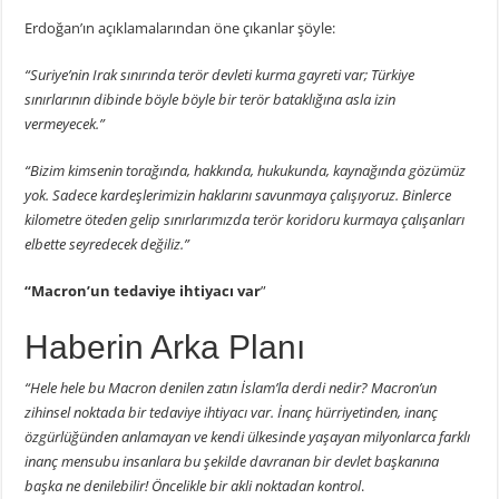
Erdoğan’ın açıklamalarından öne çıkanlar şöyle:
“Suriye’nin Irak sınırında terör devleti kurma gayreti var; Türkiye
sınırlarının dibinde böyle böyle bir terör bataklığına asla izin
vermeyecek.”
“Bizim kimsenin torağında, hakkında, hukukunda, kaynağında gözümüz
yok. Sadece kardeşlerimizin haklarını savunmaya çalışıyoruz. Binlerce
kilometre öteden gelip sınırlarımızda terör koridoru kurmaya çalışanları
elbette seyredecek değiliz.”
“Macron’un tedaviye ihtiyacı var
”
Haberin Arka Planı
“Hele hele bu Macron denilen zatın İslam’la derdi nedir? Macron’un
zihinsel noktada bir tedaviye ihtiyacı var. İnanç hürriyetinden, inanç
özgürlüğünden anlamayan ve kendi ülkesinde yaşayan milyonlarca farklı
inanç mensubu insanlara bu şekilde davranan bir devlet başkanına
başka ne denilebilir! Öncelikle bir akli noktadan kontrol
.