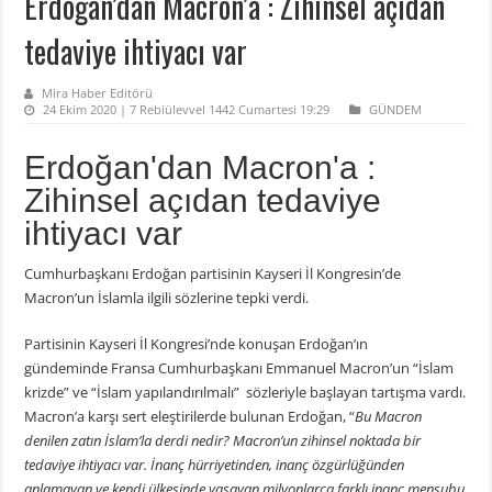
Erdoğan’dan Macron’a : Zihinsel açıdan
tedaviye ihtiyacı var
Mira Haber Editörü
24 Ekim 2020 | 7 Rebiülevvel 1442 Cumartesi 19:29
GÜNDEM
Erdoğan'dan Macron'a :
Zihinsel açıdan tedaviye
ihtiyacı var
Cumhurbaşkanı Erdoğan partisinin Kayseri İl Kongresin’de
Macron’un İslamla ilgili sözlerine tepki verdi.
Partisinin Kayseri İl Kongresi’nde konuşan Erdoğan’ın
gündeminde Fransa Cumhurbaşkanı Emmanuel Macron’un “İslam
krizde” ve “İslam yapılandırılmalı” sözleriyle başlayan tartışma vardı.
Macron’a karşı sert eleştirilerde bulunan Erdoğan, “
Bu Macron
denilen zatın İslam’la derdi nedir? Macron’un zihinsel noktada bir
tedaviye ihtiyacı var. İnanç hürriyetinden, inanç özgürlüğünden
anlamayan ve kendi ülkesinde yaşayan milyonlarca farklı inanç mensubu