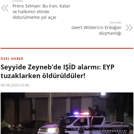
Öncesi
Prens Selman: Bu İran, Katar
ve halkımın elinde
öldürülmeme yol açar
Sonraki
Geert Wilders’ın Erdoğan
düşmanlığı
ÖZEL HABER
Seyyide Zeyneb’de IŞİD alarmı: EYP
tuzaklarken öldürüldüler!
08.08.2026 02:40