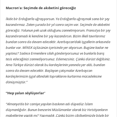
Macron’a: Seçimde de akıbetini göreceğiz
İkide bir Erdoğan’la uğraşıyorsun. Ya Erdoğan’la uğraşmak sana bir şey
kazandırmaz. Zaten şurada bir yıl sonra seçim var. Seçimde de akıbetini
göreceğiz. Yolunun pek uzak olduğunu zannetmiyorum. Fransa’ya bir şey
kazandıramadı ki kendine bir şey kazandırsın. Bizim ilkeli tavırlarımız
bundan sonra da devam edecektir. Azerbaycan’daki işgallerin arkasında
bunlar var. MİNSK üçlüsünün içerisinde yer alıyorsun. Bugüne kadar ne
yaptınız? Sadece Ermenilere silah gönderiyorsunuz ve bunlarla barış
tesis edeceğinizi zannediyorsunuz. Edemezsiniz. Çünkü dürüst değilsiniz.
Ama Türkiye dürüst olarak bu kardeşlerinin yanında yer aldı, bundan
sonra da devam edecektir. Başlayan çatışmalar Azerbaycan
kardeşlerimizin işgal altındaki topraklarını kurtarma mücadelesine
dönüşmüştür.”
“Hep yalan söylüyorlar
”
“Almanya’da bir camiye yapılan baskının adı düpedüz İslam
düşmanlığıdır. Bunun benzerini Müslümanlar olarak biz Hıristiyanların
mabetlerine yaptık mı? Yapmadık .Çünkü bizim cibiliyetimizde böyle bir