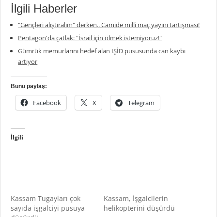
İlgili Haberler
"Gençleri alıştıralım" derken.. Camide milli maç yayını tartışması!
Pentagon'da çatlak: "İsrail için ölmek istemiyoruz!"
Gümrük memurlarını hedef alan IŞİD pususunda can kaybı
artıyor
Bunu paylaş:
Facebook
X
Telegram
İlgili
Kassam Tugayları çok
Kassam, İşgalcilerin
sayıda işgalciyi pusuya
helikopterini düşürdü