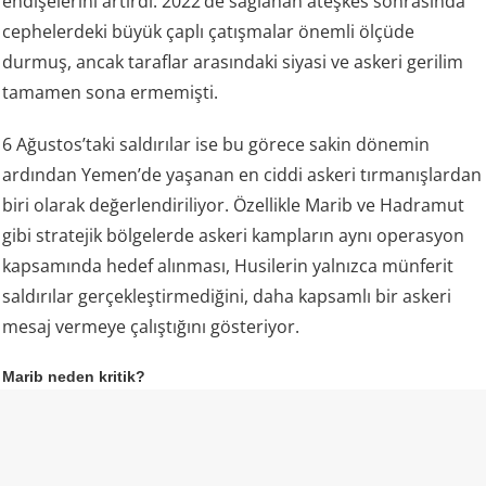
endişelerini artırdı. 2022’de sağlanan ateşkes sonrasında
cephelerdeki büyük çaplı çatışmalar önemli ölçüde
durmuş, ancak taraflar arasındaki siyasi ve askeri gerilim
tamamen sona ermemişti.
6 Ağustos’taki saldırılar ise bu görece sakin dönemin
ardından Yemen’de yaşanan en ciddi askeri tırmanışlardan
biri olarak değerlendiriliyor. Özellikle Marib ve Hadramut
gibi stratejik bölgelerde askeri kampların aynı operasyon
kapsamında hedef alınması, Husilerin yalnızca münferit
saldırılar gerçekleştirmediğini, daha kapsamlı bir askeri
mesaj vermeye çalıştığını gösteriyor.
Marib neden kritik?
Husilerin özellikle Marib’i hedef alması dikkat çekiyor.
Marib, Yemen hükümetinin kuzeydeki en önemli
kalelerinden biri olmasının yanı sıra ülkenin enerji