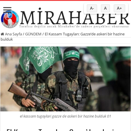
A-
A
A+
Ana Sayfa
/
GÜNDEM
/
El Kassam Tugayları: Gazze’de askeri bir hazine
bulduk
el kassam tugaylari gazze de askeri bir hazine bulduk 01