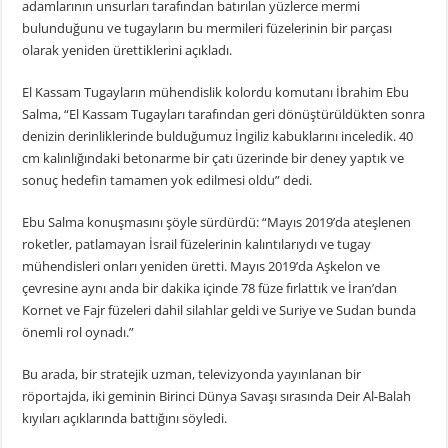
adamlarının unsurları tarafından batırılan yüzlerce mermi
bulunduğunu ve tugayların bu mermileri füzelerinin bir parçası
olarak yeniden ürettiklerini açıkladı.
El Kassam Tugayların mühendislik kolordu komutanı İbrahim Ebu
Salma, “El Kassam Tugayları tarafından geri dönüştürüldükten sonra
denizin derinliklerinde bulduğumuz İngiliz kabuklarını inceledik. 40
cm kalınlığındaki betonarme bir çatı üzerinde bir deney yaptık ve
sonuç hedefin tamamen yok edilmesi oldu” dedi.
Ebu Salma konuşmasını şöyle sürdürdü: “Mayıs 2019’da ateşlenen
roketler, patlamayan İsrail füzelerinin kalıntılarıydı ve tugay
mühendisleri onları yeniden üretti. Mayıs 2019’da Aşkelon ve
çevresine aynı anda bir dakika içinde 78 füze fırlattık ve İran’dan
Kornet ve Fajr füzeleri dahil silahlar geldi ve Suriye ve Sudan bunda
önemli rol oynadı.”
Bu arada, bir stratejik uzman, televizyonda yayınlanan bir
röportajda, iki geminin Birinci Dünya Savaşı sırasında Deir Al-Balah
kıyıları açıklarında battığını söyledi.