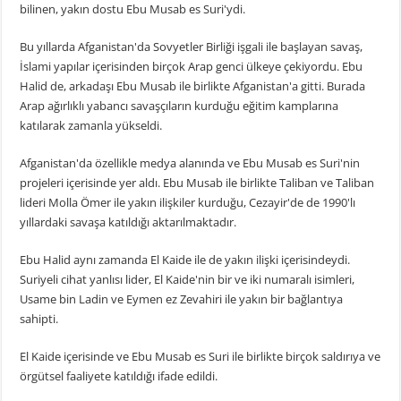
bilinen, yakın dostu Ebu Musab es Suri'ydi.
Bu yıllarda Afganistan'da Sovyetler Birliği işgali ile başlayan savaş,
İslami yapılar içerisinden birçok Arap genci ülkeye çekiyordu. Ebu
Halid de, arkadaşı Ebu Musab ile birlikte Afganistan'a gitti. Burada
Arap ağırlıklı yabancı savaşçıların kurduğu eğitim kamplarına
katılarak zamanla yükseldi.
Afganistan'da özellikle medya alanında ve Ebu Musab es Suri'nin
projeleri içerisinde yer aldı. Ebu Musab ile birlikte Taliban ve Taliban
lideri Molla Ömer ile yakın ilişkiler kurduğu, Cezayir'de de 1990'lı
yıllardaki savaşa katıldığı aktarılmaktadır.
Ebu Halid aynı zamanda El Kaide ile de yakın ilişki içerisindeydi.
Suriyeli cihat yanlısı lider, El Kaide'nin bir ve iki numaralı isimleri,
Usame bin Ladin ve Eymen ez Zevahiri ile yakın bir bağlantıya
sahipti.
El Kaide içerisinde ve Ebu Musab es Suri ile birlikte birçok saldırıya ve
örgütsel faaliyete katıldığı ifade edildi.