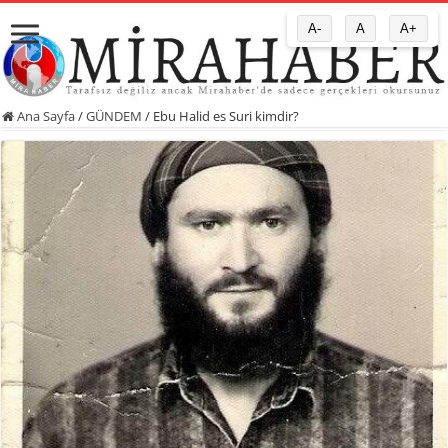
A-
A
A+
Ana Sayfa
/
GÜNDEM
/
Ebu Halid es Suri kimdir?