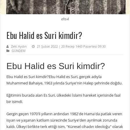
ehs4
Ebu Halid es Suri kimdir?
Zeki Aydın
21 Şubat 2022 | 20 Recep 1443 Pazartesi 09:30
GÜNDEM
Ebu Halid es Suri kimdir?
Ebu Halid es Suri kimdir?Ebu Halid es Suri, gerçek adıyla
Muhammed Bahaiye, 1963 yılında Suriye'nin Halep şehrinde doğdu.
Eğitimini burada alan Es Suri, ülkedeki İslami hareket içerisinde faal
bir isimdi.
Gergin geçen 1970'li yılların ardından 1982'de Hama'da patlak veren
isyan ve yaşanan katliam sürecinde Suriye'den ayrılmak zorunda
kaldı. Ülkeyi birlikte terk ettiği isim, "Küresel cihadın ideoloğu" olarak