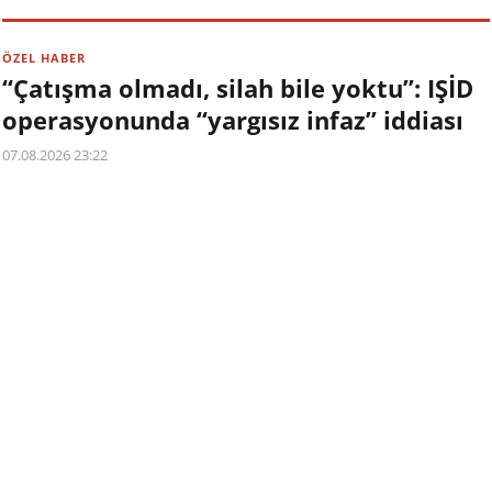
ÖZEL HABER
“Çatışma olmadı, silah bile yoktu”: IŞİD
operasyonunda “yargısız infaz” iddiası
07.08.2026 23:22