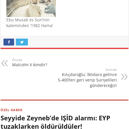
Ebu Musab es Suri’nin
kaleminden ‘1982 Hama’
Öncesi
Malcolm X kimdir?
Sonraki
Kılıçdaroğlu: İktidara gelince
S-400’leri geri verip Suriyelileri
göndereceğiz!
ÖZEL HABER
Seyyide Zeyneb’de IŞİD alarmı: EYP
tuzaklarken öldürüldüler!