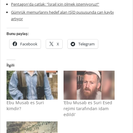
Pentagon'da çatlak: "İsrail için ölmek istemiyoruz!"
Gümrük memurlarını hedef alan IŞİD pususunda can kaybı
artıyor
Bunu paylaş:
Facebook
X
Telegram
İlgili
Ebu Musab es Suri
‘Ebu Musab es Suri Esed
kimdir?
rejimi tarafından idam
edildi’