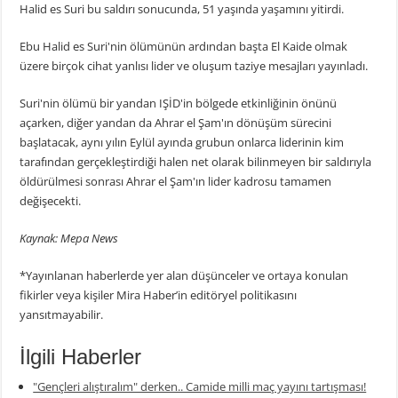
Halid es Suri bu saldırı sonucunda, 51 yaşında yaşamını yitirdi.
Ebu Halid es Suri'nin ölümünün ardından başta El Kaide olmak
üzere birçok cihat yanlısı lider ve oluşum taziye mesajları yayınladı.
Suri'nin ölümü bir yandan IŞİD'in bölgede etkinliğinin önünü
açarken, diğer yandan da Ahrar el Şam'ın dönüşüm sürecini
başlatacak, aynı yılın Eylül ayında grubun onlarca liderinin kim
tarafından gerçekleştirdiği halen net olarak bilinmeyen bir saldırıyla
öldürülmesi sonrası Ahrar el Şam'ın lider kadrosu tamamen
değişecekti.
Kaynak: Mepa News
*Yayınlanan haberlerde yer alan düşünceler ve ortaya konulan
fikirler veya kişiler Mira Haber’in editöryel politikasını
yansıtmayabilir.
İlgili Haberler
"Gençleri alıştıralım" derken.. Camide milli maç yayını tartışması!