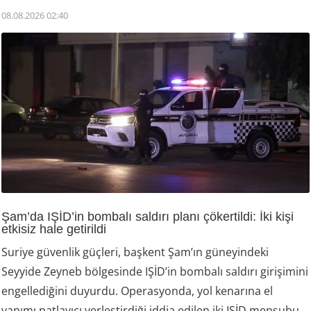
08.08.2026 02:40
Şam’da IŞİD’in bombalı saldırı planı çökertildi: İki kişi
etkisiz hale getirildi
Suriye güvenlik güçleri, başkent Şam’ın güneyindeki
Seyyide Zeyneb bölgesinde IŞİD’in bombalı saldırı girişimini
engellediğini duyurdu. Operasyonda, yol kenarına el
yapımı patlayıcı yerleştirdiği iddia edilen iki IŞİD mensubu