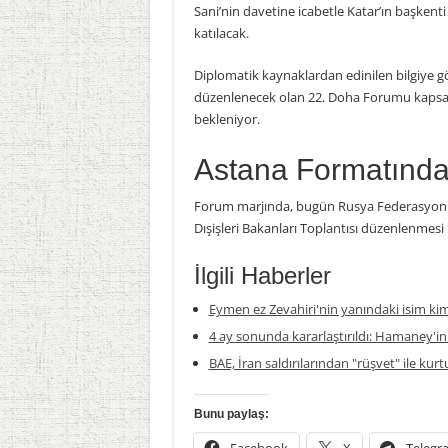
Sani’nin davetine icabetle Katar’ın başken
katılacak.
Diplomatik kaynaklardan edinilen bilgiye gör
düzenlenecek olan 22. Doha Forumu kapsamı
bekleniyor.
Astana Formatınd
Forum marjında, bugün Rusya Federasyonu ve
Dışişleri Bakanları Toplantısı düzenlenmesi 
İlgili Haberler
Eymen ez Zevahiri'nin yanındaki isim ki
4 ay sonunda kararlaştırıldı: Hamaney'in
BAE, İran saldırılarından "rüşvet" ile kur
Bunu paylaş: