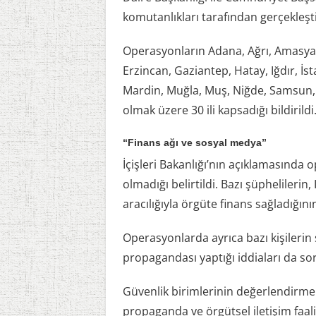
komutanlıkları tarafından gerçekleştir
Operasyonların Adana, Ağrı, Amasya, 
Erzincan, Gaziantep, Hatay, Iğdır, İst
Mardin, Muğla, Muş, Niğde, Samsun, S
olmak üzere 30 ili kapsadığı bildirildi
“Finans ağı ve sosyal medya”
İçişleri Bakanlığı’nın açıklamasında o
olmadığı belirtildi. Bazı şüphelilerin, 
aracılığıyla örgüte finans sağladığının 
Operasyonlarda ayrıca bazı kişilerin
propagandası yaptığı iddiaları da s
Güvenlik birimlerinin değerlendirmel
propaganda ve örgütsel iletişim faali