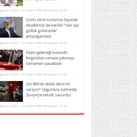
Ağustos 2026 | 23 Safer 1448 Perşembe 23:10
Çin’in vitrin turlarına Diyanet
Akademisi de katıldı! “Her şey
güllük gülistanlık”
propagandası
Ağustos 2026 | 23 Safer 1448 Perşembe 20:28
İslam geleneği kazandı:
Kırgızistan cenaze yakmayı
tamamen yasakladı
Ağustos 2026 | 23 Safer 1448 Perşembe 17:24
Çin BM’de ahlak dersi mi
veriyor? Uygurlara zulmedip
Suriye’ye tehdit savurdu!
Ağustos 2026 | 23 Safer 1448 Perşembe 16:10