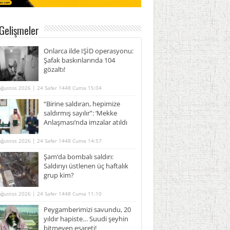
Gelişmeler
Onlarca ilde IŞİD operasyonu:
Şafak baskınlarında 104
gözaltı!
Ağustos 2026 | 24 Safer 1448 Cuma 15:04
“Birine saldıran, hepimize
saldırmış sayılır”: ‘Mekke
Anlaşması’nda imzalar atıldı
Ağustos 2026 | 24 Safer 1448 Cuma 14:57
Şam’da bombalı saldırı:
Saldırıyı üstlenen üç haftalık
grup kim?
Ağustos 2026 | 24 Safer 1448 Cuma 11:10
Peygamberimizi savundu, 20
yıldır hapiste… Suudi şeyhin
bitmeyen esareti!