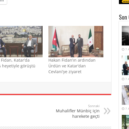
am
Son 
7 
Fidan, Katar’da
Hakan Fidan’ın ardından
heyetiyle görüştü
Ürdün ve Katar’dan
Cevlani’ye ziyaret
7 
Sonraki
7 
Muhalifler Münbiç için
harekete geçti