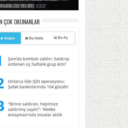
ınların üzerine ateş açıldı”
’a misilleme tehdidi!
ı… İsrail’in “timsah” planına fren!
tlar başladı
ldı, kabus yaşatıldı!
EN ÇOK OKUNANLAR
📊 Bu Ay
🔥 Bugün
📅 Bu Hafta
1
Şam’da bombalı saldırı: Saldırıyı
üstlenen üç haftalık grup kim?
2
Onlarca ilde IŞİD operasyonu:
Şafak baskınlarında 104 gözaltı!
3
"Birine saldıran, hepimize
saldırmış sayılır": 'Mekke
Anlaşması'nda imzalar atıldı