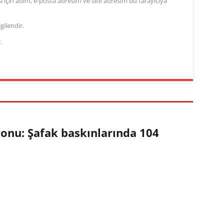
için adım, e-posta adresim ve site adresim bu tarayıcıya
gilendir.
.
yonu: Şafak baskınlarında 104