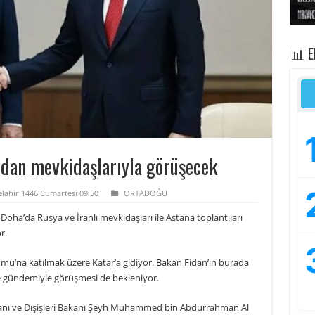
“Kad
Irak
yapt
kayı
bası
📊 
Fidan mevkidaşlarıyla görüşecek
elahir 1446 Cumartesi 09:50
ORTADOĞU
oha’da Rusya ve İranlı mevkidaşları ile Astana toplantıları
r.
umu’na katılmak üzere Katar’a gidiyor. Bakan Fidan’ın burada
iye gündemiyle görüşmesi de bekleniyor.
kanı ve Dışişleri Bakanı Şeyh Muhammed bin Abdurrahman Al