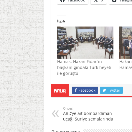
Facebook
X
Telegr
İlgili
Hamas, Hakan Fidan’ın
Hakan 
başkanlığındaki Türk heyeti
Hamas 
ile görüştü
Facebook
Twitter
Paylaş
Öncesi
ABD’ye ait bombardıman
uçağı Suriye semalarında