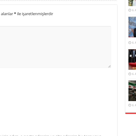
6 
 alanlar
*
ile işaretlenmişlerdir
6 
6 
6 