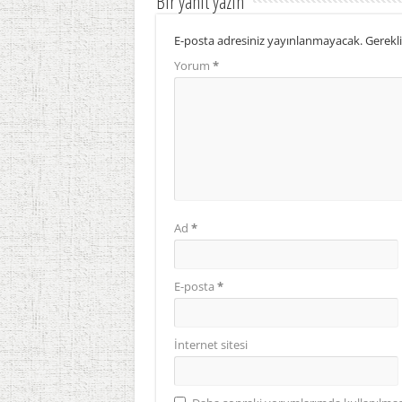
Bir yanıt yazın
E-posta adresiniz yayınlanmayacak.
Gerekli
Yorum
*
Ad
*
E-posta
*
İnternet sitesi