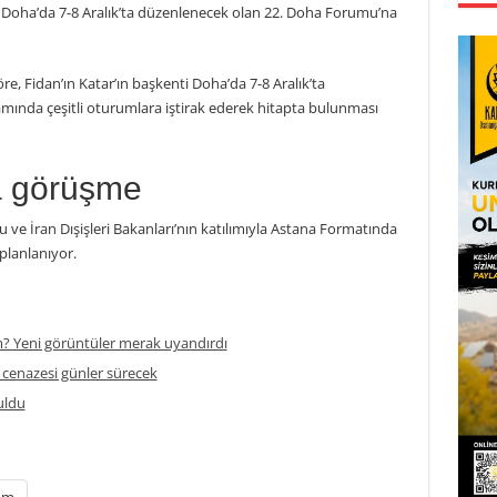
ti Doha’da 7-8 Aralık’ta düzenlenecek olan 22. Doha Forumu’na
e, Fidan’ın Katar’ın başkenti Doha’da 7-8 Aralık’ta
nda çeşitli oturumlara iştirak ederek hitapta bulunması
a görüşme
 İran Dışişleri Bakanları’nın katılımıyla Astana Formatında
planlanıyor.
m? Yeni görüntüler merak uyandırdı
 cenazesi günler sürecek
tuldu