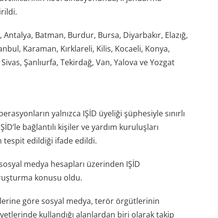
ildi.
Antalya, Batman, Burdur, Bursa, Diyarbakır, Elazığ,
anbul, Karaman, Kırklareli, Kilis, Kocaeli, Konya,
ivas, Şanlıurfa, Tekirdağ, Van, Yalova ve Yozgat
.
perasyonların yalnızca IŞİD üyeliği şüphesiyle sınırlı
IŞİD’le bağlantılı kişiler ve yardım kuruluşları
tespit edildiği ifade edildi.
 sosyal medya hesapları üzerinden IŞİD
oruşturma konusu oldu.
erine göre sosyal medya, terör örgütlerinin
yetlerinde kullandığı alanlardan biri olarak takip