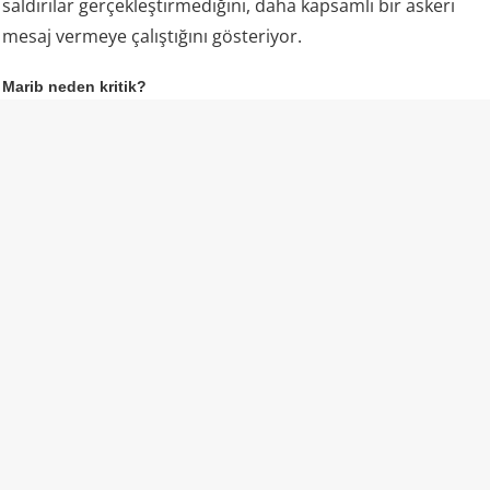
saldırılar gerçekleştirmediğini, daha kapsamlı bir askeri
mesaj vermeye çalıştığını gösteriyor.
Marib neden kritik?
Husilerin özellikle Marib’i hedef alması dikkat çekiyor.
Marib, Yemen hükümetinin kuzeydeki en önemli
kalelerinden biri olmasının yanı sıra ülkenin enerji
kaynakları açısından da stratejik öneme sahip. Bölgedeki
petrol ve doğal gaz sahaları ile enerji altyapısı, Yemen’deki
güç mücadelesinin en önemli unsurlarından biri.
Dolayısıyla Marib çevresindeki askeri hareketlilik, yalnızca
cephe hattındaki bir çatışma anlamına gelmiyor. Husilerin
burada hükümet güçlerine yönelik baskıyı artırması,
Yemen hükümetinin kontrolündeki enerji kaynakları ve
stratejik ulaşım hatları üzerindeki dengeleri de
değiştirebilir.