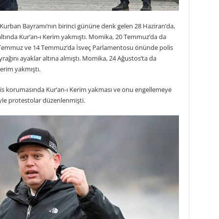
Kurban Bayramı’nın birinci gününe denk gelen 28 Haziran’da,
ltında Kur’an-ı Kerim yakmıştı. Momika, 20 Temmuz’da da
1 Temmuz ve 14 Temmuz’da İsveç Parlamentosu önünde polis
yrağını ayaklar altına almıştı. Momika, 24 Ağustos’ta da
erim yakmıştı.
lis korumasında Kur’an-ı Kerim yakması ve onu engellemeye
yle protestolar düzenlenmişti.