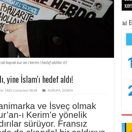
kayı
bası
sivi
“Op
işga
📊 
ak kapak kur an i kerim i hedef aldilar 01
, yine İslam’ı hedef aldı!
afer 1445 Cumartesi 08:48
AVRUPA
,
DÜNYA
animarka ve İsveç olmak
r’an-ı Kerim’e yönelik
dırılar sürüyor. Fransız