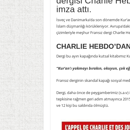
dergisi Charlie Heb
imza attı.
İsveç ve Danimarka’da son dönemde Kur’an-ı Ke
İslam düşmanlığı körükleniyor. Avrupa’dak
çizimleriyle meşhur Fransız dergi Charlie H
CHARLIE HEBDO’DA
Dergi bu ayın kapağında kutsal kitabımız Kur’
“Kur’an’ı yakmayı bırakın, okuyun, çok e
Fransız derginin skandal kapağı sosyal med
Dergi, daha önce de peygamberimiz (s.a.v) i
tepkisine rağmen geri adım atmayınca 2015 y
ve 12 kişi bu saldırıda ölmüştü.