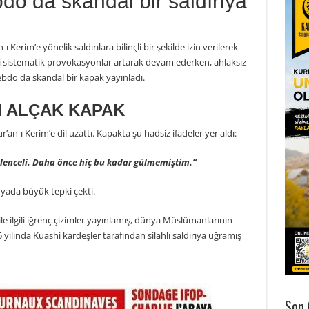
do da skandal bir saldırıya
rim’e yönelik saldırılara bilinçli bir şekilde izin verilerek
i sistematik provokasyonlar artarak devam ederken, ahlaksız
ebdo da skandal bir kapak yayınladı.
N ALÇAK KAPAK
an-ı Kerim’e dil uzattı. Kapakta şu hadsiz ifadeler yer aldı:
ğlenceli. Daha önce hiç bu kadar gülmemiştim.”
yada büyük tepki çekti.
le ilgili iğrenç çizimler yayınlamış, dünya Müslümanlarının
ılında Kuashi kardeşler tarafından silahlı saldırıya uğramış
Son 