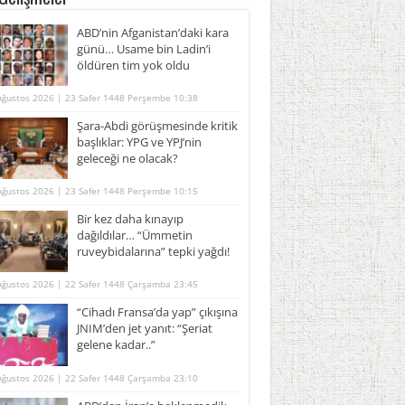
ABD’nin Afganistan’daki kara
günü… Usame bin Ladin’i
öldüren tim yok oldu
Ağustos 2026 | 23 Safer 1448 Perşembe 10:38
Şara-Abdi görüşmesinde kritik
başlıklar: YPG ve YPJ’nin
geleceği ne olacak?
Ağustos 2026 | 23 Safer 1448 Perşembe 10:15
Bir kez daha kınayıp
dağıldılar… “Ümmetin
ruveybidalarına” tepki yağdı!
Ağustos 2026 | 22 Safer 1448 Çarşamba 23:45
“Cihadı Fransa’da yap” çıkışına
JNIM’den jet yanıt: “Şeriat
gelene kadar..”
Ağustos 2026 | 22 Safer 1448 Çarşamba 23:10