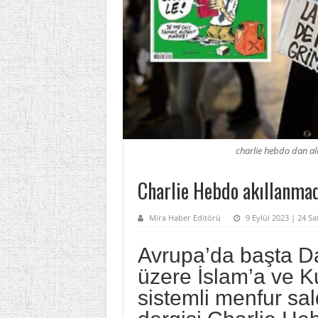
charlie hebdo dan alc
Charlie Hebdo akıllanmadı
Mira Haber Editörü
9 Eylül 2023 | 24 S
Avrupa’da başta D
üzere İslam’a ve Ku
sistemli menfur sal