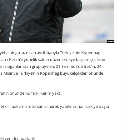
etçi bir grup, nisan ayı itibarıyla Türkiye’nin Kopenhag
an-ı Kerim’e yönelik saldırı düzenlemeye başlamıştı. İslam
en sloganlar atan grup üyeleri, 21 Temmuz’da Irak’ın, 24
a Mısır ve Türkiye’nin Kopenhag büyükelçilikleri önünde
nin önünde Kur’an-ı Kerim yaktı.
yetkili makamlardan izin alınarak yapılmasına, Türkiye başta
eği yeniden başladı!