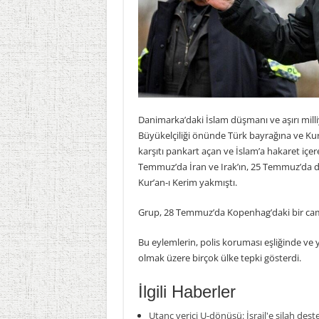
Danimarka’daki İslam düşmanı ve aşırı milliy
Büyükelçiliği önünde Türk bayrağına ve Kur’
karşıtı pankart açan ve İslam’a hakaret içer
Temmuz’da İran ve Irak’ın, 25 Temmuz’da d
Kur’an-ı Kerim yakmıştı.
Grup, 28 Temmuz’da Kopenhag’daki bir cami
Bu eylemlerin, polis koruması eşliğinde ve 
olmak üzere birçok ülke tepki gösterdi.
İlgili Haberler
Utanç verici U-dönüşü: İsrail'e silah dest