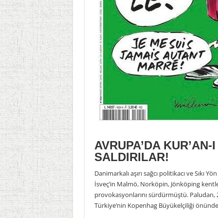
AVRUPA’DA KUR’AN-I
SALDIRILAR!
Danimarkalı aşırı sağcı politikacı ve Sıkı Yö
İsveç’in Malmö, Norköpin, Jönköping kentle
provokasyonlarını sürdürmüştü. Paludan, 21
Türkiye’nin Kopenhag Büyükelçiliği önünde 