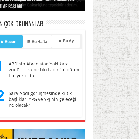
tlar başladı
ldı, kabus yaşatıldı!
ller hedef oldu!
erasyonu başlatıyoruz”
li
EN ÇOK OKUNANLAR
📊 Bu Ay
🔥 Bugün
📅 Bu Hafta
1
ABD'nin Afganistan'daki kara
günü... Usame bin Ladin'i öldüren
tim yok oldu
2
Şara-Abdi görüşmesinde kritik
başlıklar: YPG ve YPJ'nin geleceği
ne olacak?