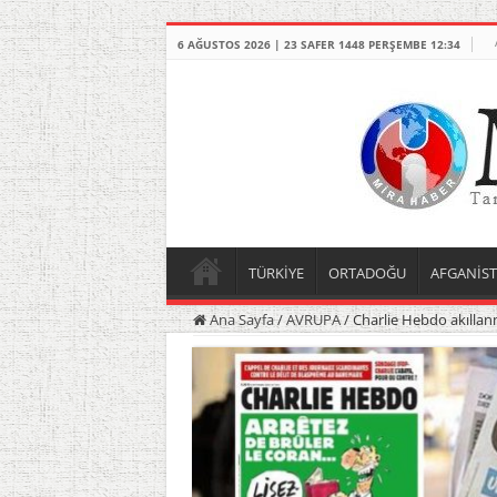
6 AĞUSTOS 2026 | 23 SAFER 1448 PERŞEMBE 12:34
TÜRKİYE
ORTADOĞU
AFGANİS
Ana Sayfa
/
AVRUPA
/
Charlie Hebdo akıllanm