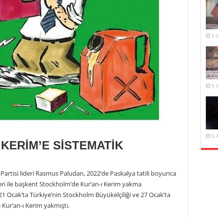
5 
5 
5 
 KERİM’E SİSTEMATİK
n Partisi lideri Rasmus Paludan, 2022’de Paskalya tatili boyunca
ri ile başkent Stockholm’de Kur’an-ı Kerim yakma
 Ocak’ta Türkiye’nin Stockholm Büyükelçiliği ve 27 Ocak’ta
Kur’an-ı Kerim yakmıştı.