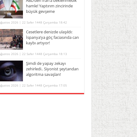
ABD’den İran’a beklenmedik
hamle! Yaptırım zincirinde
büyük gevşeme
Ağustos 2026 | 22 Safer 1448 Çarşamba 18:42
Cesetlere denizde ulaşıldı:
İspanya’ya göç faciasında can
kaybı artıyor!
Ağustos 2026 | 22 Safer 1448 Çarşamba 18:13
Şimdi de yapay zekayı
zehirledi.. Siyonist şeytandan
algoritma savaşları!
Ağustos 2026 | 22 Safer 1448 Çarşamba 17:05