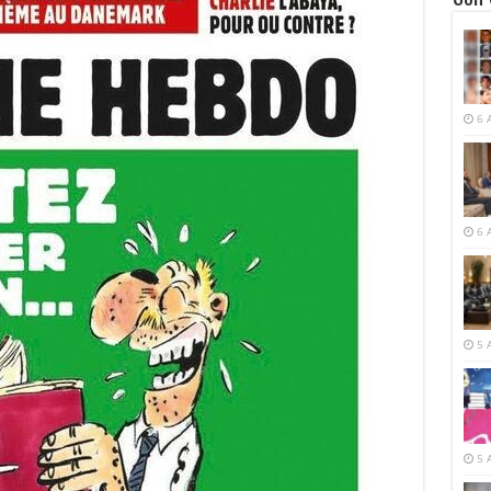
6 
6 
5 
5 