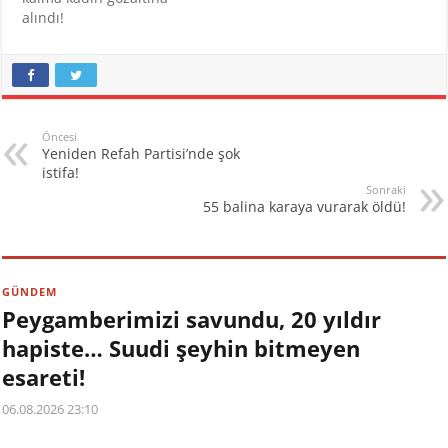
alındı!
Öncesi
Yeniden Refah Partisi’nde şok
istifa!
Sonraki
55 balina karaya vurarak öldü!
GÜNDEM
Peygamberimizi savundu, 20 yıldır
hapiste… Suudi şeyhin bitmeyen
esareti!
06.08.2026 23:10