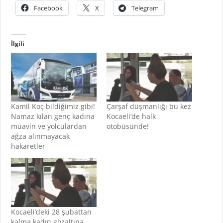
Facebook
X
Telegram
İlgili
Kamil Koç bildiğimiz gibi!
Çarşaf düşmanlığı bu kez
Namaz kılan genç kadına
Kocaeli’de halk
muavin ve yolculardan
otobüsünde!
ağza alınmayacak
hakaretler
Kocaeli’deki 28 şubattan
kalma kadın gözaltına