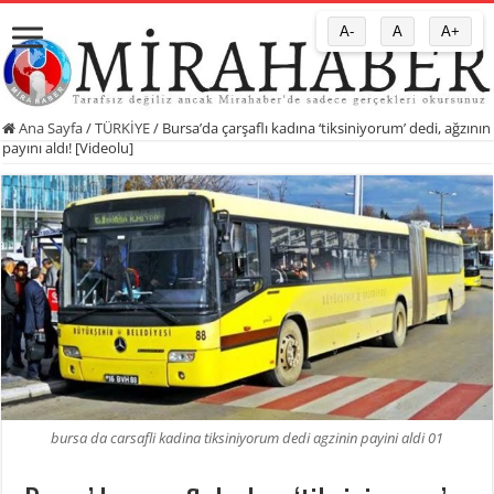
A-
A
A+
Ana Sayfa
/
TÜRKİYE
/
Bursa’da çarşaflı kadına ‘tiksiniyorum’ dedi, ağzının
payını aldı! [Videolu]
bursa da carsafli kadina tiksiniyorum dedi agzinin payini aldi 01