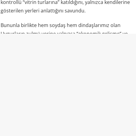
kontrollü “vitrin turlarına” katıldığını, yalnızca kendilerine
gösterilen yerleri anlattığını savundu.
Bununla birlikte hem soydaş hem dindaşlarımız olan
Uygurların zulmü yerine yalnızca “ekonomik gelişme” ve
“fabrikalar” gündemde oldu.
“Camiler ibadete açık” propagandasının gerçek yüzü
Uluslararası raporlar ve uydu analizleri, lanse edilenden
farklı bir tablo çiziyor: Bölgedeki camilerin büyük kısmı
yıkılmış veya hasar görmüş durumda; kalanlar ağır
güvenlik ve kamera kontrolü altında. Ezan dışarıdan
okunmuyor, başörtülü kadınlar sokakta nadiren görülüyor,
gençler camiye alınmıyor, Kur’an eğitimi kısıtlanıyor.
Uygurca resmi kurumlarda ve eğitimde fiilen bastırılıyor,
çocuklar Çince ile büyütülüyor.