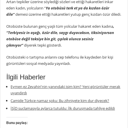
Artan tepkiler üzerine söylediği sözleri ve ettiği hakaretleri inkar
eden kadın, yolcuların “
Ya otobüsü terk et ya da kızdan özür
dile”
demesi üzerine ettiği hakaretleri yutup genç kızdan özür diledi.
Otobüste bulunan genç-yaşlı tüm yolcular hakaret eden kadına
,
“Terbiyesiz in aşağı, özür dile, saygı duyacaksın, tiksiniyorsan
otobüse değil taksiye bin git, çıplak olunca sesiniz
çıkmıyor”
diyerek tepki gösterdi.
Otobüsteki o tartışma anlarını cep telefonu ile kaydeden bir kişi
görüntüleri sosyal medyada yayınladı.
İlgili Haberler
Eymen ez Zevahiri'nin yanındaki isim kim? Yeni görüntüler merak
uyandırdı
Camide Türkçe namaz şoku: Bu zihniyete kim dur diyecek?
İŞİD suçlamasıyla aylarca tutuldu: İlk duruşmada tahliye edildi
Bunu paylaş: