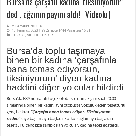
Bursa’da çarşaflı kadına ‘tiksiniyorum’
dedi, ağzının payını aldı! [Videolu]
Mira Haber Editörü
17 Temmuz 2023 | 29 Zilhicce 1444 Pazartesi 16:31
TÜRKİYE
,
VİDEOLU HABER
Bursa’da toplu taşımaya
binen bir kadına ‘çarşafınla
bana temas ediyorsun,
tiksiniyorum’ diyen kadına
haddini diğer yolcular bildirdi.
Bursa’da B39 numaralı küçük otobüste dün akşam saat 20:00
sıralarında binen bir kadın, aynı otobüste yolculuk eden tesettürlü
genç bir kıza,
“Çarşafın bana temas ediyor. Tiksiniyorum
sizden”
diye bağırmaya başladı. Korkup ağlamaya başlayan
tesettürlü genç kıza sahip çıkan yolcular, kadına tepki gösterdi.