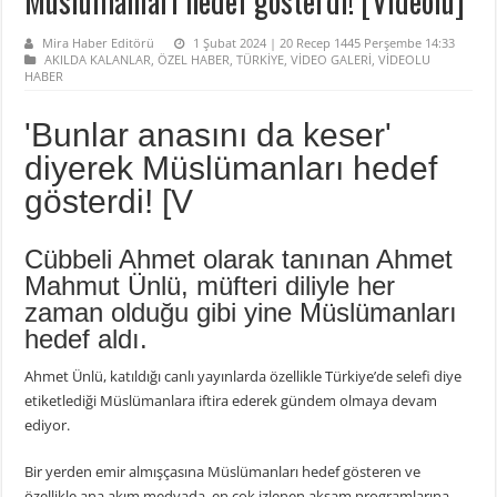
Müslümanları hedef gösterdi! [Videolu]
Mira Haber Editörü
1 Şubat 2024 | 20 Recep 1445 Perşembe 14:33
AKILDA KALANLAR
,
ÖZEL HABER
,
TÜRKİYE
,
VİDEO GALERİ
,
VİDEOLU
HABER
'Bunlar anasını da keser'
diyerek Müslümanları hedef
gösterdi! [V
Cübbeli Ahmet olarak tanınan Ahmet
Mahmut Ünlü, müfteri diliyle her
zaman olduğu gibi yine Müslümanları
hedef aldı.
Ahmet Ünlü, katıldığı canlı yayınlarda özellikle Türkiye’de selefi diye
etiketlediği Müslümanlara iftira ederek gündem olmaya devam
ediyor.
Bir yerden emir almışçasına Müslümanları hedef gösteren ve
özellikle ana akım medyada, en çok izlenen akşam programlarına