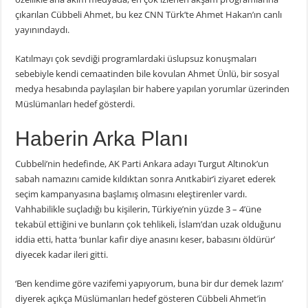
çıkarılan Cübbeli Ahmet, bu kez CNN Türk’te Ahmet Hakan’ın canlı
yayınındaydı.
Katılmayı çok sevdiği programlardaki üslupsuz konuşmaları
sebebiyle kendi cemaatinden bile kovulan Ahmet Ünlü, bir sosyal
medya hesabında paylaşılan bir habere yapılan yorumlar üzerinden
Müslümanları hedef gösterdi.
Haberin Arka Planı
Cubbeli’nin hedefinde, AK Parti Ankara adayı Turgut Altınok’un
sabah namazını camide kıldıktan sonra Anıtkabir’i ziyaret ederek
seçim kampanyasına başlamış olmasını eleştirenler vardı.
Vahhabilikle suçladığı bu kişilerin, Türkiye’nin yüzde 3 – 4’üne
tekabül ettiğini ve bunların çok tehlikeli, İslam’dan uzak olduğunu
iddia etti, hatta ‘bunlar kafir diye anasını keser, babasını öldürür’
diyecek kadar ileri gitti.
‘Ben kendime göre vazifemi yapıyorum, buna bir dur demek lazım’
diyerek açıkça Müslümanları hedef gösteren Cübbeli Ahmet’in