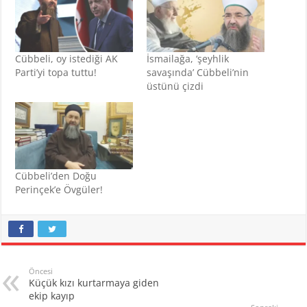
Cübbeli, oy istediği AK
İsmailağa, ‘şeyhlik
Parti’yi topa tuttu!
savaşında’ Cübbeli’nin
üstünü çizdi
Cübbeli’den Doğu
Perinçek’e Övgüler!
Öncesi
Küçük kızı kurtarmaya giden
ekip kayıp