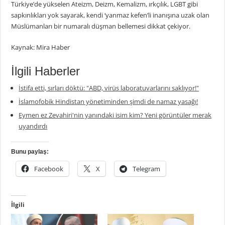
Türkiye’de yükselen Ateizm, Deizm, Kemalizm, ırkçılık, LGBT gibi
sapkınlıkları yok sayarak, kendi ‘yanmaz kefen’li inanışına uzak olan
Müslümanları bir numaralı düşman bellemesi dikkat çekiyor.
Kaynak: Mira Haber
İlgili Haberler
İstifa etti, sırları döktü: "ABD, virüs laboratuvarlarını saklıyor!"
İslamofobik Hindistan yönetiminden şimdi de namaz yasağı!
Eymen ez Zevahiri'nin yanındaki isim kim? Yeni görüntüler merak
uyandırdı
Bunu paylaş:
Facebook
X
Telegram
İlgili