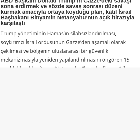
ABD Başkanı Donald Trump’ın Gazze’deki savaşı
sona erdirmek ve sözde savaş sonrası düzeni
kurmak amacıyla ortaya koyduğu plan, katil İsrail
Başbakanı Binyamin Netanyahu’nun açık itirazıyla
karşılaştı
Trump yönetiminin Hamas’ın silahsızlandırılması,
soykırımcı İsrail ordusunun Gazze’den aşamalı olarak
çekilmesi ve bölgenin uluslararası bir güvenlik
mekanizmasıyla yeniden yapılandırılmasını öngören 15
maddelik yol haritasını Netanyahu “kabul edilemez” ilan
etti.
Netanyahu, Pazar günü yaptığı açıklamayla İsrail’in söz
konusu 15 maddelik belgeyi kabul etmediğini ve İsrail
ordusunun Hamas tamamen silahsızlandırılmadan
Gazze’den çekilmeyeceğini söyledi. Katil başbakan,
silahsızlanma şartının yalnızca ağır silahlarla sınırlı
olmadığını, Hamas’ın elindeki hafif silahlar dahil tüm