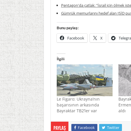
Pentagon'da çatlak: "İsrail için ölmek is
Gümrük memurlarını hedef alan IŞİD pus
Bunu paylaş:
Facebook
X
Telegr
İlgili
Le Figaro: Ukrayna’nın
Bayrak
başarısının arkasında
Ermeni
Bayraktar TB2’ler var
aldı
Facebook
Twitter
Paylaş