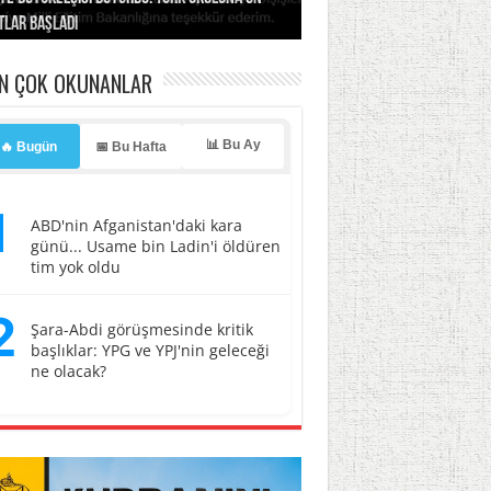
tlar başladı
ldı, kabus yaşatıldı!
ller hedef oldu!
erasyonu başlatıyoruz”
li
EN ÇOK OKUNANLAR
📊 Bu Ay
🔥 Bugün
📅 Bu Hafta
1
ABD'nin Afganistan'daki kara
günü... Usame bin Ladin'i öldüren
tim yok oldu
2
Şara-Abdi görüşmesinde kritik
başlıklar: YPG ve YPJ'nin geleceği
ne olacak?