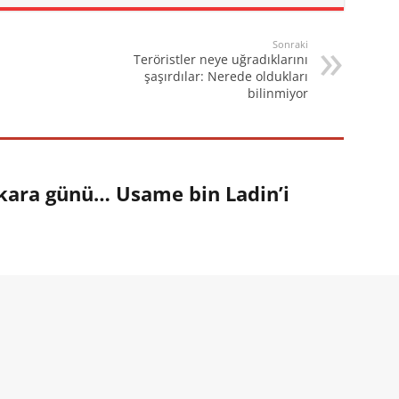
Sonraki
Teröristler neye uğradıklarını
şaşırdılar: Nerede oldukları
bilinmiyor
 kara günü… Usame bin Ladin’i