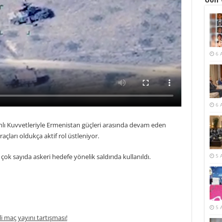
6 
6 
hlı Kuvvetleriyle Ermenistan güçleri arasında devam eden
çları oldukça aktif rol üstleniyor.
çok sayıda askeri hedefe yönelik saldırıda kullanıldı.
5 
5 
li maç yayını tartışması!