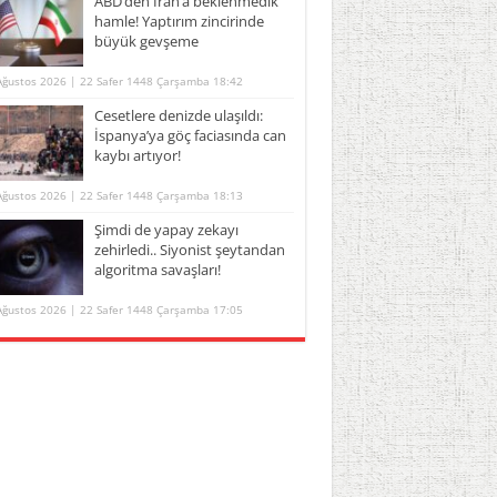
ABD’den İran’a beklenmedik
hamle! Yaptırım zincirinde
büyük gevşeme
Ağustos 2026 | 22 Safer 1448 Çarşamba 18:42
Cesetlere denizde ulaşıldı:
İspanya’ya göç faciasında can
kaybı artıyor!
Ağustos 2026 | 22 Safer 1448 Çarşamba 18:13
Şimdi de yapay zekayı
zehirledi.. Siyonist şeytandan
algoritma savaşları!
Ağustos 2026 | 22 Safer 1448 Çarşamba 17:05