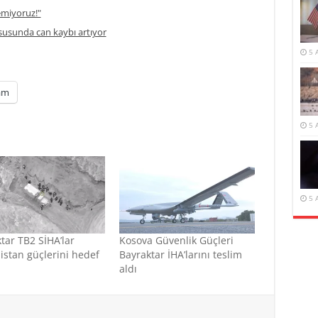
temiyoruz!"
usunda can kaybı artıyor
5 
am
5 
5 
tar TB2 SİHA’lar
Kosova Güvenlik Güçleri
stan güçlerini hedef
Bayraktar İHA’larını teslim
aldı