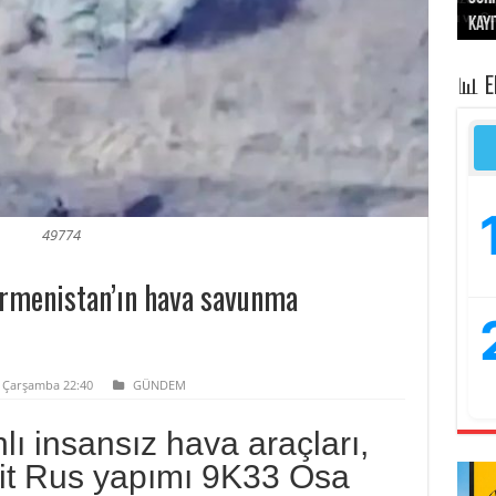
kayı
bası
sivi
“Op
işga
📊 
49774
Ermenistan’ın hava savunma
2 Çarşamba 22:40
GÜNDEM
lı insansız hava araçları,
ait Rus yapımı 9K33 Osa