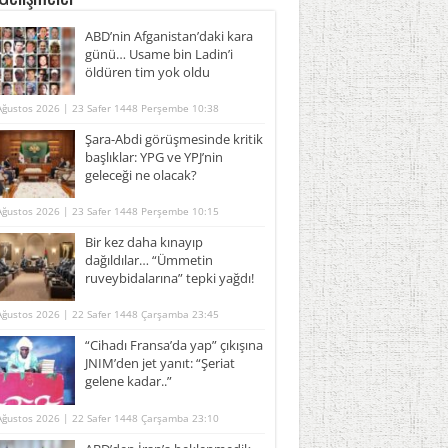
ABD’nin Afganistan’daki kara
günü… Usame bin Ladin’i
öldüren tim yok oldu
Ağustos 2026 | 23 Safer 1448 Perşembe 10:38
Şara-Abdi görüşmesinde kritik
başlıklar: YPG ve YPJ’nin
geleceği ne olacak?
Ağustos 2026 | 23 Safer 1448 Perşembe 10:15
Bir kez daha kınayıp
dağıldılar… “Ümmetin
ruveybidalarına” tepki yağdı!
Ağustos 2026 | 22 Safer 1448 Çarşamba 23:45
“Cihadı Fransa’da yap” çıkışına
JNIM’den jet yanıt: “Şeriat
gelene kadar..”
Ağustos 2026 | 22 Safer 1448 Çarşamba 23:10