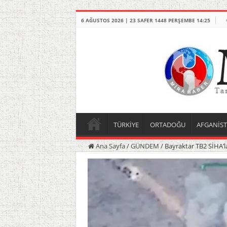
6 AĞUSTOS 2026 | 23 SAFER 1448 PERŞEMBE 14:25
TÜRKİYE
ORTADOĞU
AFGANİS
Ana Sayfa
/
GÜNDEM
/
Bayraktar TB2 SİHA’l