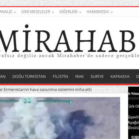
ANALİZ
DİNİ MESELELER
DİĞERLERİ
HAKKIMIZDA
TAN
DOĞU TÜRKİSTAN
FİLİSTİN
IRAK
SURİYE
KAFKASYA
D
ar Ermenistan’ın hava savunma sistemini imha etti
Suri
Uygu
İşga
ABD 
Kuve