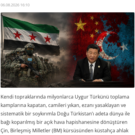
06.08.2026 16:10
Kendi topraklarında milyonlarca Uygur Türkünü toplama
kamplarına kapatan, camileri yıkan, ezanı yasaklayan ve
sistematik bir soykırımla Doğu Türkistan’ı adeta dünya ile
bağı koparılmış bir açık hava hapishanesine dönüştüren
Çin, Birleşmiş Milletler (BM) kürsüsünden küstahça ahlak