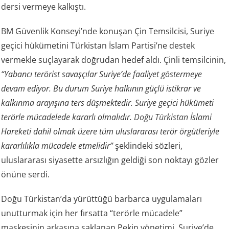
dersi vermeye kalkıştı.
BM
Güvenlik Konseyi’nde konuşan Çin Temsilcisi, Suriye
geçici hükümetini Türkistan İslam Partisi’ne destek
vermekle suçlayarak doğrudan hedef aldı. Çinli temsilcinin,
“Yabancı terörist savaşçılar Suriye’de faaliyet göstermeye
devam ediyor. Bu durum Suriye halkının güçlü istikrar ve
kalkınma arayışına ters düşmektedir. Suriye geçici hükümeti
terörle mücadelede kararlı olmalıdır.
Doğu Türkistan
İslami
Hareketi dahil olmak üzere tüm uluslararası terör örgütleriyle
kararlılıkla mücadele etmelidir”
şeklindeki sözleri,
uluslararası siyasette arsızlığın geldiği son noktayı gözler
önüne serdi.
Doğu Türkistan’da yürüttüğü barbarca uygulamaları
unutturmak için her fırsatta “terörle mücadele”
maskesinin arkasına saklanan Pekin yönetimi, Suriye’de