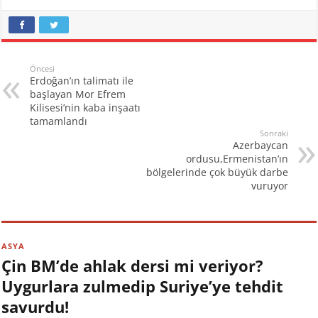
Türkiye'yi hedef alan
açıklamalar gelirken,
Erivan'ın saldırıları
yüzünden hayatını
kaybeden sivil sayısı da
Öncesi
Erdoğan’ın talimatı ile
arttı. Öte yandan
başlayan Mor Efrem
Kremlin, ABD, Rusya ve
Kilisesi’nin kaba inşaatı
Fransa'nın Dağlık
tamamlandı
Karabağ konusuyla
Sonraki
alakalı ortak açıklama
Azerbaycan
yapacağını duyurdu. 27
ordusu,Ermenistan’ın
Eylül Pazar sabahı
bölgelerinde çok büyük darbe
Ermenistan-Azerbaycan
vuruyor
cephe hattında, Ermeni…
ASYA
Çin BM’de ahlak dersi mi veriyor?
Uygurlara zulmedip Suriye’ye tehdit
savurdu!