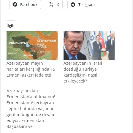
Facebook
X
Telegram
İlgili
Azerbaycan mayın
Azerbaycan’ın İsrail
haritaları karşılığında 15
dostluğu Türkiye
Ermeni askeri iade etti
kardeşliğini nasıl
etkileyecek?
Azerbaycan’dan
Ermenistan’a ultimatom!
Ermenistan-Azerbaycan
cephe hattında yaşanan
gerilim bugün de devam
ediyor. Ermenistan
Başbakanı ve
Cumhubaşkanı'ndan