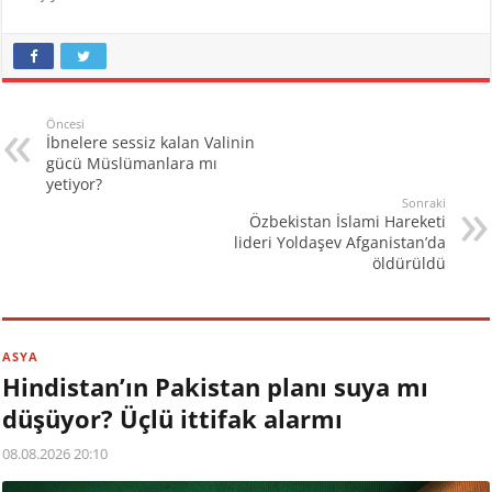
Öncesi
İbnelere sessiz kalan Valinin
gücü Müslümanlara mı
yetiyor?
Sonraki
Özbekistan İslami Hareketi
lideri Yoldaşev Afganistan’da
öldürüldü
ASYA
Hindistan’ın Pakistan planı suya mı
düşüyor? Üçlü ittifak alarmı
08.08.2026 20:10