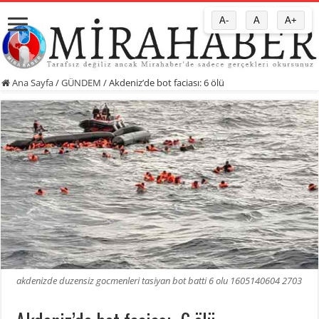
A-
A
A+
Ana Sayfa
/
GÜNDEM
/
Akdeniz’de bot faciası: 6 ölü
akdenizde duzensiz gocmenleri tasiyan bot batti 6 olu 1605140604 2703