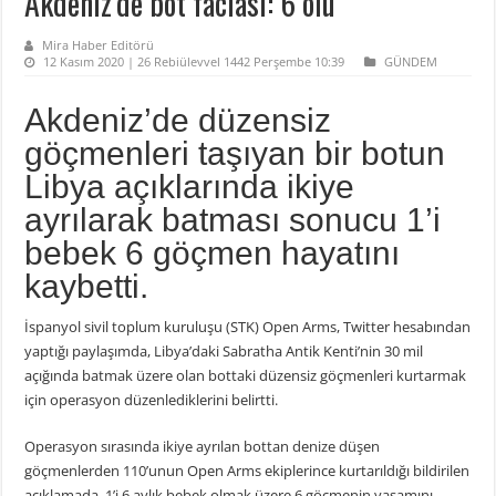
Akdeniz’de bot faciası: 6 ölü
Mira Haber Editörü
12 Kasım 2020 | 26 Rebiülevvel 1442 Perşembe 10:39
GÜNDEM
Akdeniz’de düzensiz
göçmenleri taşıyan bir botun
Libya açıklarında ikiye
ayrılarak batması sonucu 1’i
bebek 6 göçmen hayatını
kaybetti.
İspanyol sivil toplum kuruluşu (STK) Open Arms, Twitter hesabından
yaptığı paylaşımda, Libya’daki Sabratha Antik Kenti’nin 30 mil
açığında batmak üzere olan bottaki düzensiz göçmenleri kurtarmak
için operasyon düzenlediklerini belirtti.
Operasyon sırasında ikiye ayrılan bottan denize düşen
göçmenlerden 110’unun Open Arms ekiplerince kurtarıldığı bildirilen
açıklamada, 1’i 6 aylık bebek olmak üzere 6 göçmenin yaşamını