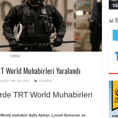
“Kad
Irak
yapt
kayı
bası
📊 
138962
T World Muhabirleri Yaralandı
Şevval 1441 Salı 09:01
GÜNDEM
rde TRT World Muhabirleri
ı, TRT World muhabiri Sally Ayhan, Lionel Donovan ve