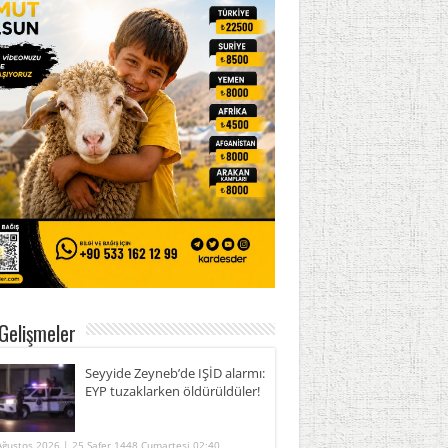
Gelişmeler
Seyyide Zeyneb’de IŞİD alarmı:
EYP tuzaklarken öldürüldüler!
Ağustos 2026 | 25 Safer 1448 Cumartesi 02:40