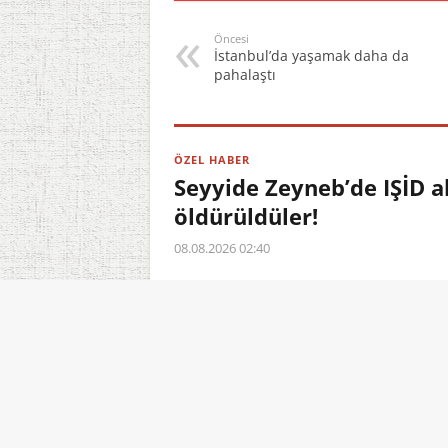
Öncesi
İstanbul’da yaşamak daha da
pahalaştı
ÖZEL HABER
Seyyide Zeyneb’de IŞİD a
öldürüldüler!
08.08.2026 02:40