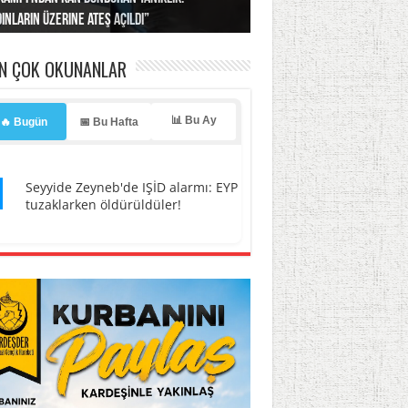
ınların üzerine ateş açıldı”
’a misilleme tehdidi!
ı… İsrail’in “timsah” planına fren!
tlar başladı
ldı, kabus yaşatıldı!
EN ÇOK OKUNANLAR
📊 Bu Ay
🔥 Bugün
📅 Bu Hafta
1
Seyyide Zeyneb'de IŞİD alarmı: EYP
tuzaklarken öldürüldüler!