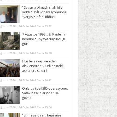
“Çatışma olmadı, silah bile
yoktu”: IŞİD operasyonunda
“yargısız infaz” iddiası
Ağustos 2026 | 24 Safer 1448 Cuma 23:22
7 Ağustos 1998… El Kaide’nin
kendini dünyaya duyurduğu
gün
Ağustos 2026 | 24 Safer 1448 Cuma 16:58
Husiler savaşı yeniden
alevlendirdi: Suudi destekli
askerlere saldırı!
Ağustos 2026 | 24 Safer 1448 Cuma 16:42
Onlarca ilde IŞİD operasyonu:
Şafak baskınlarında 104
gözaltı!
Ağustos 2026 | 24 Safer 1448 Cuma 15:04
“Birine saldıran, hepimize