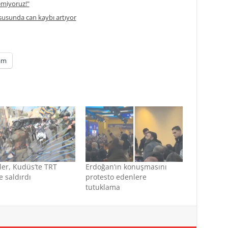
temiyoruz!"
usunda can kaybı artıyor
am
iler, Kudüs’te TRT
Erdoğan’ın konuşmasını
e saldırdı
protesto edenlere
tutuklama