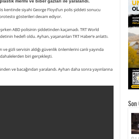
astik mermi ve biber gazları ile yaralandı.
s kentinde siyahi George Floyd’un polis şiddeti sonucu
rotesto gösterileri devam ediyor.
aşırken ABD polisinin şiddetinden kaçamadı. TRT World
etinin hedefi oldu. Ayhan, yaşananları TRT Haber’e anlattı.
ve gizli servisin aldığı güvenlik önlemlerini canlı yayında
dahalelerden biri gerçekleşti.
ğsünden ve bacağından yaralandı. Ayhan daha sonra yayınlarına
Son 
8 