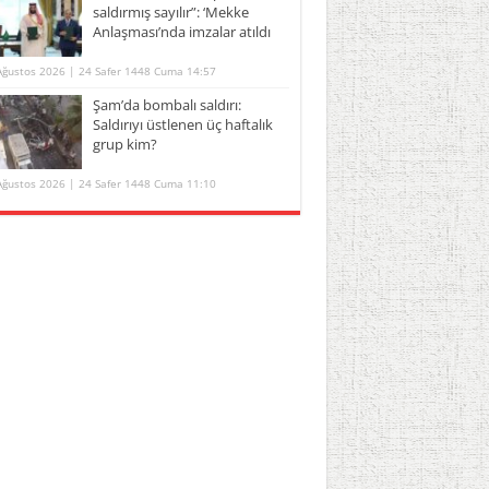
saldırmış sayılır”: ‘Mekke
Anlaşması’nda imzalar atıldı
Ağustos 2026 | 24 Safer 1448 Cuma 14:57
Şam’da bombalı saldırı:
Saldırıyı üstlenen üç haftalık
grup kim?
Ağustos 2026 | 24 Safer 1448 Cuma 11:10