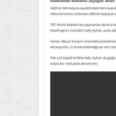
kameraman Barbaros Sayılgan atılan pl
ABD’nin Minnesota eyaletindeki Minneapoli
öldürülmesinin ardından ABD’de başlayan p
TRT World ekipleri de yaşananları ekrana t
Washington muhabiri Sally Ayhan, polis şidd
Ayhan, Beyaz Saray’ın önündeki protestoları 
aktarıyordu. O sırada kalabalığa en sert mü
Pek çok kişiyle birlikte Sally Ayhan da gö
başka bir noktadan devam etti.