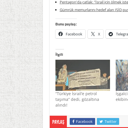
Pentagon'da çatlak: "İsrail için ölmek is
Gümrük memurlarını hedef alan IŞİD pus
Bunu paylaş:
Facebook
X
Telegr
İlgili
“Türkiye İsrail’e petrol
İşgalc
taşıma” dedi, gözaltına
ekibin
alındı!
Facebook
Twitter
Paylaş