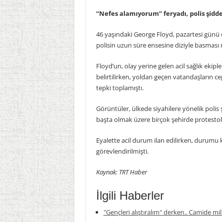
“Nefes alamıyorum” feryadı, polis şidd
46 yaşındaki George Floyd, pazartesi günü do
polisin uzun süre ensesine diziyle basması
Floyd’un, olay yerine gelen acil sağlık ekipl
belirtilirken, yoldan geçen vatandaşların c
tepki toplamıştı.
Görüntüler, ülkede siyahilere yönelik polis 
başta olmak üzere birçok şehirde protestola
Eyalette acil durum ilan edilirken, durumu k
görevlendirilmişti.
Kaynak: TRT Haber
İlgili Haberler
"Gençleri alıştıralım" derken.. Camide mil