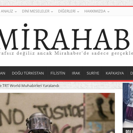
ANALİZ
DİNİ MESELELER
DİĞERLERİ
HAKKIMIZDA
TAN
DOĞU TÜRKİSTAN
FİLİSTİN
IRAK
SURİYE
KAFKASYA
D
e TRT World Muhabirleri Yaralandı
Roj 
Orta
Düny
Suri
Uygu