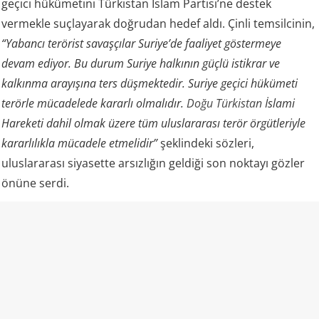
geçici hükümetini Türkistan İslam Partisi’ne destek
vermekle suçlayarak doğrudan hedef aldı. Çinli temsilcinin,
“Yabancı terörist savaşçılar Suriye’de faaliyet göstermeye
devam ediyor. Bu durum Suriye halkının güçlü istikrar ve
kalkınma arayışına ters düşmektedir. Suriye geçici hükümeti
terörle mücadelede kararlı olmalıdır.
Doğu Türkistan
İslami
Hareketi dahil olmak üzere tüm uluslararası terör örgütleriyle
kararlılıkla mücadele etmelidir”
şeklindeki sözleri,
uluslararası siyasette arsızlığın geldiği son noktayı gözler
önüne serdi.
Doğu Türkistan’da yürüttüğü barbarca uygulamaları
unutturmak için her fırsatta “terörle mücadele”
maskesinin arkasına saklanan Pekin yönetimi, Suriye’de
yaşanan zalimliğe ve zulme karşı duranlara dil uzatma
cüretinde bulundu. Yıllardır Uygur Müslümanlarının
evlerini yıkan, kadın, çocuk, yaşlı demeden insanları