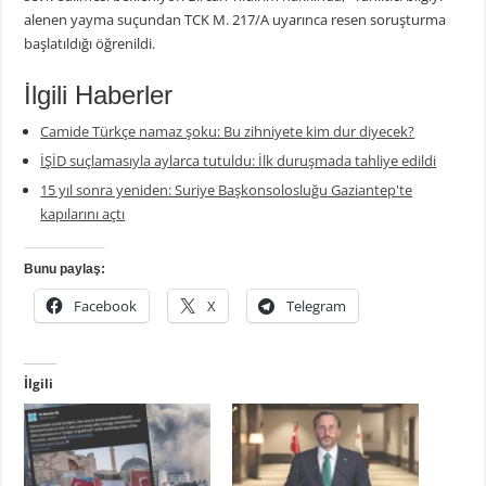
alenen yayma suçundan TCK M. 217/A uyarınca resen soruşturma
başlatıldığı öğrenildi.
İlgili Haberler
Camide Türkçe namaz şoku: Bu zihniyete kim dur diyecek?
İŞİD suçlamasıyla aylarca tutuldu: İlk duruşmada tahliye edildi
15 yıl sonra yeniden: Suriye Başkonsolosluğu Gaziantep'te
kapılarını açtı
Bunu paylaş:
Facebook
X
Telegram
İlgili