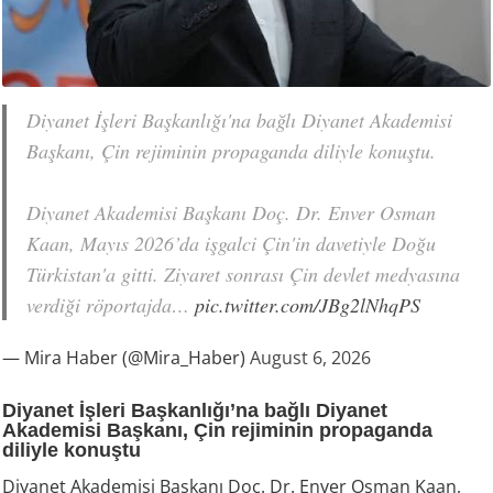
Diyanet İşleri Başkanlığı'na bağlı Diyanet Akademisi
Başkanı, Çin rejiminin propaganda diliyle konuştu.
Diyanet Akademisi Başkanı Doç. Dr. Enver Osman
Kaan, Mayıs 2026’da işgalci Çin'in davetiyle Doğu
Türkistan'a gitti. Ziyaret sonrası Çin devlet medyasına
verdiği röportajda…
pic.twitter.com/JBg2lNhqPS
— Mira Haber (@Mira_Haber)
August 6, 2026
Diyanet İşleri Başkanlığı’na bağlı Diyanet
Akademisi Başkanı, Çin rejiminin propaganda
diliyle konuştu
Diyanet Akademisi Başkanı Doç. Dr. Enver Osman Kaan,