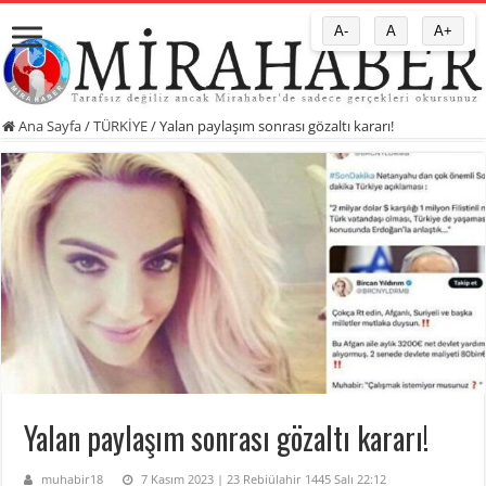
A-
A
A+
Ana Sayfa
/
TÜRKİYE
/
Yalan paylaşım sonrası gözaltı kararı!
Yalan paylaşım sonrası gözaltı kararı!
muhabir18
7 Kasım 2023 | 23 Rebiülahir 1445 Salı 22:12