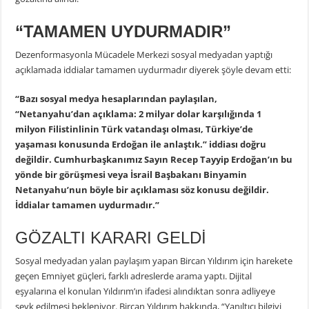
“TAMAMEN UYDURMADIR”
Dezenformasyonla Mücadele Merkezi sosyal medyadan yaptığı
açıklamada iddialar tamamen uydurmadır diyerek şöyle devam etti:
“Bazı sosyal medya hesaplarından paylaşılan,
“Netanyahu’dan açıklama: 2 milyar dolar karşılığında 1
milyon Filistinlinin Türk vatandaşı olması, Türkiye’de
yaşaması konusunda Erdoğan ile anlaştık.” iddiası doğru
değildir. Cumhurbaşkanımız Sayın Recep Tayyip Erdoğan’ın bu
yönde bir görüşmesi veya İsrail Başbakanı Binyamin
Netanyahu’nun böyle bir açıklaması söz konusu değildir.
İddialar tamamen uydurmadır.”
GÖZALTI KARARI GELDİ
Sosyal medyadan yalan paylaşım yapan Bircan Yıldırım için harekete
geçen Emniyet güçleri, farklı adreslerde arama yaptı. Dijital
eşyalarına el konulan Yıldırım’ın ifadesi alındıktan sonra adliyeye
sevk edilmesi bekleniyor. Bircan Yıldırım hakkında, “Yanıltıcı bilgiyi