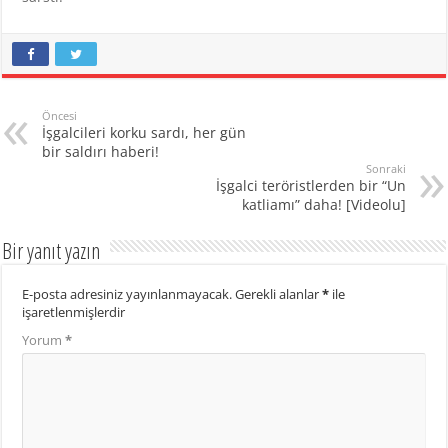
Öncesi
İşgalcileri korku sardı, her gün
bir saldırı haberi!
Sonraki
İşgalci teröristlerden bir “Un
katliamı” daha! [Videolu]
Bir yanıt yazın
E-posta adresiniz yayınlanmayacak.
Gerekli alanlar
*
ile
işaretlenmişlerdir
Yorum
*