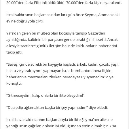
30.000’den fazla Filistinli öldürüldü, 70.000’den fazla kişi de yaralandı.
İsrail saldırısının başlamasından kırk gün önce Şeyma, Amman’daki
evine doğru yola çıktı.
Yafa’dan gelen bir mülteci olan kocasıyla tanışıp Gazze’den
ayrıldığında, kalbinin bir parçasını geride bıraktığını hissetti. Ancak
ailesiyle saatlerce günlük iletişim halinde kaldı, onların haberlerini
takip etti.
“Savaş içimde sürekli bir kaygıyla başladı. Erkek, kadın, çocuk, yaşlı,
hasta ve yaralı ayrımı yapmayan İsrail bombardımanına ilişkin
haberleri ve manzaraları izlerken neredeyse uyuyamadım” diye
konuştu.
“Gitmeseydim, kalıp onlarla birlikte ölseydim!”
“Dua edip ağlamaktan başka bir şey yapmadım” diye ekledi.
İsrail hava saldırılarının başlamasıyla birlikte Şeyma’nın ailesine
yaptığı uzun çağrılar, onların iyi olduğundan emin olmak için kısa