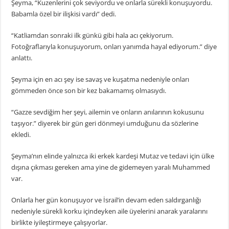
Şeyma, “Kuzenlerini çok seviyordu ve onlarla sürekli konuşuyordu.
Babamla özel bir ilişkisi vardı” dedi.
“Katliamdan sonraki ilk günkü gibi hala acı çekiyorum.
Fotoğraflarıyla konuşuyorum, onları yanımda hayal ediyorum.” diye
anlattı.
Şeyma için en acı şey ise savaş ve kuşatma nedeniyle onları
gömmeden önce son bir kez bakamamış olmasıydı.
“Gazze sevdiğim her şeyi, ailemin ve onların anılarının kokusunu
taşıyor.” diyerek bir gün geri dönmeyi umduğunu da sözlerine
ekledi.
Şeyma’nın elinde yalnızca iki erkek kardeşi Mutaz ve tedavi için ülke
dışına çıkması gereken ama yine de gidemeyen yaralı Muhammed
var.
Onlarla her gün konuşuyor ve İsrail’in devam eden saldırganlığı
nedeniyle sürekli korku içindeyken aile üyelerini anarak yaralarını
birlikte iyileştirmeye çalışıyorlar.