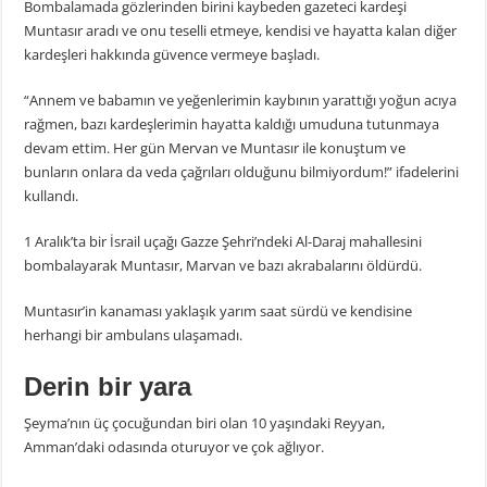
Bombalamada gözlerinden birini kaybeden gazeteci kardeşi
Muntasır aradı ve onu teselli etmeye, kendisi ve hayatta kalan diğer
kardeşleri hakkında güvence vermeye başladı.
“Annem ve babamın ve yeğenlerimin kaybının yarattığı yoğun acıya
rağmen, bazı kardeşlerimin hayatta kaldığı umuduna tutunmaya
devam ettim. Her gün Mervan ve Muntasır ile konuştum ve
bunların onlara da veda çağrıları olduğunu bilmiyordum!” ifadelerini
kullandı.
1 Aralık’ta bir İsrail uçağı Gazze Şehri’ndeki Al-Daraj mahallesini
bombalayarak Muntasır, Marvan ve bazı akrabalarını öldürdü.
Muntasır’in kanaması yaklaşık yarım saat sürdü ve kendisine
herhangi bir ambulans ulaşamadı.
Derin bir yara
Şeyma’nın üç çocuğundan biri olan 10 yaşındaki Reyyan,
Amman’daki odasında oturuyor ve çok ağlıyor.