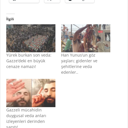
İlgili
Yürek burkan son veda:
Han Yunus’un göz
Gazze’deki en büyük
yaşları; gidenler ve
cenaze namazı!
şehitlerine veda
edenler..
Gazzeli mücahidin
duygusal veda anları
izleyenleri derinden
sarstı!