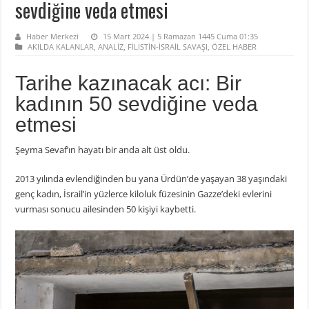
sevdiğine veda etmesi
Haber Merkezi
15 Mart 2024 | 5 Ramazan 1445 Cuma 01:35
AKILDA KALANLAR
,
ANALİZ
,
FİLİSTİN-İSRAİL SAVAŞI
,
ÖZEL HABER
Tarihe kazınacak acı: Bir
kadının 50 sevdiğine veda
etmesi
Şeyma Sevaf’ın hayatı bir anda alt üst oldu.
2013 yılında evlendiğinden bu yana Ürdün’de yaşayan 38 yaşındaki
genç kadın, İsrail’in yüzlerce kiloluk füzesinin Gazze’deki evlerini
vurması sonucu ailesinden 50 kişiyi kaybetti.