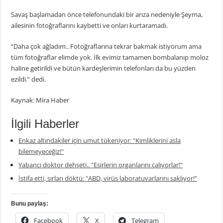
Savaş başlamadan önce telefonundaki bir arıza nedeniyle Şeyma,
ailesinin fotoğraflarını kaybetti ve onları kurtaramadı.
“Daha çok ağladım.. Fotoğraflarına tekrar bakmak istiyorum ama
tüm fotoğraflar elimde yok. İlk evimiz tamamen bombalanıp moloz
haline getirildi ve bütün kardeşlerimin telefonları da bu yüzden
ezildi.” dedi.
Kaynak: Mira Haber
İlgili Haberler
Enkaz altındakiler için umut tükeniyor: "Kimliklerini asla
bilemeyeceğiz!"
Yabancı doktor dehşeti.. "Esirlerin organlarını çalıyorlar!"
İstifa etti, sırları döktü: "ABD, virüs laboratuvarlarını saklıyor!"
Bunu paylaş:
Facebook
X
Telegram