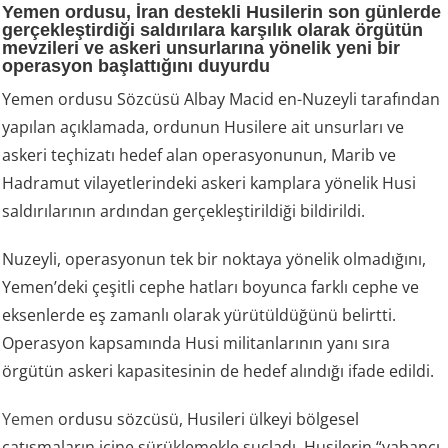
Yemen ordusu, İran destekli Husilerin son günlerde
gerçekleştirdiği saldırılara karşılık olarak örgütün
mevzileri ve askeri unsurlarına yönelik yeni bir
operasyon başlattığını duyurdu
Yemen ordusu Sözcüsü Albay Macid en-Nuzeyli tarafından
yapılan açıklamada, ordunun Husilere ait unsurları ve
askeri teçhizatı hedef alan operasyonunun, Marib ve
Hadramut vilayetlerindeki askeri kamplara yönelik Husi
saldırılarının ardından gerçekleştirildiği bildirildi.
Nuzeyli, operasyonun tek bir noktaya yönelik olmadığını,
Yemen’deki çeşitli cephe hatları boyunca farklı cephe ve
eksenlerde eş zamanlı olarak yürütüldüğünü belirtti.
Operasyon kapsamında Husi militanlarının yanı sıra
örgütün askeri kapasitesinin de hedef alındığı ifade edildi.
Yemen
ordusu sözcüsü, Husileri ülkeyi bölgesel
çatışmaların içine sürüklemekle suçladı. Husilerin “yabancı