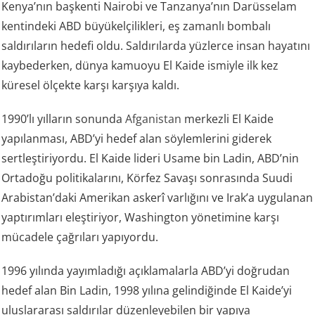
Kenya’nın başkenti Nairobi ve Tanzanya’nın Darüsselam
kentindeki ABD büyükelçilikleri, eş zamanlı bombalı
saldırıların hedefi oldu. Saldırılarda yüzlerce insan hayatını
kaybederken, dünya kamuoyu El Kaide ismiyle ilk kez
küresel ölçekte karşı karşıya kaldı.
1990’lı yılların sonunda
Afganistan
merkezli El Kaide
yapılanması, ABD’yi hedef alan söylemlerini giderek
sertleştiriyordu. El Kaide lideri Usame bin Ladin, ABD’nin
Ortadoğu politikalarını, Körfez Savaşı sonrasında Suudi
Arabistan’daki Amerikan askerî varlığını ve Irak’a uygulanan
yaptırımları eleştiriyor, Washington yönetimine karşı
mücadele çağrıları yapıyordu.
1996 yılında yayımladığı açıklamalarla ABD’yi doğrudan
hedef alan Bin Ladin, 1998 yılına gelindiğinde El Kaide’yi
uluslararası saldırılar düzenleyebilen bir yapıya