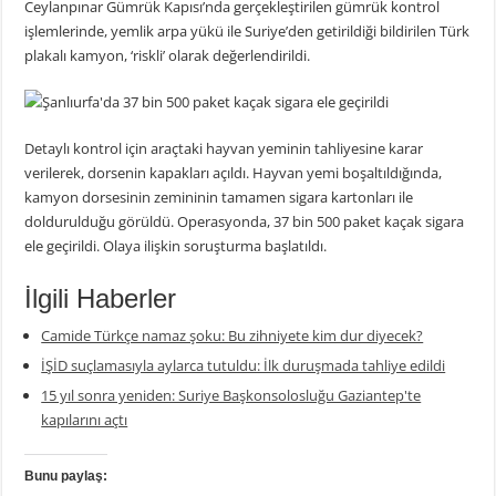
Ceylanpınar Gümrük Kapısı’nda gerçekleştirilen gümrük kontrol
işlemlerinde, yemlik arpa yükü ile Suriye’den getirildiği bildirilen Türk
plakalı kamyon, ‘riskli’ olarak değerlendirildi.
Detaylı kontrol için araçtaki hayvan yeminin tahliyesine karar
verilerek, dorsenin kapakları açıldı. Hayvan yemi boşaltıldığında,
kamyon dorsesinin zemininin tamamen sigara kartonları ile
doldurulduğu görüldü. Operasyonda, 37 bin 500 paket kaçak sigara
ele geçirildi. Olaya ilişkin soruşturma başlatıldı.
İlgili Haberler
Camide Türkçe namaz şoku: Bu zihniyete kim dur diyecek?
İŞİD suçlamasıyla aylarca tutuldu: İlk duruşmada tahliye edildi
15 yıl sonra yeniden: Suriye Başkonsolosluğu Gaziantep'te
kapılarını açtı
Bunu paylaş: