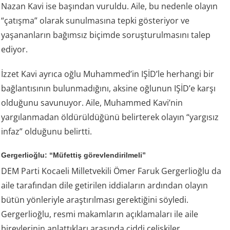
Nazan Kavi ise başından vuruldu. Aile, bu nedenle olayın
“çatışma” olarak sunulmasına tepki gösteriyor ve
yaşananların bağımsız biçimde soruşturulmasını talep
ediyor.
İzzet Kavi ayrıca oğlu Muhammed’in IŞİD’le herhangi bir
bağlantısının bulunmadığını, aksine oğlunun IŞİD’e karşı
olduğunu savunuyor. Aile, Muhammed Kavi’nin
yargılanmadan öldürüldüğünü belirterek olayın “yargısız
infaz” olduğunu belirtti.
Gergerlioğlu: “Müfettiş görevlendirilmeli”
DEM Parti Kocaeli Milletvekili Ömer Faruk Gergerlioğlu da
aile tarafından dile getirilen iddiaların ardından olayın
bütün yönleriyle araştırılması gerektiğini söyledi.
Gergerlioğlu, resmi makamların açıklamaları ile aile
bireylerinin anlattıkları arasında ciddi çelişkiler