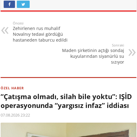
Öncesi
Zehirlenen rus muhalif
Novalnıy tedavi gördüğü
hastaneden taburcu edildi
Sonraki
Maden şirketinin açtığı sondaj
kuyularından siyanürlü su
sızıyor
ÖZEL HABER
“Çatışma olmadı, silah bile yoktu”: IŞİD
operasyonunda “yargısız infaz” iddiası
07.08.2026 23:22