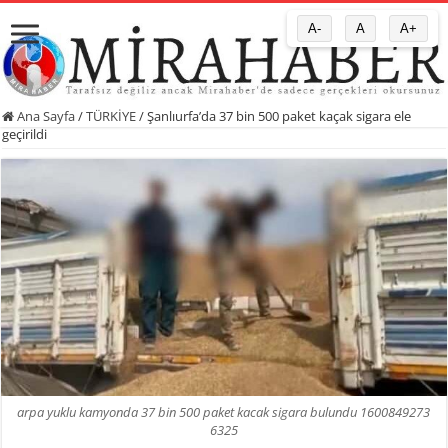
A-
A
A+
Ana Sayfa
/
TÜRKİYE
/
Şanlıurfa’da 37 bin 500 paket kaçak sigara ele
geçirildi
arpa yuklu kamyonda 37 bin 500 paket kacak sigara bulundu 1600849273
6325