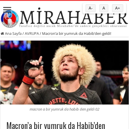
A-
A
A+
Ana Sayfa
/
AVRUPA
/
Macron’a bir yumruk da Habib’den geldi!
macron a bir yumruk da habib den geldi 02
Macron’a bir yumruk da Habib’den