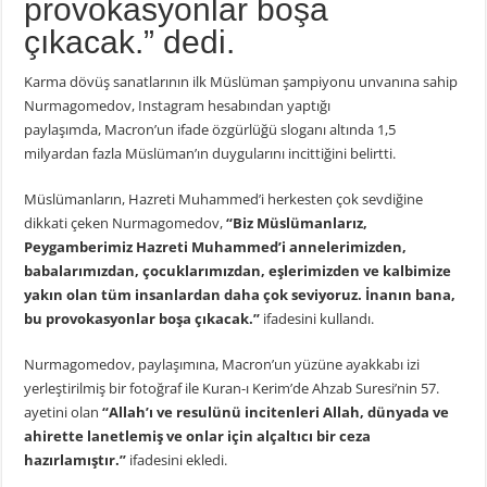
provokasyonlar boşa
çıkacak.” dedi.
Karma dövüş sanatlarının ilk Müslüman şampiyonu unvanına sahip
Nurmagomedov, Instagram hesabından yaptığı
paylaşımda, Macron’un ifade özgürlüğü sloganı altında 1,5
milyardan fazla Müslüman’ın duygularını incittiğini belirtti.
Müslümanların, Hazreti Muhammed’i herkesten çok sevdiğine
dikkati çeken Nurmagomedov,
“Biz Müslümanlarız,
Peygamberimiz Hazreti Muhammed’i annelerimizden,
babalarımızdan, çocuklarımızdan, eşlerimizden ve kalbimize
yakın olan tüm insanlardan daha çok seviyoruz. İnanın bana,
bu provokasyonlar boşa çıkacak.”
ifadesini kullandı.
Nurmagomedov, paylaşımına, Macron’un yüzüne ayakkabı izi
yerleştirilmiş bir fotoğraf ile Kuran-ı Kerim’de Ahzab Suresi’nin 57.
ayetini olan
“Allah’ı ve resulünü incitenleri Allah, dünyada ve
ahirette lanetlemiş ve onlar için alçaltıcı bir ceza
hazırlamıştır.”
ifadesini ekledi.