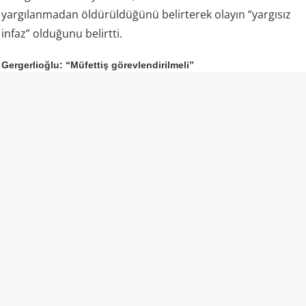
yargılanmadan öldürüldüğünü belirterek olayın “yargısız
infaz” olduğunu belirtti.
Gergerlioğlu: “Müfettiş görevlendirilmeli”
DEM Parti Kocaeli Milletvekili Ömer Faruk Gergerlioğlu da
aile tarafından dile getirilen iddiaların ardından olayın
bütün yönleriyle araştırılması gerektiğini söyledi.
Gergerlioğlu, resmi makamların açıklamaları ile aile
bireylerinin anlattıkları arasında ciddi çelişkiler
bulunduğunu savunarak İçişleri Bakanlığı’na müfettiş
görevlendirmesi çağrısında bulundu.
Gergerlioğlu, daha önce konuyu İçişleri Bakanı Mustafa
Çiftçi’ye de sorduğunu belirterek, olayın yalnızca mevcut
resmi açıklamalar üzerinden değerlendirilmemesi
gerektiğini söyledi. Milletvekili, operasyonun nasıl