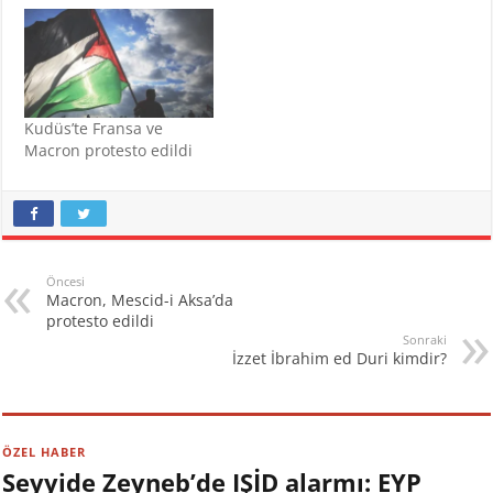
Kudüs’te Fransa ve
Macron protesto edildi
Öncesi
Macron, Mescid-i Aksa’da
protesto edildi
Sonraki
İzzet İbrahim ed Duri kimdir?
ÖZEL HABER
Seyyide Zeyneb’de IŞİD alarmı: EYP