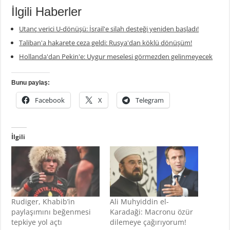
İlgili Haberler
Utanç verici U-dönüşü: İsrail'e silah desteği yeniden başladı!
Taliban'a hakarete ceza geldi: Rusya'dan köklü dönüşüm!
Hollanda'dan Pekin'e: Uygur meselesi görmezden gelinmeyecek
Bunu paylaş:
Facebook
X
Telegram
İlgili
Rudiger, Khabib’in
Ali Muhyiddin el-
paylaşımını beğenmesi
Karadaği: Macronu özür
tepkiye yol açtı
dilemeye çağırıyorum!