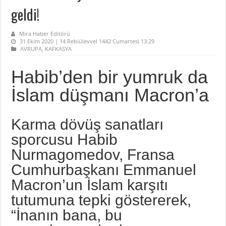
geldi!
Mira Haber Editörü
31 Ekim 2020 | 14 Rebiülevvel 1442 Cumartesi 13:29
AVRUPA
,
KAFKASYA
Habib’den bir yumruk da
İslam düşmanı Macron’a
Karma dövüş sanatları
sporcusu Habib
Nurmagomedov, Fransa
Cumhurbaşkanı Emmanuel
Macron’un İslam karşıtı
tutumuna tepki göstererek,
“İnanın bana, bu