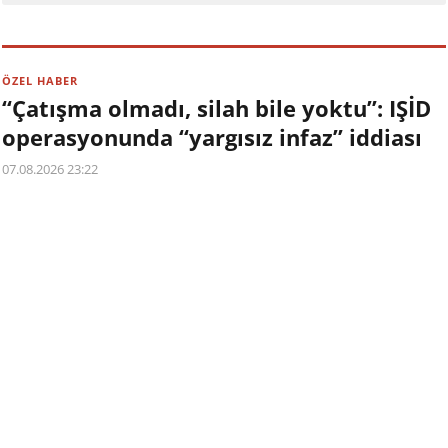
ÖZEL HABER
“Çatışma olmadı, silah bile yoktu”: IŞİD
operasyonunda “yargısız infaz” iddiası
07.08.2026 23:22