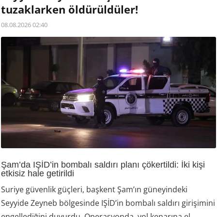
tuzaklarken öldürüldüler!
08.08.2026 02:40
Şam’da IŞİD’in bombalı saldırı planı çökertildi: İki kişi
etkisiz hale getirildi
Suriye güvenlik güçleri, başkent Şam’ın güneyindeki
Seyyide Zeyneb bölgesinde IŞİD’in bombalı saldırı girişimini
engellediğini duyurdu. Operasyonda, yol kenarına el