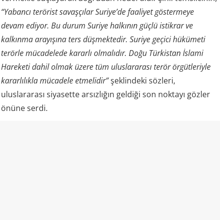
“Yabancı terörist savaşçılar Suriye’de faaliyet göstermeye
devam ediyor. Bu durum Suriye halkının güçlü istikrar ve
kalkınma arayışına ters düşmektedir. Suriye geçici hükümeti
terörle mücadelede kararlı olmalıdır. Doğu Türkistan İslami
Hareketi dahil olmak üzere tüm uluslararası terör örgütleriyle
kararlılıkla mücadele etmelidir”
şeklindeki sözleri,
uluslararası siyasette arsızlığın geldiği son noktayı gözler
önüne serdi.
Doğu Türkistan’da yürüttüğü barbarca uygulamaları
unutturmak için her fırsatta “terörle mücadele”
maskesinin arkasına saklanan Pekin yönetimi, Suriye’de
yaşanan zalimliğe ve zulme karşı duranlara dil uzatma
cüretinde bulundu. Yıllardır Uygur Müslümanlarının
evlerini yıkan, kadın, çocuk, yaşlı demeden insanları
uydurma gerekçelerle tutuklayıp zindanlara atan bir