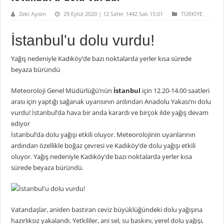
Zeki Aydın
29 Eylül 2020 | 12 Safer 1442 Salı 15:01
TÜRKİYE
İstanbul'u dolu vurdu!
Yağış nedeniyle Kadıköy’de bazı noktalarda yerler kısa sürede
beyaza büründü
Meteoroloji Genel Müdürlüğü’nün
İstanbul
için 12.20-14.00 saatleri
arası için yaptığı sağanak uyarısının ardından Anadolu Yakası’nı dolu
vurdu! İstanbul’da hava bir anda karardı ve birçok ilde yağış devam
ediyor
İstanbul’da dolu yağışı etkili oluyor. Meteorolojinin uyarılarının
ardından özellikle boğaz çevresi ve Kadıköy’de dolu yağışı etkili
oluyor. Yağış nedeniyle Kadıköy’de bazı noktalarda yerler kısa
sürede beyaza büründü.
Vatandaşlar, aniden bastıran ceviz büyüklüğündeki dolu yağışına
hazırlıksız yakalandı. Yetkililer, ani sel, su baskını, yerel dolu yağışı,