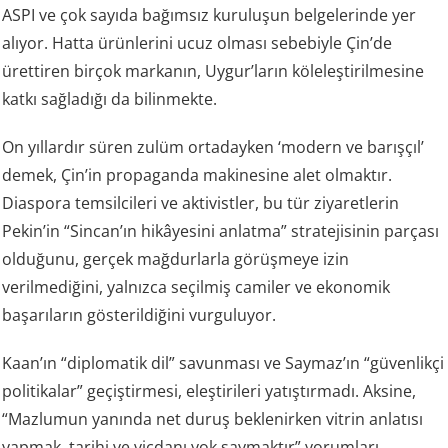
ASPI ve çok sayıda bağımsız kuruluşun belgelerinde yer
alıyor. Hatta ürünlerini ucuz olması sebebiyle Çin’de
ürettiren birçok markanın, Uygur’ların köleleştirilmesine
katkı sağladığı da bilinmekte.
On yıllardır süren zulüm ortadayken ‘modern ve barışçıl’
demek, Çin’in propaganda makinesine alet olmaktır.
Diaspora temsilcileri ve aktivistler, bu tür ziyaretlerin
Pekin’in “Sincan’ın hikâyesini anlatma” stratejisinin parçası
olduğunu, gerçek mağdurlarla görüşmeye izin
verilmediğini, yalnızca seçilmiş camiler ve ekonomik
başarıların gösterildiğini vurguluyor.
Kaan’ın “diplomatik dil” savunması ve Saymaz’ın “güvenlikçi
politikalar” geçiştirmesi, eleştirileri yatıştırmadı. Aksine,
“Mazlumun yanında net duruş beklenirken vitrin anlatısı
yapmak, tarihi ve vicdanı yok saymaktır” yorumları