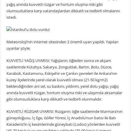
yağış anında kuvvetli rüzgar ve hortum oluşma riski gibi
olumsuzluklara karşı vatandaşlardan dikkatli ve tedbirli olmalarını
istedi.
Meteoroloji’nin internet sitesinden 2 önemli uyarı yapıldı. Yapılan
uyarılar şöyle;
KUVVETLİ YAĞIŞ UYARISI: Yağışların; öğleden sonra ve akşam
saatlerinde Kütahya, Sakarya, Zonguldak, Bartın, Bolu, Düzce,
Karabük, Kastamonu, Eskişehir ve Çankırı çevreleri ile Ankara’nın
kuzey ilçelerinde yerel olarak kuvvetli olması (21-50 kg/m2)
beklendiğinden ani sel, su baskını, yıldırım, yerel dolu yağışı, yağış
anında kuvvetli rüzgar, hortum oluşma riski ve ulaşımda aksamalar
gibi olumsuzluklara karşı dikkatli ve tedbirli olunmalıdır.
KUVVETLİ RÜZGAR UYARISI: Rüzgarın; öğle saatlerinde Marmara’nın
güneydoğusu, İç Ege, Göller Yöresi, İç Anadolu’nun batısı ile Batı
Karadeniz’in iç kesimlerinde güneybatı (Lodos) yönlerden kuvvetli
(40-70 km/sa) ve yer yer fırtına şeklinde (70-90 km/sa) esmesi