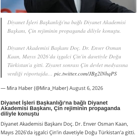
Diyanet İşleri Başkanlığı'na bağlı Diyanet Akademisi
Başkanı, Çin rejiminin propaganda diliyle konuştu.
Diyanet Akademisi Başkanı Doç. Dr. Enver Osman
Kaan, Mayıs 2026’da işgalci Çin'in davetiyle Doğu
Türkistan'a gitti. Ziyaret sonrası Çin devlet medyasına
verdiği röportajda…
pic.twitter.com/JBg2lNhqPS
— Mira Haber (@Mira_Haber)
August 6, 2026
Diyanet İşleri Başkanlığı’na bağlı Diyanet
Akademisi Başkanı, Çin rejiminin propaganda
diliyle konuştu
Diyanet Akademisi Başkanı Doç. Dr. Enver Osman Kaan,
Mayıs 2026’da işgalci Çin’in davetiyle Doğu Türkistan’a gitti.