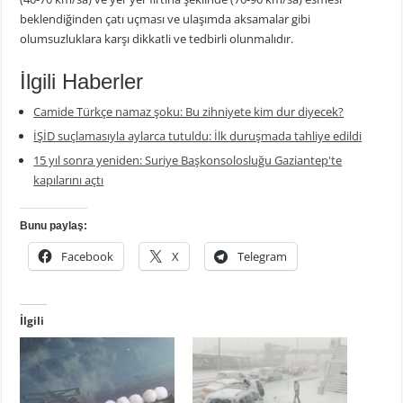
beklendiğinden çatı uçması ve ulaşımda aksamalar gibi
olumsuzluklara karşı dikkatli ve tedbirli olunmalıdır.
İlgili Haberler
Camide Türkçe namaz şoku: Bu zihniyete kim dur diyecek?
İŞİD suçlamasıyla aylarca tutuldu: İlk duruşmada tahliye edildi
15 yıl sonra yeniden: Suriye Başkonsolosluğu Gaziantep'te
kapılarını açtı
Bunu paylaş:
Facebook
X
Telegram
İlgili