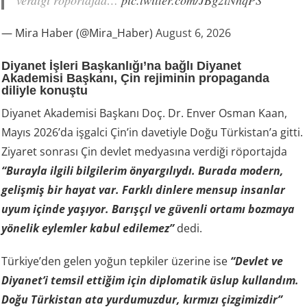
verdiği röportajda…
pic.twitter.com/JBg2lNhqPS
— Mira Haber (@Mira_Haber)
August 6, 2026
Diyanet İşleri Başkanlığı’na bağlı Diyanet
Akademisi Başkanı, Çin rejiminin propaganda
diliyle konuştu
Diyanet Akademisi Başkanı Doç. Dr. Enver Osman Kaan,
Mayıs 2026’da işgalci Çin’in davetiyle Doğu Türkistan’a gitti.
Ziyaret sonrası Çin devlet medyasına verdiği röportajda
“Burayla ilgili bilgilerim önyargılıydı. Burada modern,
gelişmiş bir hayat var. Farklı dinlere mensup insanlar
uyum içinde yaşıyor. Barışçıl ve güvenli ortamı bozmaya
yönelik eylemler kabul edilemez”
dedi.
Türkiye’den gelen yoğun tepkiler üzerine ise
“Devlet ve
Diyanet’i temsil ettiğim için diplomatik üslup kullandım.
Doğu Türkistan ata yurdumuzdur, kırmızı çizgimizdir”