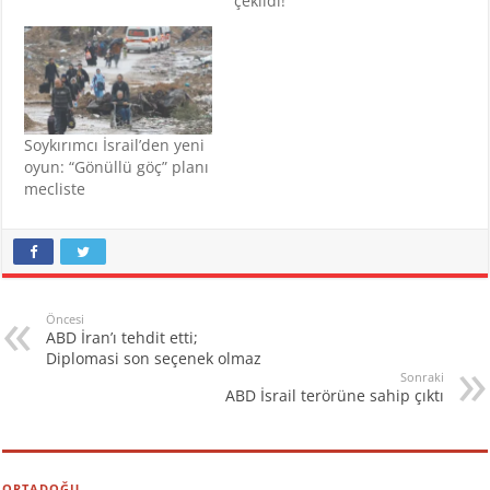
çekildi!
Soykırımcı İsrail’den yeni
oyun: “Gönüllü göç” planı
mecliste
Öncesi
ABD İran’ı tehdit etti;
Diplomasi son seçenek olmaz
Sonraki
ABD İsrail terörüne sahip çıktı
ORTADOĞU