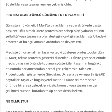
Böylelikle, yasa tasarısı resmen çekilmiş oldu.
PROTESTOLAR 3’ÜNCÜ GÜNÜNDE DE DEVAM ETTİ
Gürcistan hükümeti, 9 Mart’ta bir açıklama yaparak ülkede başta
başkent Tiflis olmak üzere protestolara sebep olan ‘yabancı etkinin
şeffaflığı’ yasa tasarısına olan desteğini çektiğini açıklamıştı. Ülkedeki
protestolar bu açıklamanın ardından da devam etti.
Mecliste ön onayı alınan tasarıya tepki gösteren protestocular dün
(9 Mart) tekrar protesto gösterisi düzenledi. Tiflis’te gece saatlerinde
meclis binasının önünde toplanan göstericiler, tasarının bugünkü
oturumda parlamentodan derhal geri çekilmesini talep etti.
Protestocular, gösterilerde Gürcistan, Ukrayna ve Avrupa Birliği (AB)
bayrakları taşıdı ve bugün yerel saatle 11.00’de tekrar meclisin
önünde bir araya geleceklerini, söz konusu yasa tasarısının geri
çekilmesi sürecini buradan takip edeceklerini belirtti.
NE OLMUŞTU?
Yasa tasarısı, fonlarının yüzde 20’sinden fazlasını yurt dışından alan