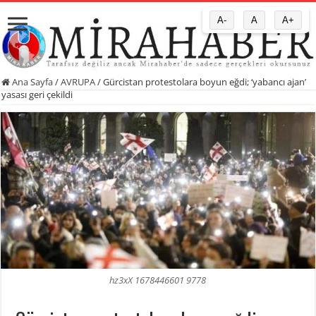
A-
A
A+
Ana Sayfa
/
AVRUPA
/
Gürcistan protestolara boyun eğdi; ‘yabancı ajan’
yasası geri çekildi
hz3xX 1678446601 9778