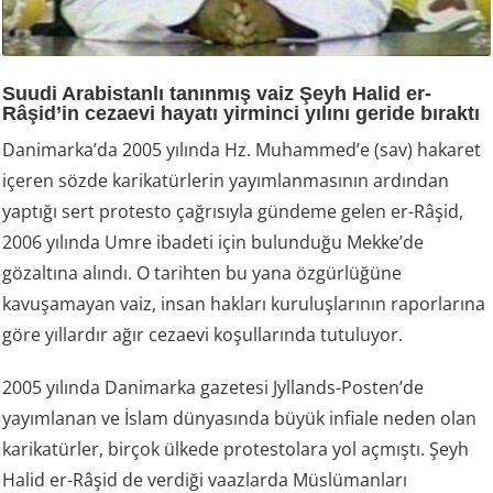
Suudi Arabistanlı tanınmış vaiz Şeyh Halid er-
Râşid’in cezaevi hayatı yirminci yılını geride bıraktı
Danimarka’da 2005 yılında Hz. Muhammed’e (sav) hakaret
içeren sözde karikatürlerin yayımlanmasının ardından
yaptığı sert protesto çağrısıyla gündeme gelen er-Râşid,
2006 yılında Umre ibadeti için bulunduğu Mekke’de
gözaltına alındı. O tarihten bu yana özgürlüğüne
kavuşamayan vaiz, insan hakları kuruluşlarının raporlarına
göre yıllardır ağır cezaevi koşullarında tutuluyor.
2005 yılında Danimarka gazetesi Jyllands-Posten’de
yayımlanan ve İslam dünyasında büyük infiale neden olan
karikatürler, birçok ülkede protestolara yol açmıştı. Şeyh
Halid er-Râşid de verdiği vaazlarda Müslümanları