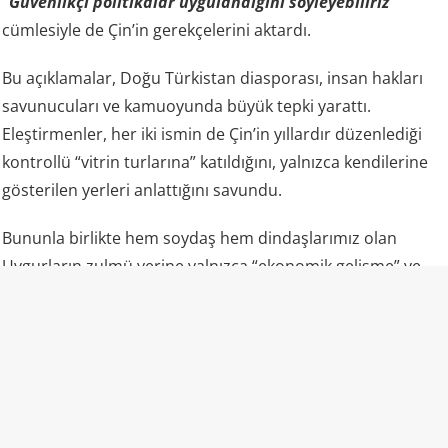
“Güvenlikçi politikalar uygulandığını söyleyebiliriz”
cümlesiyle de Çin’in gerekçelerini aktardı.
Bu açıklamalar, Doğu Türkistan diasporası, insan hakları
savunucuları ve kamuoyunda büyük tepki yarattı.
Eleştirmenler, her iki ismin de Çin’in yıllardır düzenlediği
kontrollü “vitrin turlarına” katıldığını, yalnızca kendilerine
gösterilen yerleri anlattığını savundu.
Bununla birlikte hem soydaş hem dindaşlarımız olan
Uygurların zulmü yerine yalnızca “ekonomik gelişme” ve
“fabrikalar” gündemde oldu.
“Camiler ibadete açık” propagandasının gerçek yüzü
Uluslararası raporlar ve uydu analizleri, lanse edilenden
farklı bir tablo çiziyor: Bölgedeki camilerin büyük kısmı
yıkılmış veya hasar görmüş durumda; kalanlar ağır