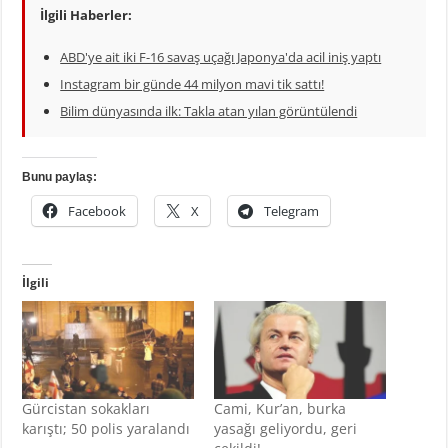
İlgili Haberler:
ABD'ye ait iki F-16 savaş uçağı Japonya'da acil iniş yaptı
Instagram bir günde 44 milyon mavi tik sattı!
Bilim dünyasında ilk: Takla atan yılan görüntülendi
Bunu paylaş:
Facebook
X
Telegram
İlgili
Gürcistan sokakları
Cami, Kur’an, burka
karıştı; 50 polis yaralandı
yasağı geliyordu, geri