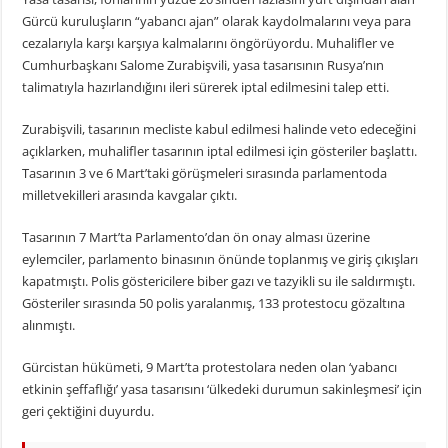
Gürcü kuruluşların “yabancı ajan” olarak kaydolmalarını veya para
cezalarıyla karşı karşıya kalmalarını öngörüyordu. Muhalifler ve
Cumhurbaşkanı Salome Zurabişvili, yasa tasarısının Rusya’nın
talimatıyla hazırlandığını ileri sürerek iptal edilmesini talep etti.
Zurabişvili, tasarının mecliste kabul edilmesi halinde veto edeceğini
açıklarken, muhalifler tasarının iptal edilmesi için gösteriler başlattı.
Tasarının 3 ve 6 Mart’taki görüşmeleri sırasında parlamentoda
milletvekilleri arasında kavgalar çıktı.
Tasarının 7 Mart’ta Parlamento’dan ön onay alması üzerine
eylemciler, parlamento binasının önünde toplanmış ve giriş çıkışları
kapatmıştı. Polis göstericilere biber gazı ve tazyikli su ile saldırmıştı.
Gösteriler sırasında 50 polis yaralanmış, 133 protestocu gözaltına
alınmıştı.
Gürcistan hükümeti, 9 Mart’ta protestolara neden olan ‘yabancı
etkinin şeffaflığı’ yasa tasarısını ‘ülkedeki durumun sakinleşmesi’ için
geri çektiğini duyurdu.