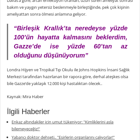
Davas’a göre, artan enfeksiyon oranları, uzun süren ameliyat sonrası
bakım ve yaygın yetersiz beslenmeyle birleştiğinde, pek çok kişinin
ameliyattan sonra ölmesi anlamına geliyor.
“Birleşik Krallık’ta neredeyse yüzde
100’ün hayatta kalmasını beklerdim,
Gazze’de ise yüzde 60’tan az
olduğunu düşünüyorum”
Londra Hijyen ve Tropikal Tıp Okulu ile Johns Hopkins İnsani Sağlık
Merkezi tarafından hazırlanan bir rapora göre, derhal ateşkes olsa
bile Gazze’de yaklaşık 12.000 kişi hastalıktan ölecek..
Kaynak: Mira Haber
İlgili Haberler
Enkaz altındakiler için umut tükeniyor: "Kimliklerini asla
bilemeyeceğiz!"
Yabancı doktor dehşeti.. "Esirlerin organlarını çalıyorlar!"