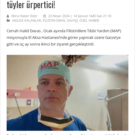
tüyler ürpertici!
Mira Haber Editr
23 Nisan 2024 | 14 Şevval 1445 Salı 21:18
AKILDA KALANLAR
,
FİLİSTİN-İSRAİL SAVAŞI
,
ÖZEL HABER
Cerrah Halid Davas , Ocak ayında Filistinlilere Tıbbi Yardım (MAP)
misyonuyla El Aksa Hastanesi’nde görev yapmak üzere Gazze’ye
gitti ve üç ay sonra ikinci bir ziyaret gerçekleştirdi.