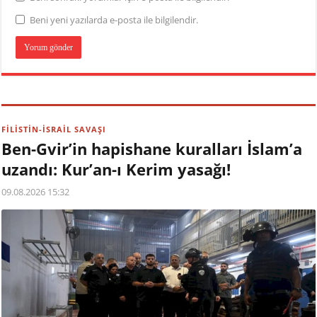
Beni yeni yazılarda e-posta ile bilgilendir.
FİLİSTİN-İSRAİL SAVAŞI
Ben-Gvir’in hapishane kuralları İslam’a
uzandı: Kur’an-ı Kerim yasağı!
09.08.2026 15:32