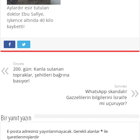
Aylardır esir tutulan
doktor Ebu Safiye,
işkence altında 40 kilo
kaybetti!
Öncesi
200. gün: Kanla sulanan
topraklar, şehitleri bağrına
basıyor!
Sonraki
WhatsApp skandalı!
Gazzelilerin bilgilerini İsrail’e
mi uçuruyor?
Bir yanıt yazın
E-posta adresiniz yayınlanmayacak.
Gerekli alanlar
*
ile
işaretlenmişlerdir