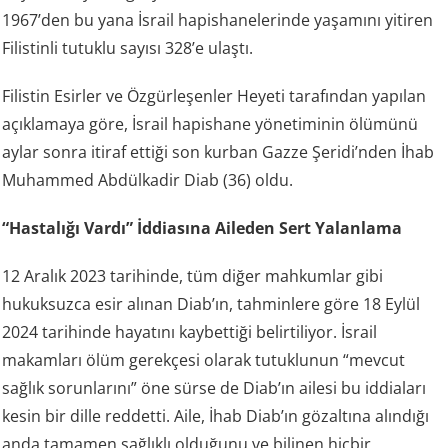
1967’den bu yana İsrail hapishanelerinde yaşamını yitiren
Filistinli tutuklu sayısı 328’e ulaştı.
Filistin Esirler ve Özgürleşenler Heyeti tarafından yapılan
açıklamaya göre, İsrail hapishane yönetiminin ölümünü
aylar sonra itiraf ettiği son kurban Gazze Şeridi’nden İhab
Muhammed Abdülkadir Diab (36) oldu.
“Hastalığı Vardı” İddiasına Aileden Sert Yalanlama
12 Aralık 2023 tarihinde, tüm diğer mahkumlar gibi
hukuksuzca esir alınan Diab’ın, tahminlere göre 18 Eylül
2024 tarihinde hayatını kaybettiği belirtiliyor. İsrail
makamları ölüm gerekçesi olarak tutuklunun “mevcut
sağlık sorunlarını” öne sürse de Diab’ın ailesi bu iddiaları
kesin bir dille reddetti. Aile, İhab Diab’ın gözaltına alındığı
anda tamamen sağlıklı olduğunu ve bilinen hiçbir