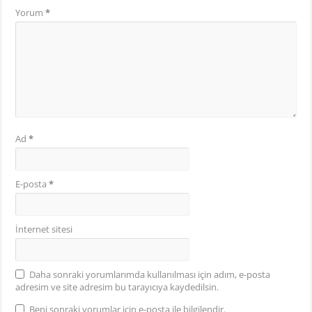
Yorum
*
Ad
*
E-posta
*
İnternet sitesi
Daha sonraki yorumlarımda kullanılması için adım, e-posta
adresim ve site adresim bu tarayıcıya kaydedilsin.
Beni sonraki yorumlar için e-posta ile bilgilendir.