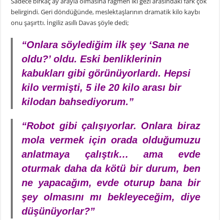
Sadece birkaç ay arayla olmasına rağmen iki gezi arasındaki fark çok
belirgindi. Geri döndüğünde, meslektaşlarının dramatik kilo kaybı
onu şaşırttı. İngiliz asıllı Davas şöyle dedi;
“Onlara söylediğim ilk şey ‘Sana ne
oldu?’ oldu. Eski benliklerinin
kabukları gibi görünüyorlardı. Hepsi
kilo vermişti, 5 ile 20 kilo arası bir
kilodan bahsediyorum.”
“Robot gibi çalışıyorlar. Onlara biraz
mola vermek için orada olduğumuzu
anlatmaya çalıştık… ama evde
oturmak daha da kötü bir durum, ben
ne yapacağım, evde oturup bana bir
şey olmasını mı bekleyeceğim, diye
düşünüyorlar?”