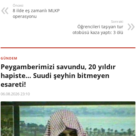
Öncesi
8 ilde eş zamanlı MLKP
operasyonu
Sonraki
Öğrencileri taşıyan tur
otobüsü kaza yaptı: 3 ölü
GÜNDEM
Peygamberimizi savundu, 20 yıldır
hapiste… Suudi şeyhin bitmeyen
esareti!
06.08.2026 23:10