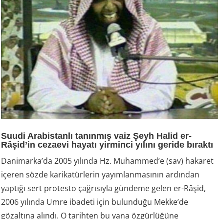
Suudi Arabistanlı tanınmış vaiz Şeyh Halid er-
Râşid’in cezaevi hayatı yirminci yılını geride bıraktı
Danimarka’da 2005 yılında Hz. Muhammed’e (sav) hakaret
içeren sözde karikatürlerin yayımlanmasının ardından
yaptığı sert protesto çağrısıyla gündeme gelen er-Râşid,
2006 yılında Umre ibadeti için bulunduğu Mekke’de
gözaltına alındı. O tarihten bu yana özgürlüğüne