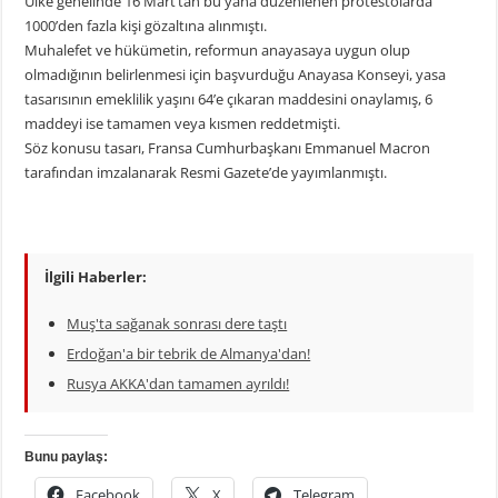
Ülke genelinde 16 Mart’tan bu yana düzenlenen protestolarda
1000’den fazla kişi gözaltına alınmıştı.
Muhalefet ve hükümetin, reformun anayasaya uygun olup
olmadığının belirlenmesi için başvurduğu Anayasa Konseyi, yasa
tasarısının emeklilik yaşını 64’e çıkaran maddesini onaylamış, 6
maddeyi ise tamamen veya kısmen reddetmişti.
Söz konusu tasarı, Fransa Cumhurbaşkanı Emmanuel Macron
tarafından imzalanarak Resmi Gazete’de yayımlanmıştı.
İlgili Haberler:
Muş'ta sağanak sonrası dere taştı
Erdoğan'a bir tebrik de Almanya'dan!
Rusya AKKA'dan tamamen ayrıldı!
Bunu paylaş:
Facebook
X
Telegram