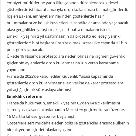
emniyet müdürlerine yarın ülke çapında düzenlenecek kitlesel
gösterilerde istihbarat amacıyla dron kullanılması talimatı gönderdi.
İçişleri Bakanı, emniyet amirlerinden gösterilerde hazır
bulunmalarını ve kolluk kuvvetleri ile sendikalar arasında yaşanacak
olası gerginlikleri yatıştırmak için irtibatta olmalarını istedi.
Emeklilik yaşının 2 yıl uzatılmasının da protesto edileceği yarınki
gösterilerde 5 bini başkent Paris’te olmak üzere ülke çapında 12 bin
polis görev yapacak.
Ülkede 19 Nisan’da protestolara neden olmasına rağmen güvenlik
güçlerinin eylemlerde dron kullanmasına izin veren kararname
yayımlandı.
Fransa’da 2022’de kabul edilen Güvenlik Yasası kapsamında
gösterilerde dron kullanılmasına izin verilse de karar protestolara
yol açtığı için bir süre askıya alınmıştı.
Emeklilik reformu
Fransa’da hükümetin, emeklilik yaşının 62’den 64’e çıkarılmasını
içeren yasa tasarısını oylamadan Meclisten geçirme kararı üzerine,
16 Mart’ta kitlesel gösteriler başlamıştı.
Gösterilere sert müdahale eden polis ile göstericiler arasında ülkenin
birçok yerinde şiddet olayları yaşandı.