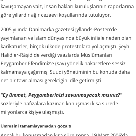
kavuşamayan vaiz, insan hakları kuruluşlarının raporlarına
göre yıllardır ağır cezaevi koşullarında tutuluyor.
2005 yılında Danimarka gazetesi Jyllands-Posten’de
yayımlanan ve İslam dünyasında büyük infiale neden olan
karikatürler, birçok ülkede protestolara yol açmıştı. Şeyh
Halid er-Râşid de verdiği vaazlarda Müslümanları
Peygamber Efendimiz’e (sav) yönelik hakaretlere sessiz
kalmamaya çağırmış, Suudi yönetiminin bu konuda daha
net bir tavır alması gerektiğini dile getirmişti.
“Ey ümmet, Peygamberinizi savunmayacak mısınız?”
sözleriyle hafızalara kazınan konuşması kısa sürede
milyonlarca kişiye ulaşmıştı.
Umresini tamamlayamadan gözaltı
Ancak bu konuşmadan kısa süre sonra, 19 Mart 2006’da