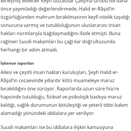
Birleşmiş Milletler Keyfi Gözaltılar Çalışma Grubu ise daha
önce yayımladığı değerlendirmede, Halid er-Râşid’in
özgürlüğünden mahrum bırakılmasının keyfi nitelik taşıdığı
sonucuna varmış ve tutukluluğunun uluslararası insan
hakları normlarıyla bağdaşmadığını ifade etmişti. Buna
rağmen Suudi makamları bu çağrılar doğrultusunda
herhangi bir adım atmadı.
İşkence raporları
Ailesi ve çeşitli insan hakları kuruluşları, Şeyh Halid er-
Râşid’in cezaevinde yıllardır kötü muameleye maruz
bırakıldığını öne sürüyor. Raporlarda uzun süre hücre
hapsinde tutulduğu, fiziksel ve psikolojik baskıya maruz
kaldığı, sağlık durumunun kötüleştiği ve yeterli tıbbi bakım
alamadığı yönündeki iddialara yer veriliyor.
Suudi makamları ise bu iddialara ilişkin kamuoyuna