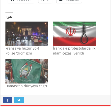
İlgili
Fransa’ya huzur yok!
İran’daki protestolarda ilk
Polise ‘dron’ izni
idam cezası verildi
Hamas’tan dünyaya çağrı