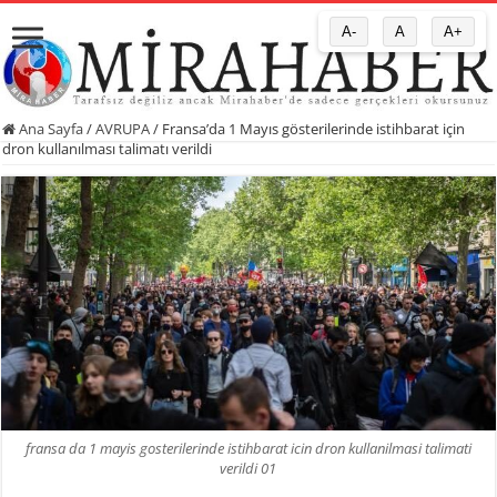
A-
A
A+
Ana Sayfa
/
AVRUPA
/
Fransa’da 1 Mayıs gösterilerinde istihbarat için
dron kullanılması talimatı verildi
fransa da 1 mayis gosterilerinde istihbarat icin dron kullanilmasi talimati
verildi 01