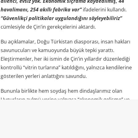
dilenci, evsiz yok. Ekonomik sıçrama kaydedilmiş, 44
havalimanı, 254 akıllı fabrika var”
ifadelerini kullandı.
“Güvenlikçi politikalar uygulandığını söyleyebiliriz”
cümlesiyle de Çin’in gerekçelerini aktardı.
Bu açıklamalar, Doğu Türkistan diasporası, insan hakları
savunucuları ve kamuoyunda büyük tepki yarattı.
Eleştirmenler, her iki ismin de Çin’in yıllardır düzenlediği
kontrollü “vitrin turlarına” katıldığını, yalnızca kendilerine
gösterilen yerleri anlattığını savundu.
Bununla birlikte hem soydaş hem dindaşlarımız olan
Uygurların zulmü yerine yalnızca “ekonomik gelişme” ve
“fabrikalar” gündemde oldu.
“Camiler ibadete açık” propagandasının gerçek yüzü
Uluslararası raporlar ve uydu analizleri, lanse edilenden