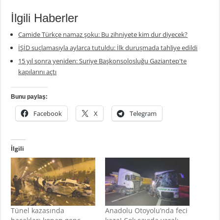
İlgili Haberler
Camide Türkçe namaz şoku: Bu zihniyete kim dur diyecek?
İŞİD suçlamasıyla aylarca tutuldu: İlk duruşmada tahliye edildi
15 yıl sonra yeniden: Suriye Başkonsolosluğu Gaziantep'te
kapılarını açtı
Bunu paylaş:
Facebook
X
Telegram
İlgili
Tünel kazasında
Anadolu Otoyolu’nda feci