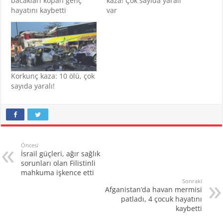
bacakları kopan genç
kaza! Çok sayıda yaralı
hayatını kaybetti
var
Korkunç kaza: 10 ölü, çok
sayıda yaralı!
Öncesi
İsrail güçleri, ağır sağlık
sorunları olan Filistinli
mahkuma işkence etti
Sonraki
Afganistan’da havan mermisi
patladı, 4 çocuk hayatını
kaybetti