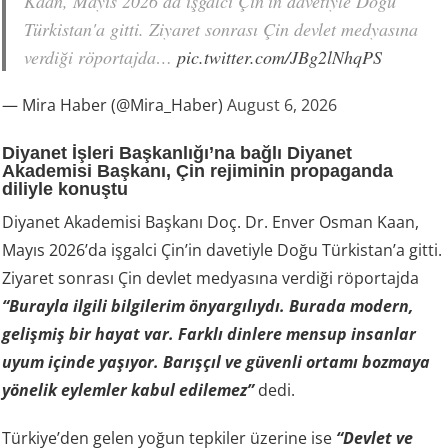
Kaan, Mayıs 2026’da işgalci Çin'in davetiyle Doğu
Türkistan'a gitti. Ziyaret sonrası Çin devlet medyasına
verdiği röportajda…
pic.twitter.com/JBg2lNhqPS
— Mira Haber (@Mira_Haber)
August 6, 2026
Diyanet İşleri Başkanlığı’na bağlı Diyanet
Akademisi Başkanı, Çin rejiminin propaganda
diliyle konuştu
Diyanet Akademisi Başkanı Doç. Dr. Enver Osman Kaan,
Mayıs 2026’da işgalci Çin’in davetiyle Doğu Türkistan’a gitti.
Ziyaret sonrası Çin devlet medyasına verdiği röportajda
“Burayla ilgili bilgilerim önyargılıydı. Burada modern,
gelişmiş bir hayat var. Farklı dinlere mensup insanlar
uyum içinde yaşıyor. Barışçıl ve güvenli ortamı bozmaya
yönelik eylemler kabul edilemez”
dedi.
Türkiye’den gelen yoğun tepkiler üzerine ise
“Devlet ve