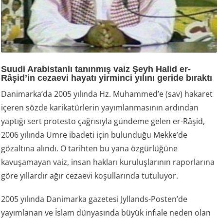
Suudi Arabistanlı tanınmış vaiz Şeyh Halid er-
Râşid’in cezaevi hayatı yirminci yılını geride bıraktı
Danimarka’da 2005 yılında Hz. Muhammed’e (sav) hakaret
içeren sözde karikatürlerin yayımlanmasının ardından
yaptığı sert protesto çağrısıyla gündeme gelen er-Râşid,
2006 yılında Umre ibadeti için bulunduğu Mekke’de
gözaltına alındı. O tarihten bu yana özgürlüğüne
kavuşamayan vaiz, insan hakları kuruluşlarının raporlarına
göre yıllardır ağır cezaevi koşullarında tutuluyor.
2005 yılında Danimarka gazetesi Jyllands-Posten’de
yayımlanan ve İslam dünyasında büyük infiale neden olan