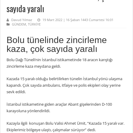
sayıda yaralı
Davud Yılmaz
19 Mart 2022 | 16 Şaban 1443 Cumartesi 16:01
GÜNDEM
,
TÜRKİYE
Bolu tünelinde zincirleme
kaza, çok sayıda yaralı
Bolu Dağı Tüneli’nin İstanbul istikametinde 18 aracın karıştığı
zincirleme kaza meydana geldi.
Kazada 15 yaralı olduğu belirtilirken tünelin İstanbul yönü ulaşıma
kapandı. Çok sayıda ambulans, itfaiye ve polis ekipleri olay yerine
sevk edildi.
İstanbul istikametine giden araçlar Abant gişelerinden D-100
karayoluna yönlendirildi.
Kazayla ilgili konuşan Bolu Valisi Ahmet Ümit, “Kazada 15 yaralı var.
Ekiplerimiz bölgeye ulaştı, çalışmalar sürüyor” dedi.