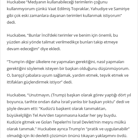
Huckabee “Medyanın kullanabileceği terimlerin çoğunu
kullanmıyorum çünkü Vaat Edilmiş Topraklar, Yahudiye ve Samiriye
gibi çok eski zamanlara dayanan terimleri kullanmak istiyorum”
dedi.
Huckabee, “Bunlar İncil’deki terimler ve benim için önemli, bu
yüzden aksi yönde talimat verilmedikçe bunları takip etmeye
devam edeceğim” diye ekledi.
“Trump’ın diğer ülkelere ne yapmaları gerektiğini, nasıl yapmaları
gerektiğini söylemek isteyen bir başkan olduğunu düşünmüyorum.
O, barışçıl çabalara uyum sağlamak, yardım etmek, teşvik etmek ve
ittifakları güçlendirmek istiyor” dedi.
Huckabee, “Unutmayın, (Trump) başkan olarak görev yaptığı dört yıl
boyunca, tarihte ondan daha İsrail yanlısı bir başkan yoktu” dedi ve
şöyle devam etti: “Kudüs’ü başkent olarak tanımaktan,
büyükelçiliğin Tel Aviv’den taşınmasına kadar her şey buydu.
Kudüs’e gitmek ve Golan Tepeleri’ni İsrail Devleti’nin meşru mülkü
olarak tanımak.” Huckabee ayrıca Trump’ın “pratik ve uygulanabilir”
olmadığı için iki devletli çözümün önünü tıkayan yaklaşımını övdü.