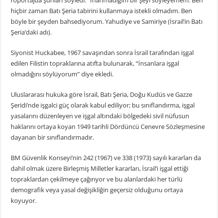
röportajda şunları söyledi: “İnanmadığım bir şeyi söyleyemem. Ben
hiçbir zaman Batı Şeria tabirini kullanmaya istekli olmadım. Ben
böyle bir şeyden bahsediyorum. Yahudiye ve Samiriye (İsrail’in Batı
Şeria’daki adı).
Siyonist Huckabee, 1967 savaşından sonra İsrail tarafından işgal
edilen Filistin topraklarına atıfta bulunarak, “İnsanlara işgal
olmadığını söylüyorum” diye ekledi.
Uluslararası hukuka göre İsrail, Batı Şeria, Doğu Kudüs ve Gazze
Şeridi’nde işgalci güç olarak kabul ediliyor; bu sınıflandırma, işgal
yasalarını düzenleyen ve işgal altındaki bölgedeki sivil nüfusun
haklarını ortaya koyan 1949 tarihli Dördüncü Cenevre Sözleşmesine
dayanan bir sınıflandırmadır.
BM Güvenlik Konseyi’nin 242 (1967) ve 338 (1973) sayılı kararları da
dahil olmak üzere Birleşmiş Milletler kararları, İsrail’i işgal ettiği
topraklardan çekilmeye çağırıyor ve bu alanlardaki her türlü
demografik veya yasal değişikliğin geçersiz olduğunu ortaya
koyuyor.