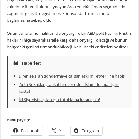
zaferinde önemli bir rol oynayan Arap ve Müslüman seçmenlerin
çoğunun, gidişatı değiştirmesi konusunda Trump’a umut
bağlamasına sebep oldu.
Onun bu tutumu, halihazırda önyargılı olan ABD politikasının Filistin
haklarını hiçe sayarak İsrail’e karşı daha önyargılı olacağı ve bunun
bölgedeki gerilimi tırmandırabileceği yönündeki endişeleri besliyor.
İlgili Haberler:
Direnişe silah göndermeye çalışan eski milletvekiline hapis
'Arka Sokaklar', tarikatlar üzerinden İslam düşmanlığını
kustu!
İki Siyonist şeytan için tutuklama kararı çıktı!
Bunu paylaş:
Facebook
X
Telegram