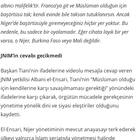
altıncı Halifelik’tir. Fransa’ya git ve Müslüman olduğun için
başörtüsü tak; kendi evinde bile taksan tutuklanırsın. Ancak
Niger’de başörtüsüyle giremeyeceğiniz hiçbir yer yoktur. Bu
nedenle, bu sadece bir oyalamadır. Eğer cihata layık bir yer
varsa, o Nijer, Burkina Faso veya Mali değildir.
JNIM’in cevabı gecikmedi
Başkan Tiani’nin ifadelerine videolu mesajla cevap veren
JNIM yetkilisi Albani el-Ensari, Tiani’nin “Müslüman olduğu
için kendilerine karşı savaşılmaması gerektiği” yönündeki
ifadelerine karşı çıkarak, örgütün mücadele gerekçesinin
yönetime yönelik dini ve siyasi eleştiriler olduğunu
kaydetti.
El-Ensari, Nijer yönetiminin mevcut anayasayı terk ederek
ülkeyi yalnızca İslam şeriatıyla yönetmesi halinde