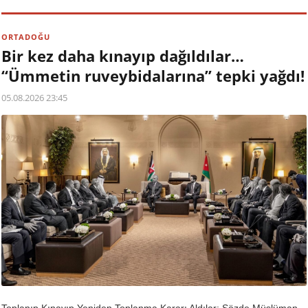
ORTADOĞU
Bir kez daha kınayıp dağıldılar…
“Ümmetin ruveybidalarına” tepki yağdı!
05.08.2026 23:45