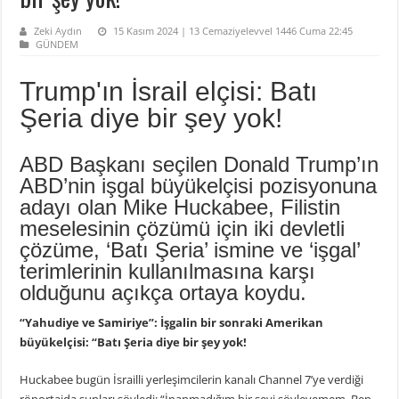
Zeki Aydın
15 Kasım 2024 | 13 Cemaziyelevvel 1446 Cuma 22:45
GÜNDEM
Trump'ın İsrail elçisi: Batı
Şeria diye bir şey yok!
ABD Başkanı seçilen Donald Trump’ın
ABD’nin işgal büyükelçisi pozisyonuna
adayı olan Mike Huckabee, Filistin
meselesinin çözümü için iki devletli
çözüme, ‘Batı Şeria’ ismine ve ‘işgal’
terimlerinin kullanılmasına karşı
olduğunu açıkça ortaya koydu.
“Yahudiye ve Samiriye”: İşgalin bir sonraki Amerikan
büyükelçisi: “Batı Şeria diye bir şey yok!
Huckabee bugün İsrailli yerleşimcilerin kanalı Channel 7’ye verdiği