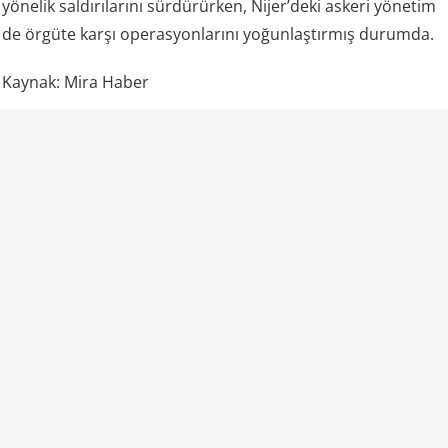
yönelik saldırılarını sürdürürken, Nijer’deki askeri yönetim
de örgüte karşı operasyonlarını yoğunlaştırmış durumda.
Kaynak: Mira Haber
💬 Yorumları göster / Yorum yap
ORTADOĞU
ABD’den İran’a beklenmedik hamle!
Yaptırım zincirinde büyük gevşeme
05.08.2026 18:42