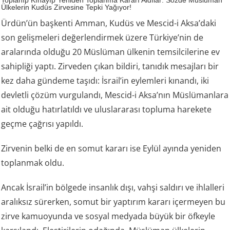
Toplanıp Kınayıp Yeniden Toplanma Kararı Aldılar: Sözde Müslüman
Ülkelerin Kudüs Zirvesine Tepki Yağıyor!
Ürdün’ün başkenti Amman, Kudüs ve Mescid-i Aksa’daki
son gelişmeleri değerlendirmek üzere Türkiye’nin de
aralarında olduğu 20 Müslüman ülkenin temsilcilerine ev
sahipliği yaptı. Zirveden çıkan bildiri, tanıdık mesajları bir
kez daha gündeme taşıdı: İsrail’in eylemleri kınandı, iki
devletli çözüm vurgulandı, Mescid-i Aksa’nın Müslümanlara
ait olduğu hatırlatıldı ve uluslararası topluma harekete
geçme çağrısı yapıldı.
Zirvenin belki de en somut kararı ise Eylül ayında yeniden
toplanmak oldu.
Ancak İsrail’in bölgede insanlık dışı, vahşi saldırı ve ihlalleri
aralıksız sürerken, somut bir yaptırım kararı içermeyen bu
zirve kamuoyunda ve sosyal medyada büyük bir öfkeyle