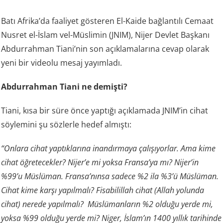
Batı Afrika’da faaliyet gösteren El-Kaide bağlantılı Cemaat
Nusret el-İslam vel-Müslimin (JNIM), Nijer Devlet Başkanı
Abdurrahman Tiani’nin son açıklamalarına cevap olarak
yeni bir videolu mesaj yayımladı.
Abdurrahman Tiani ne demişti?
Tiani, kısa bir süre önce yaptığı açıklamada JNIM’in cihat
söylemini şu sözlerle hedef almıştı:
“Onlara cihat yaptıklarına inandırmaya çalışıyorlar. Ama kime
cihat öğretecekler? Nijer’e mi yoksa Fransa’ya mı? Nijer’in
%99’u Müslüman. Fransa’nınsa sadece %2 ila %3’ü Müslüman.
Cihat kime karşı yapılmalı? Fisabilillah cihat (Allah yolunda
cihat) nerede yapılmalı? Müslümanların %2 olduğu yerde mi,
yoksa %99 olduğu yerde mi? Niger, İslam’ın 1400 yıllık tarihinde