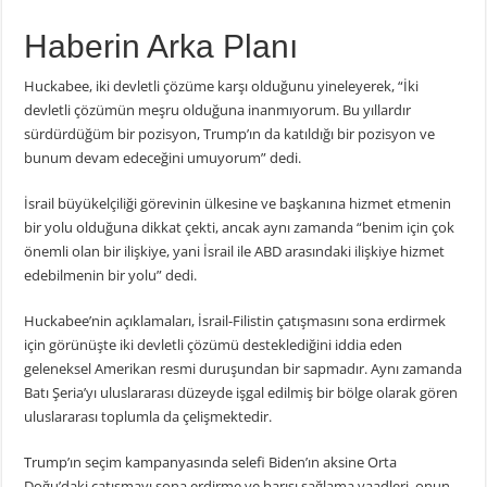
Haberin Arka Planı
Huckabee, iki devletli çözüme karşı olduğunu yineleyerek, “İki
devletli çözümün meşru olduğuna inanmıyorum. Bu yıllardır
sürdürdüğüm bir pozisyon, Trump’ın da katıldığı bir pozisyon ve
bunum devam edeceğini umuyorum” dedi.
İsrail büyükelçiliği görevinin ülkesine ve başkanına hizmet etmenin
bir yolu olduğuna dikkat çekti, ancak aynı zamanda “benim için çok
önemli olan bir ilişkiye, yani İsrail ile ABD arasındaki ilişkiye hizmet
edebilmenin bir yolu” dedi.
Huckabee’nin açıklamaları, İsrail-Filistin çatışmasını sona erdirmek
için görünüşte iki devletli çözümü desteklediğini iddia eden
geleneksel Amerikan resmi duruşundan bir sapmadır. Aynı zamanda
Batı Şeria’yı uluslararası düzeyde işgal edilmiş bir bölge olarak gören
uluslararası toplumla da çelişmektedir.
Trump’ın seçim kampanyasında selefi Biden’ın aksine Orta
Doğu’daki çatışmayı sona erdirme ve barışı sağlama vaadleri, onun