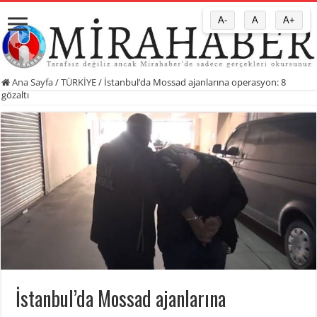
A-
A
A+
Ana Sayfa
/
TÜRKİYE
/
İstanbul’da Mossad ajanlarına operasyon: 8
gözaltı
İstanbul’da Mossad ajanlarına