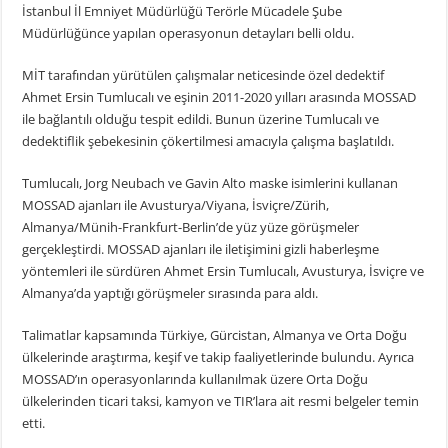
İstanbul İl Emniyet Müdürlüğü Terörle Mücadele Şube
Müdürlüğünce yapılan operasyonun detayları belli oldu.
MİT tarafından yürütülen çalışmalar neticesinde özel dedektif
Ahmet Ersin Tumlucalı ve eşinin 2011-2020 yılları arasında MOSSAD
ile bağlantılı olduğu tespit edildi. Bunun üzerine Tumlucalı ve
dedektiflik şebekesinin çökertilmesi amacıyla çalışma başlatıldı.
Tumlucalı, Jorg Neubach ve Gavin Alto maske isimlerini kullanan
MOSSAD ajanları ile Avusturya/Viyana, İsviçre/Zürih,
Almanya/Münih-Frankfurt-Berlin’de yüz yüze görüşmeler
gerçekleştirdi. MOSSAD ajanları ile iletişimini gizli haberleşme
yöntemleri ile sürdüren Ahmet Ersin Tumlucalı, Avusturya, İsviçre ve
Almanya’da yaptığı görüşmeler sırasında para aldı.
Talimatlar kapsamında Türkiye, Gürcistan, Almanya ve Orta Doğu
ülkelerinde araştırma, keşif ve takip faaliyetlerinde bulundu. Ayrıca
MOSSAD’ın operasyonlarında kullanılmak üzere Orta Doğu
ülkelerinden ticari taksi, kamyon ve TIR’lara ait resmi belgeler temin
etti.