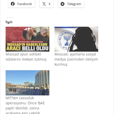
Facebook
X
Telegram
İlgili
Mossad oyun sohbet
Mossad, ajanlarla sosyal
odalarını mekan tutmuş
medya üzerinden iletişim
kurmuş
MİT’ten casusluk
operasyonu: Önce ‘BAE
yaptı’ denildi, sonra
açıklama geri çekildi