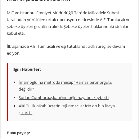
MİT ve İstanbul Emniyet Müdürlüğü Terörle Mücadele Şubesi
tarafından yürütülen ortak operasyon neticesinde A.E. Tumlucalı ve
şebeke üyeleri gözaltına alındı. Şebeke üyeleri haklarındaki iddiaları
kabul etti.
İlk aşamada A.E. Tumlucalı ve eşi tutuklandı, adli süreç ise devam
ediyor.
İlgili Haberler:
İmamoğlu'na metroda mesaj; "Hamas terör örgütü
değildir"
Sudan Cumhurbaşkanı'nın oğlu hayatını kaybetti
400 TL'lik nikah ücretini sığınmacılar için on bin liraya
çıkarttı!
Bunu paylaş: