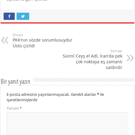
Öncesi
PKK’nın sözde sorumlusuydu!
Üstü çizildi
Sonraki
Sünnî Ceyş el Adl, İran’da pek
çok noktaya eş zamanlı
saldırdı!
Bir yanıt yazın
E-posta adresiniz yayınlanmayacak.
Gerekli alanlar
*
ile
işaretlenmişlerdir
Yorum
*