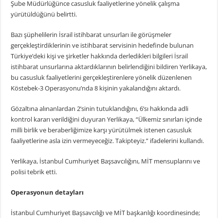
Şube Müdürlüğünce casusluk faaliyetlerine yönelik çalışma
yürütüldüğünü belirtti.
Bazı şüphelilerin İsrail istihbarat unsurları ile görüşmeler
gerçekleştirdiklerinin ve istihbarat servisinin hedefinde bulunan
Türkiye’deki kişi ve şirketler hakkında derledikleri bilgileri İsrail
istihbarat unsurlarına aktardıklarının belirlendiğini bildiren Yerlikaya,
bu casusluk faaliyetlerini gerçekleştirenlere yönelik düzenlenen
Köstebek-3 Operasyonu’nda 8 kişinin yakalandığını aktardı.
Gözaltına alınanlardan 2’sinin tutuklandığını, 6’sı hakkında adli
kontrol kararı verildiğini duyuran Yerlikaya, “Ülkemiz sınırları içinde
milli birlik ve beraberliğimize karşı yürütülmek istenen casusluk
faaliyetlerine asla izin vermeyeceğiz. Takipteyiz.” ifadelerini kullandı.
Yerlikaya, İstanbul Cumhuriyet Başsavcılığını, MİT mensuplarını ve
polisi tebrik etti.
Operasyonun detayları
İstanbul Cumhuriyet Başsavcılığı ve MİT başkanlığı koordinesinde;