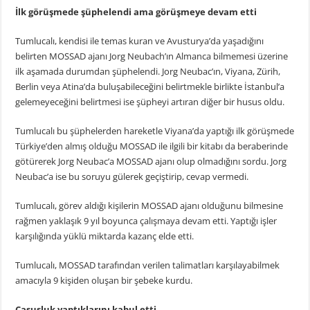
İlk görüşmede şüphelendi ama görüşmeye devam etti
Tumlucalı, kendisi ile temas kuran ve Avusturya’da yaşadığını
belirten MOSSAD ajanı Jorg Neubach’ın Almanca bilmemesi üzerine
ilk aşamada durumdan şüphelendi. Jorg Neubac’ın, Viyana, Zürih,
Berlin veya Atina’da buluşabileceğini belirtmekle birlikte İstanbul’a
gelemeyeceğini belirtmesi ise şüpheyi artıran diğer bir husus oldu.
Tumlucalı bu şüphelerden hareketle Viyana’da yaptığı ilk görüşmede
Türkiye’den almış olduğu MOSSAD ile ilgili bir kitabı da beraberinde
götürerek Jorg Neubac’a MOSSAD ajanı olup olmadığını sordu. Jorg
Neubac’a ise bu soruyu gülerek geçiştirip, cevap vermedi.
Tumlucalı, görev aldığı kişilerin MOSSAD ajanı olduğunu bilmesine
rağmen yaklaşık 9 yıl boyunca çalışmaya devam etti. Yaptığı işler
karşılığında yüklü miktarda kazanç elde etti.
Tumlucalı, MOSSAD tarafından verilen talimatları karşılayabilmek
amacıyla 9 kişiden oluşan bir şebeke kurdu.
Casusluk yaptıklarını kabul etti