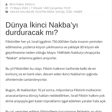
Mira Haber Editörü
15 Mayıs 2024 | 7 Zilkade 1445 Çarşamba 19:29
AKILDA KALANLAR
,
FİLİSTİN-İSRAİL SAVAŞI
,
ÖZEL HABER
Dünya İkinci Nakba'yı
durduracak mı?
Filistinliler her yıl, İsrail işgalinin 750.000’den fazla insanın yerinden
edilmesine, yüzlerce köyün yıkılmasına ve yaklaşık 80 köyün ele
geçirilmesine neden olduğu Mayıs 1948’deki Nakba’yı (Arapça’da
“felaket” anlamına gelen) anıyorlar.
Bu yıl Filistinliler bu olayı, Filistin halkının tarihinde belki de en
korkunç ve en kanlı olan, devam eden ikinci Nakba’nın ışığında
zihinlerinde canlandırıyorlar.
Bugün, ilk Nakba’dan 76 yıl sonra, milyonlarca Filistinli mültecinin
anavatanlarına dönüş hakları reddedilirken, İsrail Filistin halkını yok
etme arayışıyla geri kalan topraklarını işgal ederken yaralar hala açık.
Bu yıl, yerinden edilmiş Filistinlilerin torunlarının felaketin acı dolu