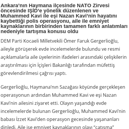
Ankara’nın Haymana ilçesinde NATO Zirvesi
öncesinde IŞİD’e yönelik düzenlenen ve
Muhammed Kavi ile eşi Nazan Kavi’nin hayatını
kaybettiği polis operasyonu, aile ile emniyet
kaynaklarının birbirinden tamamen farklı anlatımları
nedeniyle tartışma konusu oldu
DEM Parti Kocaeli Milletvekili Ömer Faruk Gergerlioğlu,
aileyle görüşerek evde incelemelerde bulundu ve resmi
açıklamalarla aile üyelerinin ifadeleri arasındaki çelişkilerin
araştırılması için İçişleri Bakanlığı tarafından müfettiş
görevlendirilmesi çağrısı yaptı.
Gergerlioğlu, Haymana’nın Sazağası köyünde gerçekleşen
operasyonun ardından Muhammed Kavi ve eşi Nazan
Kavi’nin ailesini ziyaret etti. Olayın yaşandığı evde
incelemelerde bulunan Gergerlioğlu, Muhammed Kavi’nin
babası İzzet Kavi’den operasyon gecesinde yaşananları
dinledi. Aile ise emniyet kaynaklarının olayı “çatışma”