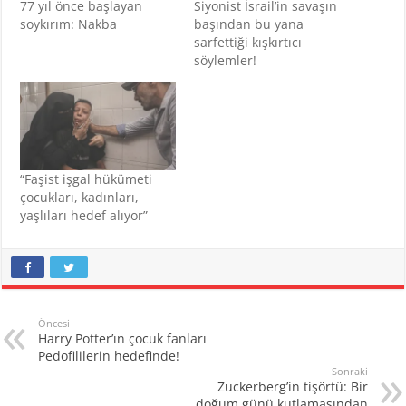
77 yıl önce başlayan
Siyonist İsrail’in savaşın
soykırım: Nakba
başından bu yana
sarfettiği kışkırtıcı
söylemler!
“Faşist işgal hükümeti
çocukları, kadınları,
yaşlıları hedef alıyor”
Öncesi
Harry Potter’ın çocuk fanları
Pedofililerin hedefinde!
Sonraki
Zuckerberg’in tişörtü: Bir
doğum günü kutlamasından