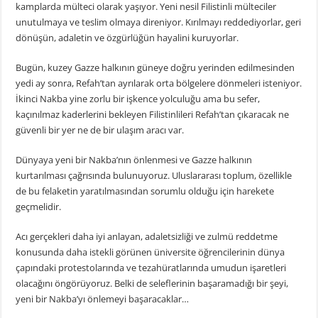
kamplarda mülteci olarak yaşıyor. Yeni nesil Filistinli mülteciler
unutulmaya ve teslim olmaya direniyor. Kırılmayı reddediyorlar, geri
dönüşün, adaletin ve özgürlüğün hayalini kuruyorlar.
Bugün, kuzey Gazze halkının güneye doğru yerinden edilmesinden
yedi ay sonra, Refah’tan ayrılarak orta bölgelere dönmeleri isteniyor.
İkinci Nakba yine zorlu bir işkence yolculuğu ama bu sefer,
kaçınılmaz kaderlerini bekleyen Filistinlileri Refah’tan çıkaracak ne
güvenli bir yer ne de bir ulaşım aracı var.
Dünyaya yeni bir Nakba’nın önlenmesi ve Gazze halkının
kurtarılması çağrısında bulunuyoruz. Uluslararası toplum, özellikle
de bu felaketin yaratılmasından sorumlu olduğu için harekete
geçmelidir.
Acı gerçekleri daha iyi anlayan, adaletsizliği ve zulmü reddetme
konusunda daha istekli görünen üniversite öğrencilerinin dünya
çapındaki protestolarında ve tezahüratlarında umudun işaretleri
olacağını öngörüyoruz. Belki de seleflerinin başaramadığı bir şeyi,
yeni bir Nakba’yı önlemeyi başaracaklar…