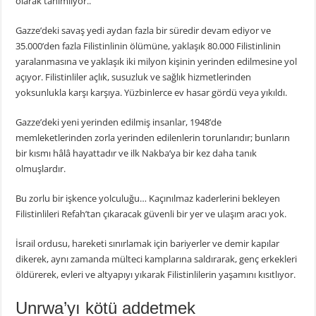
olarak tanımlıyor..
Gazze’deki savaş yedi aydan fazla bir süredir devam ediyor ve
35.000’den fazla Filistinlinin ölümüne, yaklaşık 80.000 Filistinlinin
yaralanmasına ve yaklaşık iki milyon kişinin yerinden edilmesine yol
açıyor. Filistinliler açlık, susuzluk ve sağlık hizmetlerinden
yoksunlukla karşı karşıya. Yüzbinlerce ev hasar gördü veya yıkıldı.
Gazze’deki yeni yerinden edilmiş insanlar, 1948’de
memleketlerinden zorla yerinden edilenlerin torunlarıdır; bunların
bir kısmı hâlâ hayattadır ve ilk Nakba’ya bir kez daha tanık
olmuşlardır.
Bu zorlu bir işkence yolculuğu… Kaçınılmaz kaderlerini bekleyen
Filistinlileri Refah’tan çıkaracak güvenli bir yer ve ulaşım aracı yok.
İsrail ordusu, hareketi sınırlamak için bariyerler ve demir kapılar
dikerek, aynı zamanda mülteci kamplarına saldırarak, genç erkekleri
öldürerek, evleri ve altyapıyı yıkarak Filistinlilerin yaşamını kısıtlıyor.
Unrwa’yı kötü addetmek