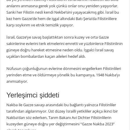
anılarını anmasına gerek yok çünkü onlar onu yeniden yaşıyorlar.
Sanki her Filistin nesli kendi Nekbe’sini yaşayacakmış gibi. İsrail bu
kez hem Gazze’de hem de işgal altındaki Batı Şeria’da Filistinlilere
karşı soykırım ve etnik temizlik yapıyor.
İsrail, Gazze’ye savaş başlattıktan sonra kuzey ve orta Gazze
sakinlerine evlerini terk etmelerini emretti ve yüzbinlerce Filistinlinin
güneye doğru hareket etmesine neden oldu. İşgalci İsrail savaş
uçakları bombalardan kaçan aileleri hedef aldı.
Nüfusun çoğunluğunun evlerine dönmesini engellerken Filistinlileri
yerinden etme ve öldürmeye yönelik bu kampanya, 1948 Nakba’yı
anımsatıyor.
Yerleşimci şiddeti
Nakba ile Gazze savaşı arasındaki bu bağlantı yalnızca Filistinliler
tarafından algılanmıyor. Üst düzey İsrailli yetkililer açıkça ikinci bir
Nakba’dan söz ederken, Tarım Bakanı Avi Dichter Filistinlilerin
kuzeyden güneye doğru yer değiştirmesini “Gazze Nakba 2023”