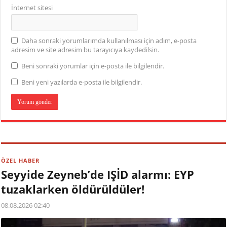
İnternet sitesi
Daha sonraki yorumlarımda kullanılması için adım, e-posta
adresim ve site adresim bu tarayıcıya kaydedilsin.
Beni sonraki yorumlar için e-posta ile bilgilendir.
Beni yeni yazılarda e-posta ile bilgilendir.
ÖZEL HABER
Seyyide Zeyneb’de IŞİD alarmı: EYP
tuzaklarken öldürüldüler!
08.08.2026 02:40