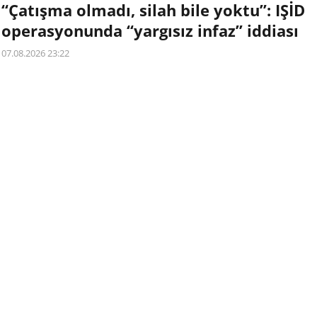
“Çatışma olmadı, silah bile yoktu”: IŞİD
operasyonunda “yargısız infaz” iddiası
07.08.2026 23:22