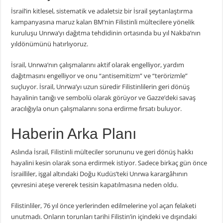
İsrail’in kitlesel, sistematik ve adaletsiz bir İsrail şeytanlaştırma
kampanyasına maruz kalan BM’nin Filistinli mültecilere yönelik
kuruluşu Unrwa’yı dağıtma tehdidinin ortasında bu yıl Nakba’nın
yıldönümünü hatırlıyoruz.
İsrail, Unrwa’nın çalışmalarını aktif olarak engelliyor, yardım
dağıtmasını engelliyor ve onu “antisemitizm” ve “terörizmle”
suçluyor. İsrail, Unrwa’yı uzun süredir Filistinlilerin geri dönüş
hayalinin tanığı ve sembolü olarak görüyor ve Gazze’deki savaş
aracılığıyla onun çalışmalarını sona erdirme fırsatı buluyor.
Haberin Arka Planı
Aslında İsrail, Filistinli mülteciler sorununu ve geri dönüş hakkı
hayalini kesin olarak sona erdirmek istiyor. Sadece birkaç gün önce
İsrailliler, işgal altındaki Doğu Kudüs’teki Unrwa karargâhının
çevresini ateşe vererek tesisin kapatılmasına neden oldu.
Filistinliler, 76 yıl önce yerlerinden edilmelerine yol açan felaketi
unutmadı. Onların torunları tarihi Filistin’in içindeki ve dışındaki