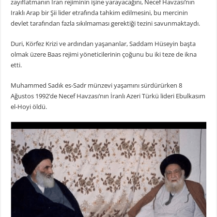
zayıflatmanın İran rejiminin işine yarayacağını, Necef Havzası’nın
Iraklı Arap bir Şii lider etrafında tahkim edilmesini, bu mercinin
devlet tarafından fazla sıkılmaması gerektiği tezini savunmaktaydı.
Duri, Körfez Krizi ve ardından yaşananlar, Saddam Hüseyin başta
olmak üzere Baas rejimi yöneticilerinin çoğunu bu iki teze de ikna
etti.
Muhammed Sadık es-Sadr münzevi yaşamını sürdürürken 8
Ağustos 1992’de Necef Havzası’nın İranlı Azeri Türkü lideri Ebulkasım
el-Hoyi öldü.