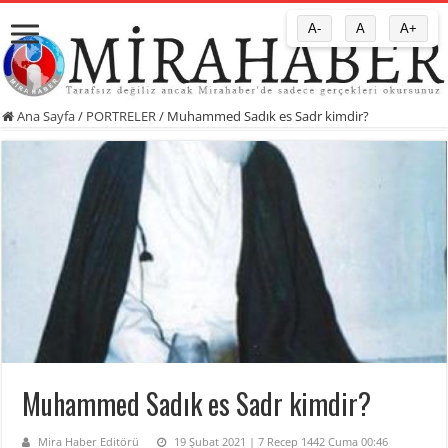
A-
A
A+
Ana Sayfa
/
PORTRELER
/
Muhammed Sadık es Sadr kimdir?
Muhammed Sadık es Sadr kimdir?
Mira Haber Editörü
19 Şubat 2021 | 7 Recep 1442 Cuma 00:46