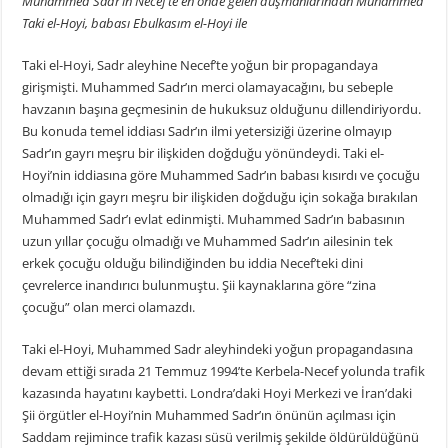
Muhammed Sadr’ın Necef’te en önde gelen düşmanlarından Muhammed
Taki el-Hoyi, babası Ebulkasım el-Hoyi ile
Taki el-Hoyi, Sadr aleyhine Necef’te yoğun bir propagandaya
girişmişti. Muhammed Sadr’ın merci olamayacağını, bu sebeple
havzanın başına geçmesinin de hukuksuz olduğunu dillendiriyordu.
Bu konuda temel iddiası Sadr’ın ilmi yetersiziği üzerine olmayıp
Sadr’ın gayrı meşru bir ilişkiden doğduğu yönündeydi. Taki el-
Hoyi’nin iddiasına göre Muhammed Sadr’ın babası kısırdı ve çocuğu
olmadığı için gayrı meşru bir ilişkiden doğduğu için sokağa bırakılan
Muhammed Sadr’ı evlat edinmişti. Muhammed Sadr’ın babasının
uzun yıllar çocuğu olmadığı ve Muhammed Sadr’ın ailesinin tek
erkek çocuğu olduğu bilindiğinden bu iddia Necef’teki dini
çevrelerce inandırıcı bulunmuştu. Şii kaynaklarına göre “zina
çocuğu” olan merci olamazdı.
Taki el-Hoyi, Muhammed Sadr aleyhindeki yoğun propagandasına
devam ettiği sırada 21 Temmuz 1994’te Kerbela-Necef yolunda trafik
kazasında hayatını kaybetti. Londra’daki Hoyi Merkezi ve İran’daki
Şii örgütler el-Hoyi’nin Muhammed Sadr’ın önünün açılması için
Saddam rejimince trafik kazası süsü verilmiş şekilde öldürüldüğünü