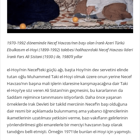
1970-1992 döneminde Necef Havzası’nın başı olan İranlı Azeri Türkü
Ebulkasım el-Hoyi (1899-1992) talebesi halihazırdaki Necef Havzası lideri
İranlı Fars Ali Sistani (1930-) ile, 1980’li yıllar
el-Hoyi’nin Necef’teki güçlü ağı, başta Hoyi’nin dev servetini elinde
tutan oğlu Muhammed Taki el-Hoyi olmak üzere onun yerine Necef
Havzası’nın başına mali işlerin idaresine karışmayacağına dair Taki
el-Hoyi’ye söz veren Ali Sistani’nin geçmesini, bu kararlarının da
Saddam rejimince tanınmasını istiyorlardı. Daha önce yaşanan
örneklerde Irak Devleti bir taklid merciinin Necef’in başı olduğuna
dair resmi bir açıklamada bulunmamış ama yabancı öğrencilerinin
ikametlerinin uzatılması yetkisini verme, bazı vakıfların gelirlerinin
yönlendirilmesi gibi emarelerle bir merciyi havzanın başı olarak
tanıdığını belli etmişti. Örneğin 1971’de bunları el-Hoyi için yapmıştı.