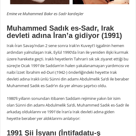
Emine ve Muhammed Bakır es-Sadr kardeşler
Muhammed Sadık es-Sadr, Irak
devleti adına İran’a gidiyor (1991)
Irak-İran Savaşı’ndan 2 sene sonra Irak’ın Kuveyt’i işgalinin hemen
ardından yalnızlaşan Irak, Eylül 1990’da İran ile yeniden ilişki kurmak
üzere harekete geçti. Iraklı heyetlerin Tahran’ı sık sık ziyaret ettiği bu
süreçte Ocak 1991’de Saddam’ın halen yakalanamayan yardımcısı ve
naibi İzzet İbrahim ed-Duri (1942-) önderliğindeki heyette Irak
devleti adına Iraklı ünlü Sünni din adamı Abdulmelik Sa’di ile beraber
Muhammed Sadık es-Sadr’ın da yer alması şaşırtıcı oldu.
1980’li yılların sonundan itibaren Saddam rejimine yakın bir isim
olan Sünni din adamı Abdulmelik Sa’di, Muhammed Sadık es-Sadr ile
arkadaş olduklarını ve 1991’de İran’a Irak devleti adına giden
heyette beraber yer aldıklarırnı anlatıyor:
1991 Şii İsyanı (İntifadatu-ş