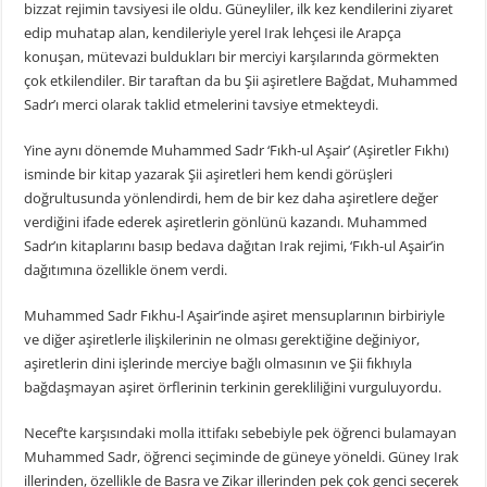
bizzat rejimin tavsiyesi ile oldu. Güneyliler, ilk kez kendilerini ziyaret
edip muhatap alan, kendileriyle yerel Irak lehçesi ile Arapça
konuşan, mütevazi buldukları bir merciyi karşılarında görmekten
çok etkilendiler. Bir taraftan da bu Şii aşiretlere Bağdat, Muhammed
Sadr’ı merci olarak taklid etmelerini tavsiye etmekteydi.
Yine aynı dönemde Muhammed Sadr ‘Fıkh-ul Aşair’ (Aşiretler Fıkhı)
isminde bir kitap yazarak Şii aşiretleri hem kendi görüşleri
doğrultusunda yönlendirdi, hem de bir kez daha aşiretlere değer
verdiğini ifade ederek aşiretlerin gönlünü kazandı. Muhammed
Sadr’ın kitaplarını basıp bedava dağıtan Irak rejimi, ‘Fıkh-ul Aşair’in
dağıtımına özellikle önem verdi.
Muhammed Sadr Fıkhu-l Aşair’inde aşiret mensuplarının birbiriyle
ve diğer aşiretlerle ilişkilerinin ne olması gerektiğine değiniyor,
aşiretlerin dini işlerinde merciye bağlı olmasının ve Şii fıkhıyla
bağdaşmayan aşiret örflerinin terkinin gerekliliğini vurguluyordu.
Necef’te karşısındaki molla ittifakı sebebiyle pek öğrenci bulamayan
Muhammed Sadr, öğrenci seçiminde de güneye yöneldi. Güney Irak
illerinden, özellikle de Basra ve Zikar illerinden pek çok genci seçerek