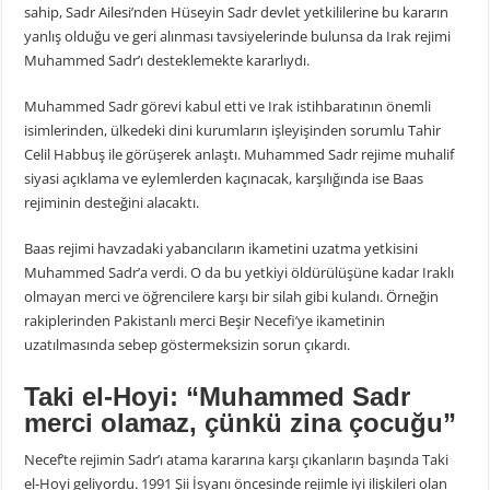
sahip, Sadr Ailesi’nden Hüseyin Sadr devlet yetkililerine bu kararın
yanlış olduğu ve geri alınması tavsiyelerinde bulunsa da Irak rejimi
Muhammed Sadr’ı desteklemekte kararlıydı.
Muhammed Sadr görevi kabul etti ve Irak istihbaratının önemli
isimlerinden, ülkedeki dini kurumların işleyişinden sorumlu Tahir
Celil Habbuş ile görüşerek anlaştı. Muhammed Sadr rejime muhalif
siyasi açıklama ve eylemlerden kaçınacak, karşılığında ise Baas
rejiminin desteğini alacaktı.
Baas rejimi havzadaki yabancıların ikametini uzatma yetkisini
Muhammed Sadr’a verdi. O da bu yetkiyi öldürülüşüne kadar Iraklı
olmayan merci ve öğrencilere karşı bir silah gibi kulandı. Örneğin
rakiplerinden Pakistanlı merci Beşir Necefi’ye ikametinin
uzatılmasında sebep göstermeksizin sorun çıkardı.
Taki el-Hoyi: “Muhammed Sadr
merci olamaz, çünkü zina çocuğu”
Necef’te rejimin Sadr’ı atama kararına karşı çıkanların başında Taki
el-Hoyi geliyordu. 1991 Şii İsyanı öncesinde rejimle iyi ilişkileri olan