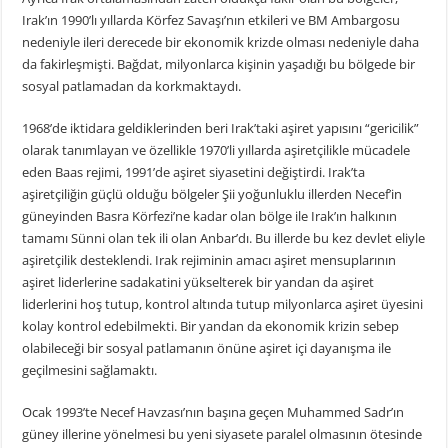
Irak’ın 1990’lı yıllarda Körfez Savaşı’nın etkileri ve BM Ambargosu
nedeniyle ileri derecede bir ekonomik krizde olması nedeniyle daha
da fakirleşmişti. Bağdat, milyonlarca kişinin yaşadığı bu bölgede bir
sosyal patlamadan da korkmaktaydı.
1968’de iktidara geldiklerinden beri Irak’taki aşiret yapısını “gericilik”
olarak tanımlayan ve özellikle 1970’li yıllarda aşiretçilikle mücadele
eden Baas rejimi, 1991’de aşiret siyasetini değiştirdi. Irak’ta
aşiretçiliğin güçlü olduğu bölgeler Şii yoğunluklu illerden Necef’in
güneyinden Basra Körfezi’ne kadar olan bölge ile Irak’ın halkının
tamamı Sünni olan tek ili olan Anbar’dı. Bu illerde bu kez devlet eliyle
aşiretçilik desteklendi. Irak rejiminin amacı aşiret mensuplarının
aşiret liderlerine sadakatini yükselterek bir yandan da aşiret
liderlerini hoş tutup, kontrol altında tutup milyonlarca aşiret üyesini
kolay kontrol edebilmekti. Bir yandan da ekonomik krizin sebep
olabileceği bir sosyal patlamanın önüne aşiret içi dayanışma ile
geçilmesini sağlamaktı.
Ocak 1993’te Necef Havzası’nın başına geçen Muhammed Sadr’ın
güney illerine yönelmesi bu yeni siyasete paralel olmasının ötesinde