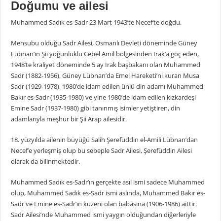
Doğumu ve ailesi
Muhammed Sadık es-Sadr 23 Mart 1943’te Necef’te doğdu.
Mensubu olduğu Sadr Ailesi, Osmanlı Devleti döneminde Güney
Lübnan’ın Şii yoğunluklu Cebel Amil bölgesinden Irak’a göç eden,
1948’te kraliyet döneminde 5 ay Irak başbakanı olan Muhammed
Sadr (1882-1956), Güney Lübnan’da Emel Hareketi’ni kuran Musa
Sadr (1929-1978), 1980’de idam edilen ünlü din adamı Muhammed
Bakır es-Sadr (1935-1980) ve yine 1980’de idam edilen kızkardeşi
Emine Sadr (1937-1980) gibi tanınmış isimler yetiştiren, din
adamlarıyla meşhur bir Şii Arap ailesidir.
18. yüzyılda ailenin büyüğü Salih Şerefüddin el-Amili Lübnan’dan
Necef’e yerleşmiş olup bu sebeple Sadr Ailesi, Şerefüddin Ailesi
olarak da bilinmektedir.
Muhammed Sadık es-Sadr’ın gerçekte asıl ismi sadece Muhammed
olup, Muhammed Sadık es-Sadr ismi aslında, Muhammed Bakır es-
Sadr ve Emine es-Sadr’ın kuzeni olan babasına (1906-1986) aittir.
Sadr Ailesi’nde Muhammed ismi yaygın olduğundan diğerleriyle