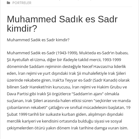
PORTRELER
Muhammed Sadık es Sadr
kimdir?
Muhammed Sadık es Sadr kimdir?
Muhammed Sadık es-Sadr (1943-1999), Mukteda es-Sadr’ın babası,
Şii Ayetullah el-Uzma, diğer bir ifadeyle taklid mercii, 1993-1999
döneminde Saddam rejiminin desteğiyle Necef Havzası’na liderlik
eden, İran rejimi ve yurt dışındaki Irak Şii muhalefetiyle Irak Şiileri
üzerinde rekabete giren, Irak’ta Teyyar es-Sadr (Sadr Kanadı) olarak
bilinen Sadr Hareketi’nin kurucusu, İran rejimi ve Hakim Grubu ve
Dava Partisi gibi Iraklı Şii örgütlerce “Saddam’ın ajanı” olmakla
suçlanan, Irak Şiileri arasında halen etkisi süren “seçkinler ve manda
çobanlarının rekabeti” çatlağını ve sınıfsal mücadelesini başlatan, 19
Şubat 1999 tarihli bir suikaste kurban giden, alışılmışın dışındaki
mercilik kariyeri ve kendisini ortasında bulduğu siyasi ve sosyal
çekişmelerden ötürü yakın dönem Irak tarihine damga vuran isim.