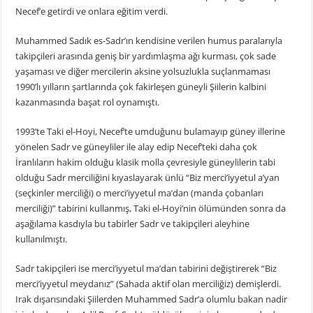
Necef’e getirdi ve onlara eğitim verdi.
Muhammed Sadık es-Sadr’ın kendisine verilen humus paralarıyla
takipçileri arasında geniş bir yardımlaşma ağı kurması, çok sade
yaşaması ve diğer mercilerin aksine yolsuzlukla suçlanmaması
1990’lı yılların şartlarında çok fakirleşen güneyli Şiilerin kalbini
kazanmasında başat rol oynamıştı.
1993’te Taki el-Hoyi, Necef’te umduğunu bulamayıp güney illerine
yönelen Sadr ve güneyliler ile alay edip Necef’teki daha çok
İranlıların hakim olduğu klasik molla çevresiyle güneylilerin tabi
olduğu Sadr merciliğini kıyaslayarak ünlü “Biz merci’iyyetul a’yan
(seçkinler merciliği) o merci’iyyetul ma’dan (manda çobanları
merciliği)” tabirini kullanmış, Taki el-Hoyi’nin ölümünden sonra da
aşağılama kasdıyla bu tabirler Sadr ve takipçileri aleyhine
kullanılmıştı.
Sadr takipçileri ise merci’iyyetul ma’dan tabirini değiştirerek “Biz
merci’iyyetul meydanız” (Sahada aktif olan merciliğiz) demişlerdi.
Irak dışarısındaki Şiilerden Muhammed Sadr’a olumlu bakan nadir