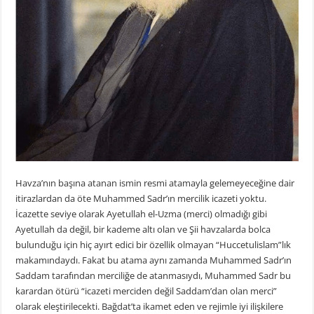
Havza’nın başına atanan ismin resmi atamayla gelemeyeceğine dair
itirazlardan da öte Muhammed Sadr’ın mercilik icazeti yoktu.
İcazette seviye olarak Ayetullah el-Uzma (merci) olmadığı gibi
Ayetullah da değil, bir kademe altı olan ve Şii havzalarda bolca
bulunduğu için hiç ayırt edici bir özellik olmayan “Huccetulislam”lık
makamındaydı. Fakat bu atama aynı zamanda Muhammed Sadr’ın
Saddam tarafından merciliğe de atanmasıydı, Muhammed Sadr bu
karardan ötürü “icazeti merciden değil Saddam’dan olan merci”
olarak eleştirilecekti. Bağdat’ta ikamet eden ve rejimle iyi ilişkilere