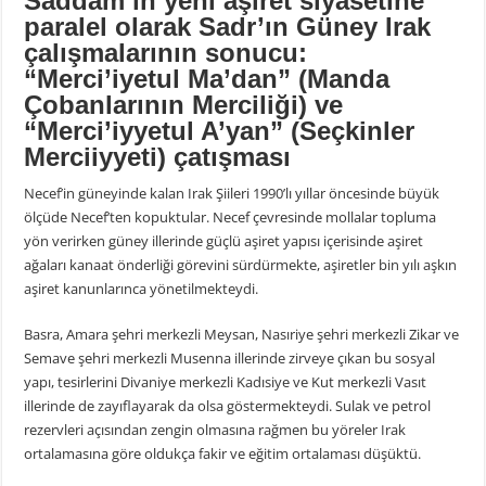
Saddam’ın yeni aşiret siyasetine
paralel olarak Sadr’ın Güney Irak
çalışmalarının sonucu:
“Merci’iyetul Ma’dan” (Manda
Çobanlarının Merciliği) ve
“Merci’iyyetul A’yan” (Seçkinler
Merciiyyeti) çatışması
Necef’in güneyinde kalan Irak Şiileri 1990’lı yıllar öncesinde büyük
ölçüde Necef’ten kopuktular. Necef çevresinde mollalar topluma
yön verirken güney illerinde güçlü aşiret yapısı içerisinde aşiret
ağaları kanaat önderliği görevini sürdürmekte, aşiretler bin yılı aşkın
aşiret kanunlarınca yönetilmekteydi.
Basra, Amara şehri merkezli Meysan, Nasıriye şehri merkezli Zikar ve
Semave şehri merkezli Musenna illerinde zirveye çıkan bu sosyal
yapı, tesirlerini Divaniye merkezli Kadısiye ve Kut merkezli Vasıt
illerinde de zayıflayarak da olsa göstermekteydi. Sulak ve petrol
rezervleri açısından zengin olmasına rağmen bu yöreler Irak
ortalamasına göre oldukça fakir ve eğitim ortalaması düşüktü.