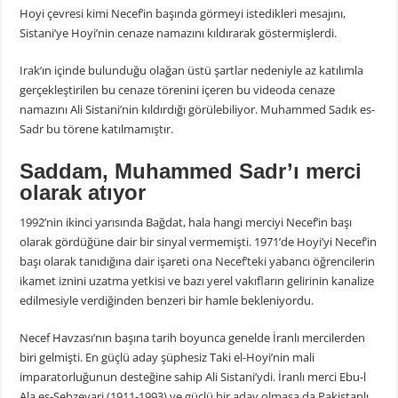
Hoyi çevresi kimi Necef’in başında görmeyi istedikleri mesajını,
Sistani’ye Hoyi’nin cenaze namazını kıldırarak göstermişlerdi.
Irak’ın içinde bulunduğu olağan üstü şartlar nedeniyle az katılımla
gerçekleştirilen bu cenaze törenini içeren bu videoda cenaze
namazını Ali Sistani’nin kıldırdığı görülebiliyor. Muhammed Sadık es-
Sadr bu törene katılmamıştır.
Saddam, Muhammed Sadr’ı merci
olarak atıyor
1992’nin ikinci yarısında Bağdat, hala hangi merciyi Necef’in başı
olarak gördüğüne dair bir sinyal vermemişti. 1971’de Hoyi’yi Necef’in
başı olarak tanıdığına dair işareti ona Necef’teki yabancı öğrencilerin
ikamet iznini uzatma yetkisi ve bazı yerel vakıfların gelirinin kanalize
edilmesiyle verdiğinden benzeri bir hamle bekleniyordu.
Necef Havzası’nın başına tarih boyunca genelde İranlı mercilerden
biri gelmişti. En güçlü aday şüphesiz Taki el-Hoyi’nin mali
imparatorluğunun desteğine sahip Ali Sistani’ydi. İranlı merci Ebu-l
Ala es-Sebzevari (1911-1993) ve güçlü bir aday olmasa da Pakistanlı