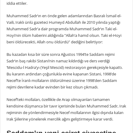
iddia ettiler.
Muhammed Sadr’ın en önde gelen adamlarından Basralı İsmail el-
Vaili, Iraklı ünlü gazeteci Humeyd Abdullah ile 2010 yılında yaptığı
Muhammed Sadr’a dair programda Muhammed Sadr’ın Taki el-
Hoyi’nin ölüm haberini aldığında “Allah’a hamd olsun. Taki el-Hoyi
beni öldürecekti, Allah onu öldürdü” dediğini belirtiyor:
Bu kazadan kısa bir süre sonra Ağustos 1994’te Saddam rejimi
Sadr’ın baş rakibi Sistani’nin namaz kıldırdığı ve ders verdiği
‘Mescidu-l Hadra’yı (Yeşil Mescid) restorasyon gerekçesiyle kapattı.
Bu kararın ardından çoğunlukla evine kapanan Sistani, 1998’de
Necef’te İranlı mollaların öldürülmesi üzerine 1998’den Saddam
rejimi devrilene kadar evinden bir kez olsun çıkmadı.
Necef’teki mollaları, özellikle de Arap olmayanları tamamen
kendisine düşmanca bir tavır içerisinde bulan Muhammed Sadr, Irak
rejiminin de yönlendirmesiyle Necef mollalarının ilgisi dışında kalan
Irak Şiilerine yönelerek mercilik ağını geliştirmeye karar verdi.