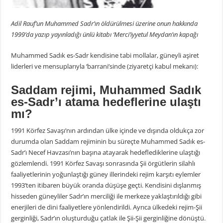
Adil Rauf’un Muhammed Sadr’ın öldürülmesi üzerine onun hakkında
1999’da yazıp yayınladığı ünlü kitabı ‘Merci’iyyetul Meydan’ın kapağı
Muhammed Sadık es-Sadr kendisine tabi mollalar, güneyli aşiret
liderleri ve mensuplarıyla ‘barrani’sinde (ziyaretçi kabul mekanı):
Saddam rejimi, Muhammed Sadık
es-Sadr’ı atama hedeflerine ulaştı
mı?
1991 Körfez Savaşı’nın ardından ülke içinde ve dışında oldukça zor
durumda olan Saddam rejiminin bu süreçte Muhammed Sadık es-
Sadr’ı Necef Havzası’nın başına atayarak hedeflediklerine ulaştığı
gözlemlendi. 1991 Körfez Savaşı sonrasında Şii örgütlerin silahlı
faaliyetlerinin yoğunlaştığı güney illerindeki rejim karşıtı eylemler
1993’ten itibaren büyük oranda düşüşe geçti. Kendisini dışlanmış
hisseden güneyliler Sadr’ın merciliği ile merkeze yaklaştırıldığı gibi
enerjileri de dini faaliyetlere yönlendirildi. Ayrıca ülkedeki rejim-Şii
gerginliği, Sadr’ın oluşturduğu çatlak ile Şii-Şii gerginliğine dönüştü.