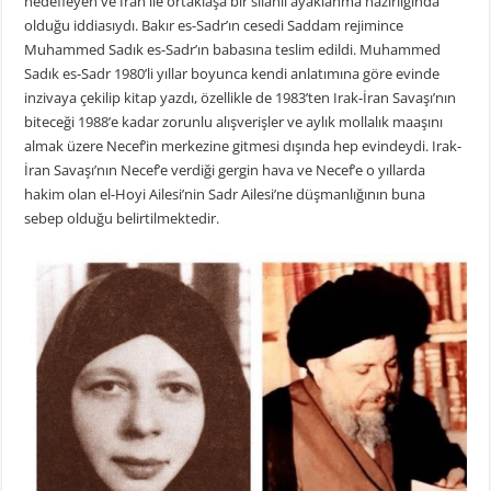
hedefleyen ve İran ile ortaklaşa bir silahlı ayaklanma hazırlığında
olduğu iddiasıydı. Bakır es-Sadr’ın cesedi Saddam rejimince
Muhammed Sadık es-Sadr’ın babasına teslim edildi. Muhammed
Sadık es-Sadr 1980’li yıllar boyunca kendi anlatımına göre evinde
inzivaya çekilip kitap yazdı, özellikle de 1983’ten Irak-İran Savaşı’nın
biteceği 1988’e kadar zorunlu alışverişler ve aylık mollalık maaşını
almak üzere Necef’in merkezine gitmesi dışında hep evindeydi. Irak-
İran Savaşı’nın Necef’e verdiği gergin hava ve Necef’e o yıllarda
hakim olan el-Hoyi Ailesi’nin Sadr Ailesi’ne düşmanlığının buna
sebep olduğu belirtilmektedir.