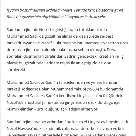
İsyanın bastırılmasının ardından Mayıs 1991’de Kerbela şehrine giren
Batılı bir gazetecinin objektifinden Şii isyanı ve Kerbela şehri
Saddam rejiminin Necef’te giriştiği toplu tutuklamalarda
Muhammed Sadr da gözaltına alınsa da kısa sürede serbest
bırakıldı. İsyana ve ‘Necef Hükümeti’ne katılmaması, siyasetten uzak
durması rejimin ona olumlu bakmasına sebep olmuştu. Daha
sonraları düşmanları tarafından Sadr’ın gelecekteki icraatları ile ilgili
olarak bu gözaltında Saddam rejimi ile anlaştığı iddiası öne
sürülecekti.
Muhammed Sadık es-Sadr’ın talebelerinden ve yerine kendisini
bıraktığı iddiasında olan Muhammed Yakubi (1960-) bu dönemde
Muhammed Sadık es-Sadr’ın kendisine Hoyi ailesi öncülüğündeki
Necef’teki müstakil Şii hükümeti girişiminden uzak durduğu için
rejimin elinden kurtulduğunu açıkladığını aktarıyor:
Saddam rejimi isyanın ardından Ebulkasım el-Hoyi’yi ev hapsine aldı.
Necef Havzası’ndaki akademik çalışmalar dururken savaşın ve kriz
ile başlayıp savaşın bitmesiyle bitmeyen, 2003’e kadar sürecek olan