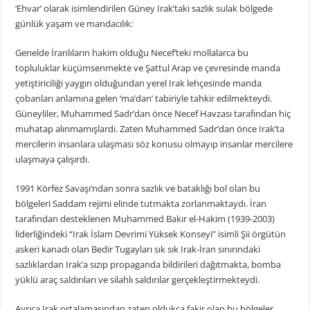
‘Ehvar’ olarak isimlendirilen Güney Irak’taki sazlık sulak bölgede
günlük yaşam ve mandacılık:
Genelde İranlıların hakim olduğu Necef’teki mollalarca bu
topluluklar küçümsenmekte ve Şattul Arap ve çevresinde manda
yetiştiriciliği yaygın olduğundan yerel Irak lehçesinde manda
çobanları anlamına gelen ‘ma’dan’ tabiriyle tahkir edilmekteydi.
Güneyliler, Muhammed Sadr’dan önce Necef Havzası tarafından hiç
muhatap alınmamışlardı. Zaten Muhammed Sadr’dan önce Irak’ta
mercilerin insanlara ulaşması söz konusu olmayıp insanlar mercilere
ulaşmaya çalışırdı.
1991 Körfez Savaşı’ndan sonra sazlık ve bataklığı bol olan bu
bölgeleri Saddam rejimi elinde tutmakta zorlanmaktaydı. İran
tarafından desteklenen Muhammed Bakır el-Hakim (1939-2003)
liderliğindeki “Irak İslam Devrimi Yüksek Konseyi” isimli Şii örgütün
askeri kanadı olan Bedir Tugayları sık sık Irak-İran sınırındaki
sazlıklardan Irak’a sızıp propaganda bildirileri dağıtmakta, bomba
yüklü araç saldırıları ve silahlı saldırılar gerçekleştirmekteydi.
Ayrıca Irak ortalamasından zaten oldukça fakir olan bu bölgeler,