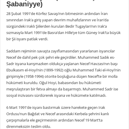
Şabaniyye)
28 Şubat 1991’de Körfez Savaşı’nın bitmesinin ardından İran
sınırından Irak’a giriş yapan devrim muhafızlarının ve İran’da
sürgündeki Iraklı Şiilerden kurulan Bedir Tugayları’nın Irak’a
sızmasıyla Mart 1991’de Basra’dan Hille’ye tüm Güney Irak’ta büyük
bir Şii isyanı patlak verdi.
Saddam rejiminin savaşta zayıflamasından yararlanan isyancılar
Necef de dahil pek çok şehri ele geçirdiler. Muhammed Sadık es-
Sadr isyana karışmazken oldukça yaşlanan Necef Havzası’nın başı
Ebulkasım el-Hoyi’nin (1899-1992) oğlu Muhammed Taki el-Hoyi’nin
girişimiyle (1958-1994) otorite boşluğuna düşen Necef’te bir molla
hükümeti kuruldu. Oğul Hoyi, babasından bu hükümeti
meşrulaştıran bir fetva almayı da başarmıştı. Muhammed Sadr ise
sosyal inzivasını sürdürerek isyana ve hükümete katılmadı.
6 Mart 1991’de isyanı bastırmak üzere harekete geçen Irak
Ordusu’nun Bağdat ve Necef arasındaki Kerbela şehrini kanlı
çarpışmalarla ele geçirmesinin ardından Necef 19 Mart’ta
direnmeksizin teslim oldu.