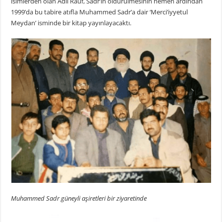
isimlerden olan Adil Rauf, Sadr’ın öldürülmesinin hemen ardından
1999’da bu tabire atıfla Muhammed Sadr’a dair ‘Merci’iyyetul
Meydan’ isminde bir kitap yayınlayacaktı.
Muhammed Sadr güneyli aşiretleri bir ziyaretinde