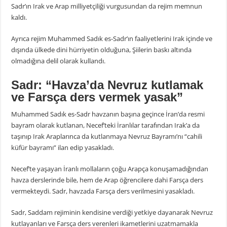
Sadr’ın Irak ve Arap milliyetçiliği vurgusundan da rejim memnun
kaldı.
Ayrıca rejim Muhammed Sadık es-Sadr’ın faaliyetlerini Irak içinde ve
dışında ülkede dini hürriyetin olduğuna, Şiilerin baskı altında
olmadığına delil olarak kullandı.
Sadr: “Havza’da Nevruz kutlamak
ve Farsça ders vermek yasak”
Muhammed Sadık es-Sadr havzanın başına geçince İran’da resmi
bayram olarak kutlanan, Necef’teki İranlılar tarafından Irak’a da
taşınıp Irak Araplarınca da kutlanmaya Nevruz Bayramı’nı “cahili
küfür bayramı” ilan edip yasakladı.
Necef’te yaşayan İranlı mollaların çoğu Arapça konuşamadığından
havza derslerinde bile, hem de Arap öğrencilere dahi Farsça ders
vermekteydi. Sadr, havzada Farsça ders verilmesini yasakladı.
Sadr, Saddam rejiminin kendisine verdiği yetkiye dayanarak Nevruz
kutlayanları ve Farsça ders verenleri ikametlerini uzatmamakla