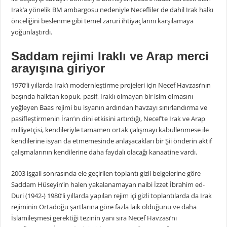
Irak’a yönelik BM ambargosu nedeniyle Necefliler de dahil Irak halkı
önceliğini beslenme gibi temel zaruri ihtiyaçlarını karşılamaya
yoğunlaştırdı.
Saddam rejimi Iraklı ve Arap merci
arayışına giriyor
1970’li yıllarda Irak’ı modernleştirme projeleri için Necef Havzası’nın
başında halktan kopuk, pasif, Iraklı olmayan bir isim olmasını
yeğleyen Baas rejimi bu isyanın ardından havzayı sınırlandırma ve
pasifleştirmenin İran’ın dini etkisini artırdığı, Necef’te Irak ve Arap
milliyetçisi, kendileriyle tamamen ortak çalışmayı kabullenmese ile
kendilerine isyan da etmemesinde anlaşacakları bir Şii önderin aktif
çalışmalarının kendilerine daha faydalı olacağı kanaatine vardı.
2003 işgali sonrasında ele geçirilen toplantı gizli belgelerine göre
Saddam Hüseyin’in halen yakalanamayan naibi İzzet İbrahim ed-
Duri (1942-) 1980’li yıllarda yapılan rejim içi gizli toplantılarda da Irak
rejiminin Ortadoğu şartlarına göre fazla laik olduğunu ve daha
İslamileşmesi gerektiği tezinin yanı sıra Necef Havzası’nı