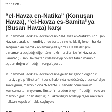
tehdit etti.
“el-Havza en-Natika” (Konuşan
Havza), “el-Havza es-Samita”ya
(Susan Havza) karşı
Muhammed Sadık es-Sadr kendisini “el-Havza en-Natika” (Konuşan
Havza) olarak isimlendiriyor ve bu tabirine halkla ilgilenen, halkla
iletişimi olan mercilik anlamını yüklüyordu. Halkla iletişimi
olmamakla suçladığı diğer tüm Iraklı mercileri ise “el-Havza es-
Samita” (Susan Havza) tabiriyle kınayıp onlara tabi olmanın bu
açıdan doğru olmadığını vurguluyordu.
Muhammed Sadık es-Sadr kendisine gelen bir gencin diğer bir
merciye gidip “Einsten’in teorisi hakkında ne düşünüyorsunuz” diye
sorduğunu, mercinin ona “Necef’te 30 senedir oturuyorum
komşumu tanımıyorum, Einsten’ı nereden bileyim” dediğini ve o an
mercinin gözünden düştüğünü aktardığını söyleyip diğer mercileri
halktan kopuk olmakla suçluyor: