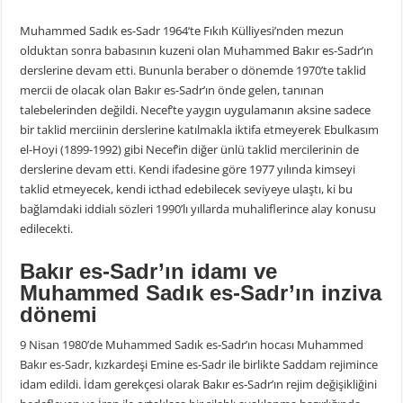
Muhammed Sadık es-Sadr 1964’te Fıkıh Külliyesi’nden mezun
olduktan sonra babasının kuzeni olan Muhammed Bakır es-Sadr’ın
derslerine devam etti. Bununla beraber o dönemde 1970’te taklid
mercii de olacak olan Bakır es-Sadr’ın önde gelen, tanınan
talebelerinden değildi. Necef’te yaygın uygulamanın aksine sadece
bir taklid merciinin derslerine katılmakla iktifa etmeyerek Ebulkasım
el-Hoyi (1899-1992) gibi Necef’in diğer ünlü taklid mercilerinin de
derslerine devam etti. Kendi ifadesine göre 1977 yılında kimseyi
taklid etmeyecek, kendi icthad edebilecek seviyeye ulaştı, ki bu
bağlamdaki iddialı sözleri 1990’lı yıllarda muhaliflerince alay konusu
edilecekti.
Bakır es-Sadr’ın idamı ve
Muhammed Sadık es-Sadr’ın inziva
dönemi
9 Nisan 1980’de Muhammed Sadık es-Sadr’ın hocası Muhammed
Bakır es-Sadr, kızkardeşi Emine es-Sadr ile birlikte Saddam rejimince
idam edildi. İdam gerekçesi olarak Bakır es-Sadr’ın rejim değişikliğini